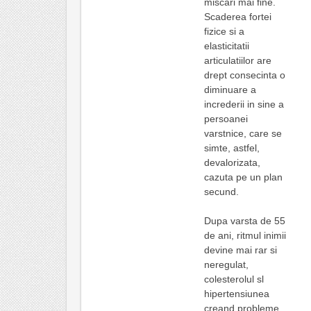
miscari mai fine.
Scaderea fortei
fizice si a
elasticitatii
articulatiilor are
drept consecinta o
diminuare a
increderii in sine a
persoanei
varstnice, care se
simte, astfel,
devalorizata,
cazuta pe un plan
secund.
Dupa varsta de 55
de ani, ritmul inimii
devine mai rar si
neregulat,
colesterolul sl
hipertensiunea
creand probleme