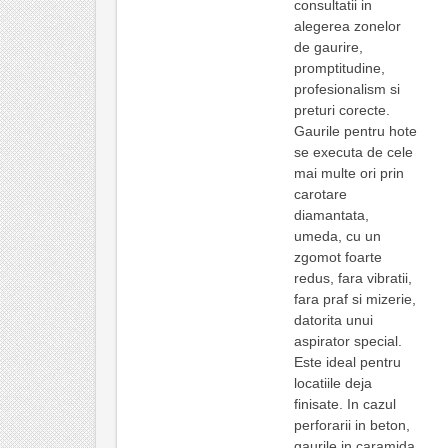
consultatii in
alegerea zonelor
de gaurire,
promptitudine,
profesionalism si
preturi corecte.
Gaurile pentru hote
se executa de cele
mai multe ori prin
carotare
diamantata,
umeda, cu un
zgomot foarte
redus, fara vibratii,
fara praf si mizerie,
datorita unui
aspirator special.
Este ideal pentru
locatiile deja
finisate. In cazul
perforarii in beton,
gaurile in caramida