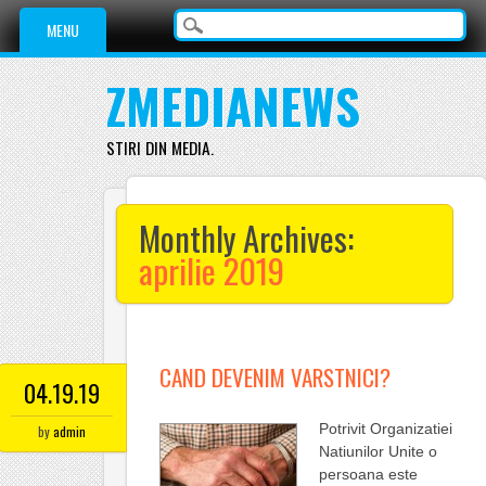
Main menu
Skip
MENU
to
content
ZMEDIANEWS
STIRI DIN MEDIA.
Monthly Archives:
aprilie 2019
CAND DEVENIM VARSTNICI?
04.19.19
Potrivit Organizatiei
by
admin
Natiunilor Unite o
persoana este