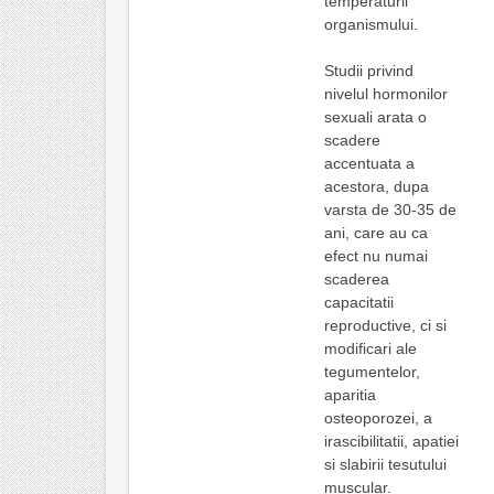
temperaturii
organismului.
Studii privind
nivelul hormonilor
sexuali arata o
scadere
accentuata a
acestora, dupa
varsta de 30-35 de
ani, care au ca
efect nu numai
scaderea
capacitatii
reproductive, ci si
modificari ale
tegumentelor,
aparitia
osteoporozei, a
irascibilitatii, apatiei
si slabirii tesutului
muscular.