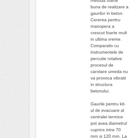
metoda foarte
buna de realizare a
gaurilor in beton.
Cererea pentru
manopera a
crescut foarte mult
in ultima vreme.
Comparativ cu
instrumentele de
percutie rotative
procesul de
carotare umeda nu
va provoca vibratii
in structura
betonului.
Gaurile pentru kit-
ul de evacuare al
centralei termice
pot avea diametrul
cuprins intre 70
mm si 120 mm. La