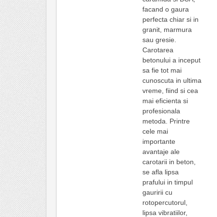
facand o gaura
perfecta chiar si in
granit, marmura
sau gresie.
Carotarea
betonului a inceput
sa fie tot mai
cunoscuta in ultima
vreme, fiind si cea
mai eficienta si
profesionala
metoda. Printre
cele mai
importante
avantaje ale
carotarii in beton,
se afla lipsa
prafului in timpul
gauririi cu
rotopercutorul,
lipsa vibratiilor,