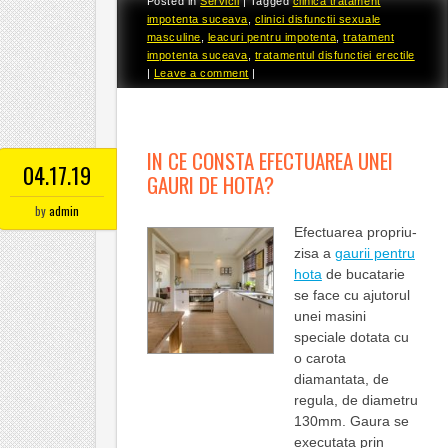
Posted in
Servicii
|
Tagged
clinica tratament
impotenta suceava
,
clinici disfunctii sexuale
masculine
,
leacuri pentru impotenta
,
tratament
impotenta suceava
,
tratamentul disfunctiei erectile
|
Leave a comment
|
IN CE CONSTA EFECTUAREA UNEI
04.17.19
GAURI DE HOTA?
by
admin
Efectuarea propriu-
zisa a
gaurii pentru
hota
de bucatarie
se face cu ajutorul
unei masini
speciale dotata cu
o carota
diamantata, de
regula, de diametru
130mm. Gaura se
executata prin