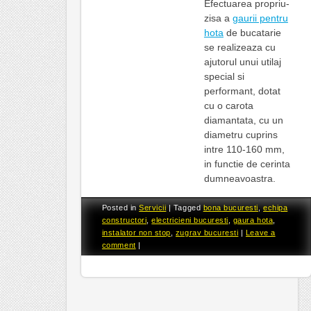
Efectuarea propriu-
zisa a
gaurii pentru
hota
de bucatarie
se realizeaza cu
ajutorul unui utilaj
special si
performant, dotat
cu o carota
diamantata, cu un
diametru cuprins
intre 110-160 mm,
in functie de cerinta
dumneavoastra.
Posted in
Servicii
|
Tagged
bona bucuresti
,
echipa
constructori
,
electricieni bucuresti
,
gaura hota
,
instalator non stop
,
zugrav bucuresti
|
Leave a
comment
|