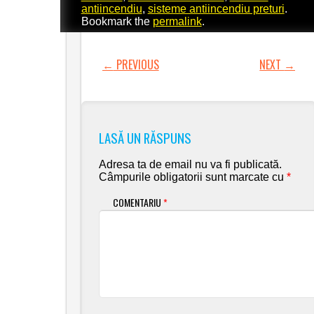
antiincendiu
,
sisteme antiincendiu preturi
.
Bookmark the
permalink
.
←
PREVIOUS
NEXT
→
POST NAVIGATION
LASĂ UN RĂSPUNS
Adresa ta de email nu va fi publicată.
Câmpurile obligatorii sunt marcate cu
*
COMENTARIU
*