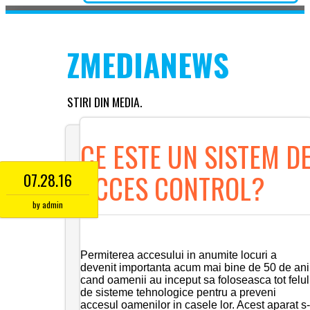
Skip to content
Main menu
ZMEDIANEWS
STIRI DIN MEDIA.
CE ESTE UN SISTEM D
ACCES CONTROL?
07.28.16
by
admin
Permiterea accesului in anumite locuri a
devenit importanta acum mai bine de 50 de ani
cand oamenii au inceput sa foloseasca tot felul
de sisteme tehnologice pentru a preveni
accesul oamenilor in casele lor. Acest aparat s-