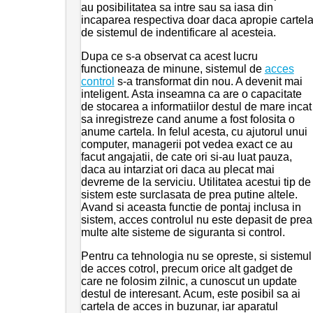
au posibilitatea sa intre sau sa iasa din
incaparea respectiva doar daca apropie cartel
de sistemul de indentificare al acesteia.
Dupa ce s-a observat ca acest lucru
functioneaza de minune, sistemul de
acces
control
s-a transformat din nou. A devenit mai
inteligent. Asta inseamna ca are o capacitate
de stocarea a informatiilor destul de mare incat
sa inregistreze cand anume a fost folosita o
anume cartela. In felul acesta, cu ajutorul unui
computer, managerii pot vedea exact ce au
facut angajatii, de cate ori si-au luat pauza,
daca au intarziat ori daca au plecat mai
devreme de la serviciu. Utilitatea acestui tip de
sistem este surclasata de prea putine altele.
Avand si aceasta functie de pontaj inclusa in
sistem, acces controlul nu este depasit de prea
multe alte sisteme de siguranta si control.
Pentru ca tehnologia nu se opreste, si sistemul
de acces cotrol, precum orice alt gadget de
care ne folosim zilnic, a cunoscut un update
destul de interesant. Acum, este posibil sa ai
cartela de acces in buzunar, iar aparatul