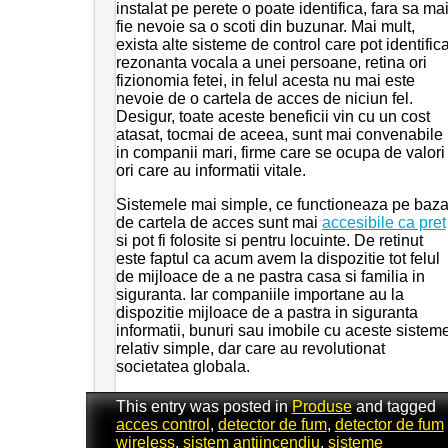
instalat pe perete o poate identifica, fara sa ma
fie nevoie sa o scoti din buzunar. Mai mult,
exista alte sisteme de control care pot identific
rezonanta vocala a unei persoane, retina ori
fizionomia fetei, in felul acesta nu mai este
nevoie de o cartela de acces de niciun fel.
Desigur, toate aceste beneficii vin cu un cost
atasat, tocmai de aceea, sunt mai convenabile
in companii mari, firme care se ocupa de valori
ori care au informatii vitale.
Sistemele mai simple, ce functioneaza pe baz
de cartela de acces sunt mai
accesibile ca pret
si pot fi folosite si pentru locuinte. De retinut
este faptul ca acum avem la dispozitie tot felul
de mijloace de a ne pastra casa si familia in
siguranta. Iar companiile importane au la
dispozitie mijloace de a pastra in siguranta
informatii, bunuri sau imobile cu aceste sistem
relativ simple, dar care au revolutionat
societatea globala.
This entry was posted in
Produse
and tagged
acces control
,
detector de fum
,
detector de fum
wireless
,
sistem antiincendiu
,
sisteme