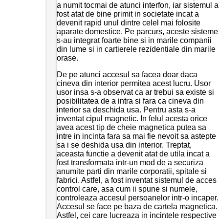
a numit tocmai de atunci interfon, iar sistemul a
fost atat de bine primit in societate incat a
devenit rapid unul dintre celel mai folosite
aparate domestice. Pe parcurs, aceste sisteme
s-au integrat foarte bine si in marile companii
din lume si in cartierele rezidentiale din marile
orase.
De pe atunci accesul sa facea doar daca
cineva din interior permitea acest lucru. Usor
usor insa s-a observat ca ar trebui sa existe si
posibilitatea de a intra si fara ca cineva din
interior sa deschida usa. Pentru asta s-a
inventat cipul magnetic. In felul acesta orice
avea acest tip de cheie magnetica putea sa
intre in incinta fara sa mai fie nevoit sa astepte
sa i se deshida usa din interior. Treptat,
aceasta functie a devenit atat de utila incat a
fost transformata intr-un mod de a securiza
anumite parti din marile corporatii, spitale si
fabrici. Astfel, a fost inventat sistemul de acces
control care, asa cum ii spune si numele,
controleaza accesul persoanelor intr-o incaper.
Accesul se face pe baza de cartela magnetica.
Astfel, cei care lucreaza in incintele respective