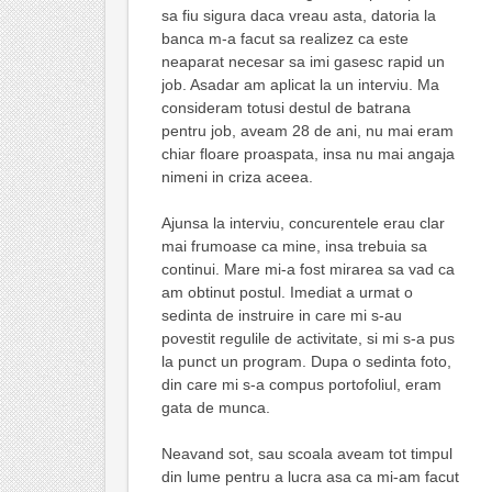
sa fiu sigura daca vreau asta, datoria la
banca m-a facut sa realizez ca este
neaparat necesar sa imi gasesc rapid un
job. Asadar am aplicat la un interviu. Ma
consideram totusi destul de batrana
pentru job, aveam 28 de ani, nu mai eram
chiar floare proaspata, insa nu mai angaja
nimeni in criza aceea.
Ajunsa la interviu, concurentele erau clar
mai frumoase ca mine, insa trebuia sa
continui. Mare mi-a fost mirarea sa vad ca
am obtinut postul. Imediat a urmat o
sedinta de instruire in care mi s-au
povestit regulile de activitate, si mi s-a pus
la punct un program. Dupa o sedinta foto,
din care mi s-a compus portofoliul, eram
gata de munca.
Neavand sot, sau scoala aveam tot timpul
din lume pentru a lucra asa ca mi-am facut