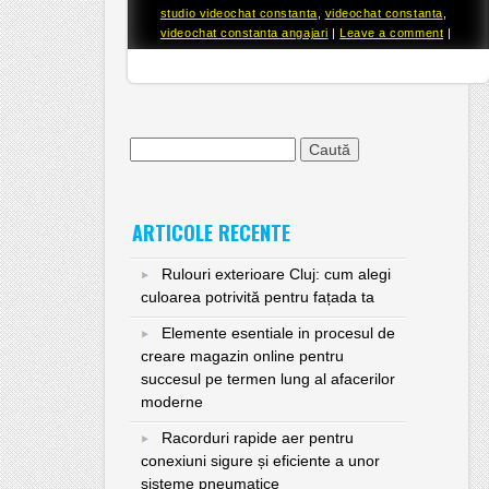
studio videochat constanta
,
videochat constanta
,
videochat constanta angajari
|
Leave a comment
|
Caută
după:
ARTICOLE RECENTE
Rulouri exterioare Cluj: cum alegi
culoarea potrivită pentru fațada ta
Elemente esentiale in procesul de
creare magazin online pentru
succesul pe termen lung al afacerilor
moderne
Racorduri rapide aer pentru
conexiuni sigure și eficiente a unor
sisteme pneumatice