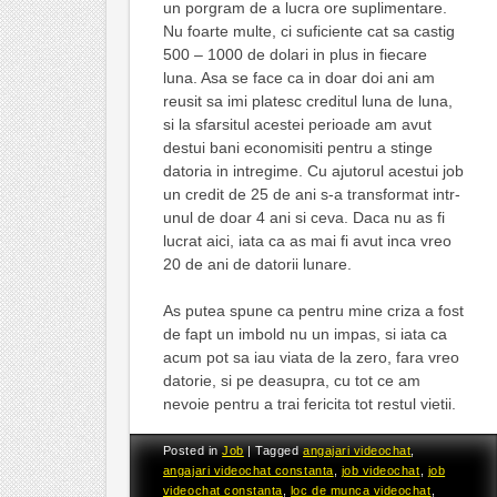
un porgram de a lucra ore suplimentare.
Nu foarte multe, ci suficiente cat sa castig
500 – 1000 de dolari in plus in fiecare
luna. Asa se face ca in doar doi ani am
reusit sa imi platesc creditul luna de luna,
si la sfarsitul acestei perioade am avut
destui bani economisiti pentru a stinge
datoria in intregime. Cu ajutorul acestui job
un credit de 25 de ani s-a transformat intr-
unul de doar 4 ani si ceva. Daca nu as fi
lucrat aici, iata ca as mai fi avut inca vreo
20 de ani de datorii lunare.
As putea spune ca pentru mine criza a fost
de fapt un imbold nu un impas, si iata ca
acum pot sa iau viata de la zero, fara vreo
datorie, si pe deasupra, cu tot ce am
nevoie pentru a trai fericita tot restul vietii.
Posted in
Job
|
Tagged
angajari videochat
,
angajari videochat constanta
,
job videochat
,
job
videochat constanta
,
loc de munca videochat
,