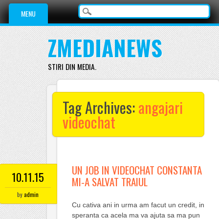
Main menu
Skip
MENU
to
content
ZMEDIANEWS
STIRI DIN MEDIA.
Tag Archives:
angajari
videochat
UN JOB IN VIDEOCHAT CONSTANTA
10.11.15
MI-A SALVAT TRAIUL
by
admin
Cu cativa ani in urma am facut un credit, in
speranta ca acela ma va ajuta sa ma pun