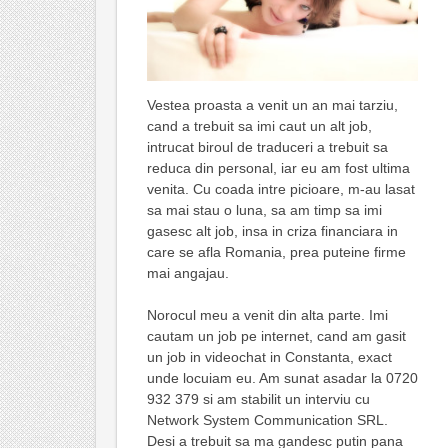
Vestea proasta a venit un an mai tarziu,
cand a trebuit sa imi caut un alt job,
intrucat biroul de traduceri a trebuit sa
reduca din personal, iar eu am fost ultima
venita. Cu coada intre picioare, m-au lasat
sa mai stau o luna, sa am timp sa imi
gasesc alt job, insa in criza financiara in
care se afla Romania, prea puteine firme
mai angajau.
Norocul meu a venit din alta parte. Imi
cautam un job pe internet, cand am gasit
un job in videochat in Constanta, exact
unde locuiam eu. Am sunat asadar la 0720
932 379 si am stabilit un interviu cu
Network System Communication SRL.
Desi a trebuit sa ma gandesc putin pana