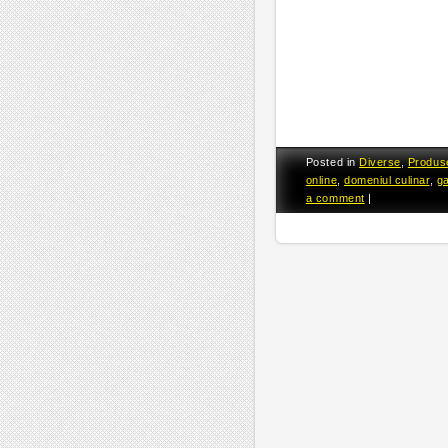
Posted in
Diverse
,
Produs
online
,
domeniul culinar
,
g
a comment
|