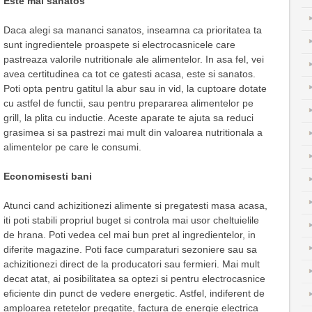
Este mai sanatos
Daca alegi sa mananci sanatos, inseamna ca prioritatea ta
sunt ingredientele proaspete si electrocasnicele care
pastreaza valorile nutritionale ale alimentelor. In asa fel, vei
avea certitudinea ca tot ce gatesti acasa, este si sanatos.
Poti opta pentru gatitul la abur sau in vid, la cuptoare dotate
cu astfel de functii, sau pentru prepararea alimentelor pe
grill, la plita cu inductie. Aceste aparate te ajuta sa reduci
grasimea si sa pastrezi mai mult din valoarea nutritionala a
alimentelor pe care le consumi.
Economisesti bani
Atunci cand achizitionezi alimente si pregatesti masa acasa,
iti poti stabili propriul buget si controla mai usor cheltuielile
de hrana. Poti vedea cel mai bun pret al ingredientelor, in
diferite magazine. Poti face cumparaturi sezoniere sau sa
achizitionezi direct de la producatori sau fermieri. Mai mult
decat atat, ai posibilitatea sa optezi si pentru electrocasnice
eficiente din punct de vedere energetic. Astfel, indiferent de
amploarea retetelor pregatite, factura de energie electrica