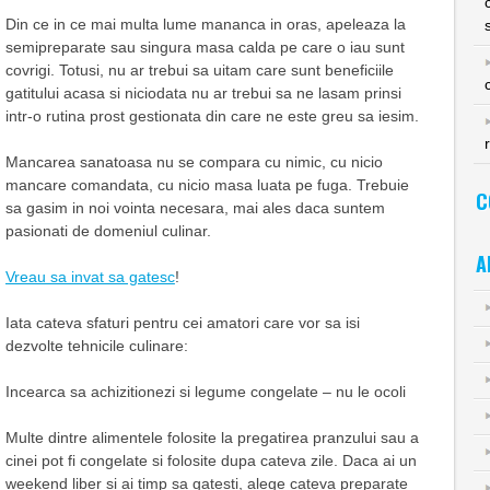
Din ce in ce mai multa lume mananca in oras, apeleaza la
semipreparate sau singura masa calda pe care o iau sunt
covrigi. Totusi, nu ar trebui sa uitam care sunt beneficiile
gatitului acasa si niciodata nu ar trebui sa ne lasam prinsi
intr-o rutina prost gestionata din care ne este greu sa iesim.
Mancarea sanatoasa nu se compara cu nimic, cu nicio
mancare comandata, cu nicio masa luata pe fuga. Trebuie
C
sa gasim in noi vointa necesara, mai ales daca suntem
pasionati de domeniul culinar.
A
Vreau sa invat sa gatesc
!
Iata cateva sfaturi pentru cei amatori care vor sa isi
dezvolte tehnicile culinare:
Incearca sa achizitionezi si legume congelate – nu le ocoli
Multe dintre alimentele folosite la pregatirea pranzului sau a
cinei pot fi congelate si folosite dupa cateva zile. Daca ai un
weekend liber si ai timp sa gatesti, alege cateva preparate