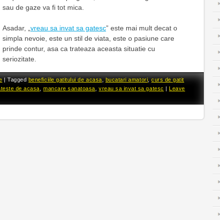
sau de gaze va fi tot mica.
Asadar, „
vreau sa invat sa gatesc
” este mai mult decat o
simpla nevoie, este un stil de viata, este o pasiune care
prinde contur, asa ca trateaza aceasta situatie cu
seriozitate.
e
|
Tagged
beneficiile gatitului de acasa
,
bucatari amatori
,
curs de gatit
ateste de acasa
,
mancare sanatoasa
,
vreau sa invat sa gatesc
|
Leave