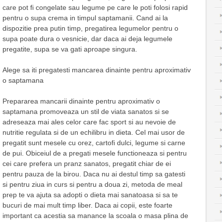
care pot fi congelate sau legume pe care le poti folosi rapid
pentru o supa crema in timpul saptamanii. Cand ai la
dispozitie prea putin timp, pregatirea legumelor pentru o
supa poate dura o vesnicie, dar daca ai deja legumele
pregatite, supa se va gati aproape singura.
Alege sa iti pregatesti mancarea dinainte pentru aproximativ
o saptamana
Prepararea mancarii dinainte pentru aproximativ o
saptamana promoveaza un stil de viata sanatos si se
adreseaza mai ales celor care fac sport si au nevoie de
nutritie regulata si de un echilibru in dieta. Cel mai usor de
pregatit sunt mesele cu orez, cartofi dulci, legume si carne
de pui. Obiceiul de a pregati mesele functioneaza si pentru
cei care prefera un pranz sanatos, pregatit chiar de ei
pentru pauza de la birou. Daca nu ai destul timp sa gatesti
si pentru ziua in curs si pentru a doua zi, metoda de meal
prep te va ajuta sa adopti o dieta mai sanatoasa si sa te
bucuri de mai mult timp liber. Daca ai copii, este foarte
important ca acestia sa manance la scoala o masa plina de