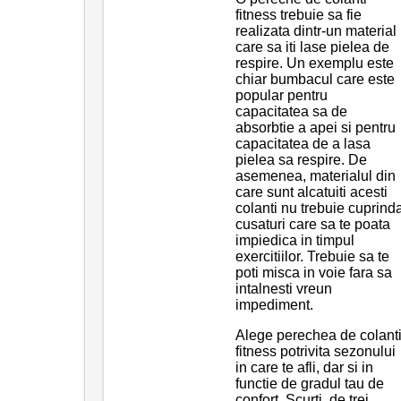
fitness trebuie sa fie
realizata dintr-un material
care sa iti lase pielea de
respire. Un exemplu este
chiar bumbacul care este
popular pentru
capacitatea sa de
absorbtie a apei si pentru
capacitatea de a lasa
pielea sa respire. De
asemenea, materialul din
care sunt alcatuiti acesti
colanti nu trebuie cuprind
cusaturi care sa te poata
impiedica in timpul
exercitiilor. Trebuie sa te
poti misca in voie fara sa
intalnesti vreun
impediment.
Alege perechea de colant
fitness potrivita sezonului
in care te afli, dar si in
functie de gradul tau de
confort. Scurti, de trei