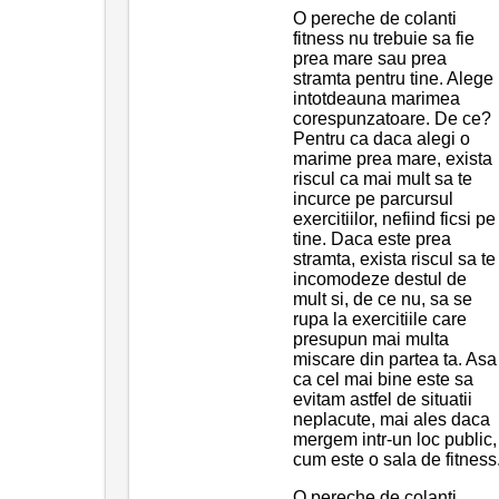
O pereche de colanti
fitness nu trebuie sa fie
prea mare sau prea
stramta pentru tine. Alege
intotdeauna marimea
corespunzatoare. De ce?
Pentru ca daca alegi o
marime prea mare, exista
riscul ca mai mult sa te
incurce pe parcursul
exercitiilor, nefiind ficsi pe
tine. Daca este prea
stramta, exista riscul sa te
incomodeze destul de
mult si, de ce nu, sa se
rupa la exercitiile care
presupun mai multa
miscare din partea ta. Asa
ca cel mai bine este sa
evitam astfel de situatii
neplacute, mai ales daca
mergem intr-un loc public,
cum este o sala de fitness
O pereche de colanti