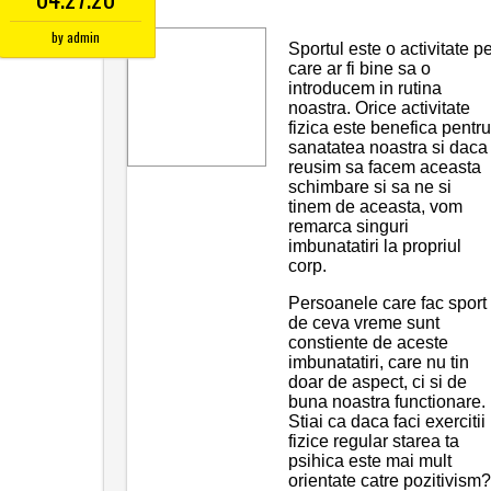
by
admin
Sportul este o activitate p
care ar fi bine sa o
introducem in rutina
noastra. Orice activitate
fizica este benefica pentru
sanatatea noastra si daca
reusim sa facem aceasta
schimbare si sa ne si
tinem de aceasta, vom
remarca singuri
imbunatatiri la propriul
corp.
Persoanele care fac sport
de ceva vreme sunt
constiente de aceste
imbunatatiri, care nu tin
doar de aspect, ci si de
buna noastra functionare.
Stiai ca daca faci exercitii
fizice regular starea ta
psihica este mai mult
orientate catre pozitivism?