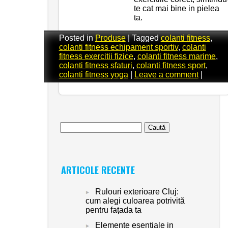
te cat mai bine in pielea
ta.
Posted in
Produse
|
Tagged
colanti fitness
,
colanti fitness echipament sportiv
,
colanti
fitness exercitii fizice
,
colanti fitness marime
,
colanti fitness sfaturi
,
colanti fitness sport
,
colanti fitness yoga
|
Leave a comment
|
Caută
după:
ARTICOLE RECENTE
Rulouri exterioare Cluj:
cum alegi culoarea potrivită
pentru fațada ta
Elemente esentiale in