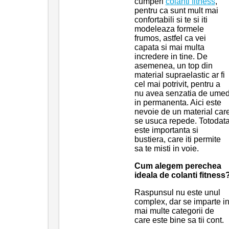
cumperi
colanti fitness
,
pentru ca sunt mult mai
confortabili si te si iti
modeleaza formele
frumos, astfel ca vei
capata si mai multa
incredere in tine. De
asemenea, un top din
material supraelastic ar fi
cel mai potrivit, pentru a
nu avea senzatia de ume
in permanenta. Aici este
nevoie de un material car
se usuca repede. Totodat
este importanta si
bustiera, care iti permite
sa te misti in voie.
Cum alegem perechea
ideala de colanti fitness
Raspunsul nu este unul
complex, dar se imparte i
mai multe categorii de
care este bine sa tii cont.