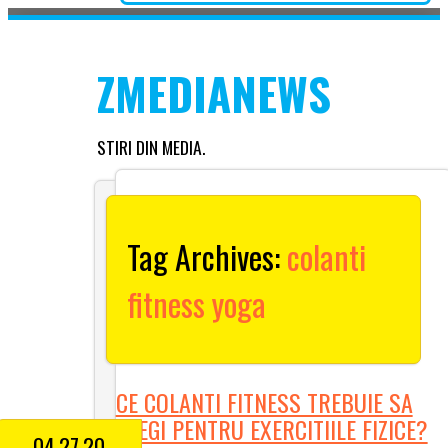
Skip
to
Main menu
content
ZMEDIANEWS
STIRI DIN MEDIA.
Tag Archives:
colanti
fitness yoga
CE COLANTI FITNESS TREBUIE SA
ALEGI PENTRU EXERCITIILE FIZICE?
04.27.20