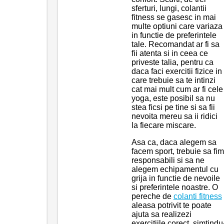
sferturi, lungi, colantii
fitness se gasesc in mai
multe optiuni care variaza
in functie de preferintele
tale. Recomandat ar fi sa
fii atenta si in ceea ce
priveste talia, pentru ca
daca faci exercitii fizice in
care trebuie sa te intinzi
cat mai mult cum ar fi cele
yoga, este posibil sa nu
stea ficsi pe tine si sa fii
nevoita mereu sa ii ridici
la fiecare miscare.
Asa ca, daca alegem sa
facem sport, trebuie sa fim
responsabili si sa ne
alegem echipamentul cu
grija in functie de nevoile
si preferintele noastre. O
pereche de
colanti fitness
aleasa potrivit te poate
ajuta sa realizezi
exercitiile corect, simtindu