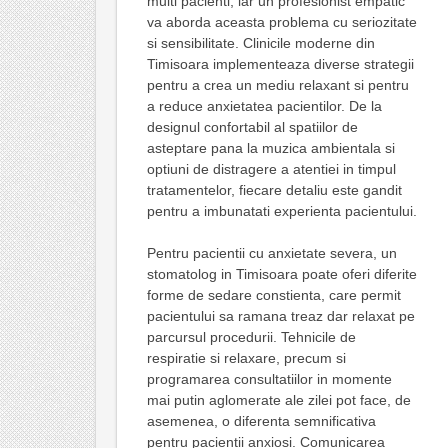
multi pacienti, iar un profesionist empatic
va aborda aceasta problema cu seriozitate
si sensibilitate. Clinicile moderne din
Timisoara implementeaza diverse strategii
pentru a crea un mediu relaxant si pentru
a reduce anxietatea pacientilor. De la
designul confortabil al spatiilor de
asteptare pana la muzica ambientala si
optiuni de distragere a atentiei in timpul
tratamentelor, fiecare detaliu este gandit
pentru a imbunatati experienta pacientului.
Pentru pacientii cu anxietate severa, un
stomatolog in Timisoara poate oferi diferite
forme de sedare constienta, care permit
pacientului sa ramana treaz dar relaxat pe
parcursul procedurii. Tehnicile de
respiratie si relaxare, precum si
programarea consultatiilor in momente
mai putin aglomerate ale zilei pot face, de
asemenea, o diferenta semnificativa
pentru pacientii anxiosi. Comunicarea