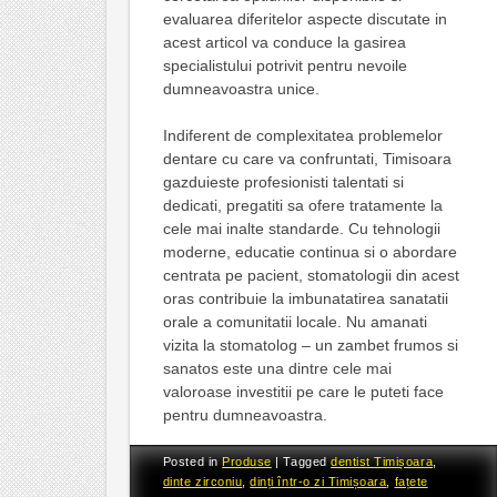
evaluarea diferitelor aspecte discutate in
acest articol va conduce la gasirea
specialistului potrivit pentru nevoile
dumneavoastra unice.
Indiferent de complexitatea problemelor
dentare cu care va confruntati, Timisoara
gazduieste profesionisti talentati si
dedicati, pregatiti sa ofere tratamente la
cele mai inalte standarde. Cu tehnologii
moderne, educatie continua si o abordare
centrata pe pacient, stomatologii din acest
oras contribuie la imbunatatirea sanatatii
orale a comunitatii locale. Nu amanati
vizita la stomatolog – un zambet frumos si
sanatos este una dintre cele mai
valoroase investitii pe care le puteti face
pentru dumneavoastra.
Posted in
Produse
|
Tagged
dentist Timișoara
,
dinte zirconiu
,
dinți într-o zi Timișoara
,
fațete