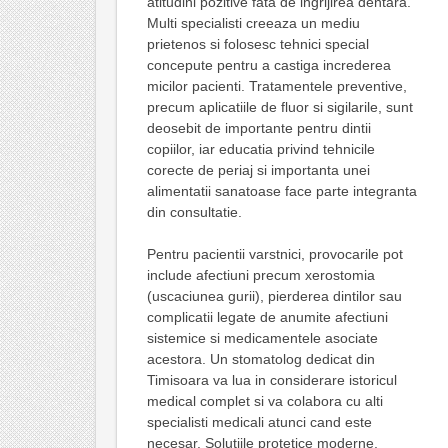
atitudini pozitive fata de ingrijirea dentara.
Multi specialisti creeaza un mediu
prietenos si folosesc tehnici special
concepute pentru a castiga increderea
micilor pacienti. Tratamentele preventive,
precum aplicatiile de fluor si sigilarile, sunt
deosebit de importante pentru dintii
copiilor, iar educatia privind tehnicile
corecte de periaj si importanta unei
alimentatii sanatoase face parte integranta
din consultatie.
Pentru pacientii varstnici, provocarile pot
include afectiuni precum xerostomia
(uscaciunea gurii), pierderea dintilor sau
complicatii legate de anumite afectiuni
sistemice si medicamentele asociate
acestora. Un stomatolog dedicat din
Timisoara va lua in considerare istoricul
medical complet si va colabora cu alti
specialisti medicali atunci cand este
necesar. Solutiile protetice moderne,