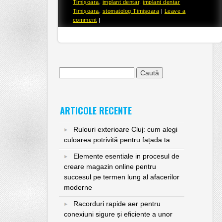
Timișoara
,
implant dentar
,
implant dentar
Timișoara
,
stomatolog Timișoara
|
Leave a
comment
|
Caută
după:
ARTICOLE RECENTE
Rulouri exterioare Cluj: cum alegi
culoarea potrivită pentru fațada ta
Elemente esentiale in procesul de
creare magazin online pentru
succesul pe termen lung al afacerilor
moderne
Racorduri rapide aer pentru
conexiuni sigure și eficiente a unor