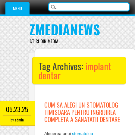
Main menu
Skip
MENU
to
content
ZMEDIANEWS
STIRI DIN MEDIA.
Tag Archives:
implant
dentar
CUM SA ALEGI UN STOMATOLOG
05.23.25
TIMISOARA PENTRU INGRIJIREA
COMPLETA A SANATATII DENTARE
by
admin
Alegerea unui
stomatolog