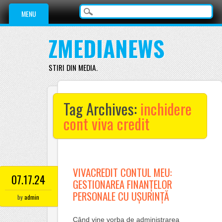
Main menu
Skip
MENU
to
content
ZMEDIANEWS
STIRI DIN MEDIA.
Tag Archives:
inchidere
cont viva credit
VIVACREDIT CONTUL MEU:
07.17.24
GESTIONAREA FINANȚELOR
PERSONALE CU UȘURINȚĂ
by
admin
Când vine vorba de administrarea