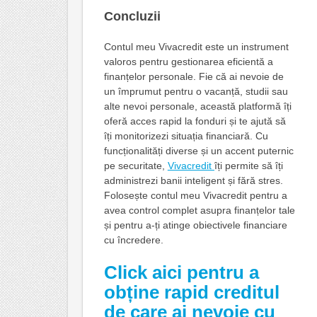
Concluzii
Contul meu Vivacredit este un instrument
valoros pentru gestionarea eficientă a
finanțelor personale. Fie că ai nevoie de
un împrumut pentru o vacanță, studii sau
alte nevoi personale, această platformă îți
oferă acces rapid la fonduri și te ajută să
îți monitorizezi situația financiară. Cu
funcționalități diverse și un accent puternic
pe securitate,
Vivacredit
îți permite să îți
administrezi banii inteligent și fără stres.
Folosește contul meu Vivacredit pentru a
avea control complet asupra finanțelor tale
și pentru a-ți atinge obiectivele financiare
cu încredere.
Click aici pentru a
obține rapid creditul
de care ai nevoie cu