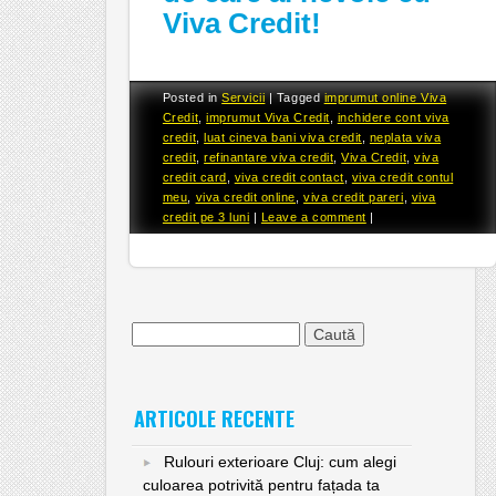
Viva Credit!
Posted in
Servicii
|
Tagged
imprumut online Viva
Credit
,
imprumut Viva Credit
,
inchidere cont viva
credit
,
luat cineva bani viva credit
,
neplata viva
credit
,
refinantare viva credit
,
Viva Credit
,
viva
credit card
,
viva credit contact
,
viva credit contul
meu
,
viva credit online
,
viva credit pareri
,
viva
credit pe 3 luni
|
Leave a comment
|
Caută
după:
ARTICOLE RECENTE
Rulouri exterioare Cluj: cum alegi
culoarea potrivită pentru fațada ta