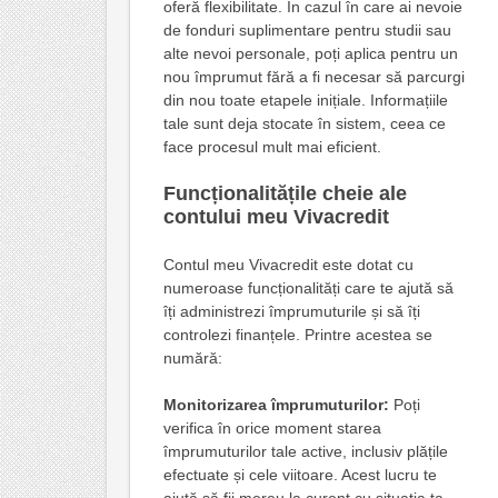
oferă flexibilitate. În cazul în care ai nevoie
de fonduri suplimentare pentru studii sau
alte nevoi personale, poți aplica pentru un
nou împrumut fără a fi necesar să parcurgi
din nou toate etapele inițiale. Informațiile
tale sunt deja stocate în sistem, ceea ce
face procesul mult mai eficient.
Funcționalitățile cheie ale
contului meu Vivacredit
Contul meu Vivacredit este dotat cu
numeroase funcționalități care te ajută să
îți administrezi împrumuturile și să îți
controlezi finanțele. Printre acestea se
numără:
Monitorizarea împrumuturilor:
Poți
verifica în orice moment starea
împrumuturilor tale active, inclusiv plățile
efectuate și cele viitoare. Acest lucru te
ajută să fii mereu la curent cu situația ta