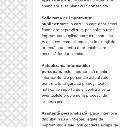
financiară și să planifici în consecință.
Solicitarea de împrumuturi
suplimentare:
În cazul în care apar nevoi
financiare neprevăzute, poți solicita ușor
împrumuturi suplimentare din contul tău.
Acest lucru este util mai ales în situații de
urgență sau pentru oportunități care
necesită fonduri imediate.
Actualizarea informațiilor
personale:
Este important să menții
informațiile tale personale actualizate
pentru a te asigura că primești toate
notificările importante și pentru a evita
eventualele probleme în procesul de
rambursare.
Asistență personalizată:
Dacă întâmpini
dificultăți sau ai întrebări legate de
împrumuturile tale, poți contacta echipa de