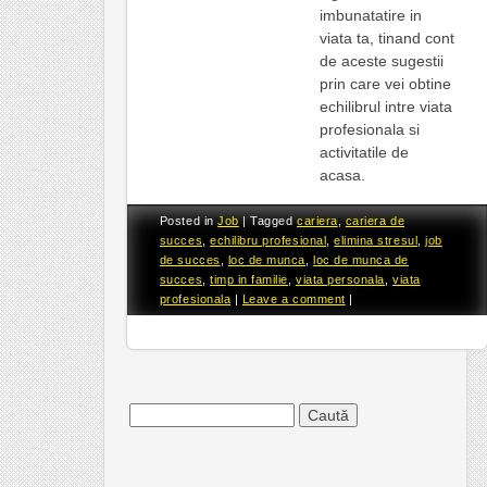
imbunatatire in
viata ta, tinand cont
de aceste sugestii
prin care vei obtine
echilibrul intre viata
profesionala si
activitatile de
acasa.
Posted in
Job
|
Tagged
cariera
,
cariera de
succes
,
echilibru profesional
,
elimina stresul
,
job
de succes
,
loc de munca
,
loc de munca de
succes
,
timp in familie
,
viata personala
,
viata
profesionala
|
Leave a comment
|
Caută
după: