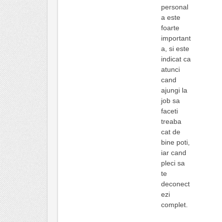
personal
a este
foarte
important
a, si este
indicat ca
atunci
cand
ajungi la
job sa
faceti
treaba
cat de
bine poti,
iar cand
pleci sa
te
deconect
ezi
complet.