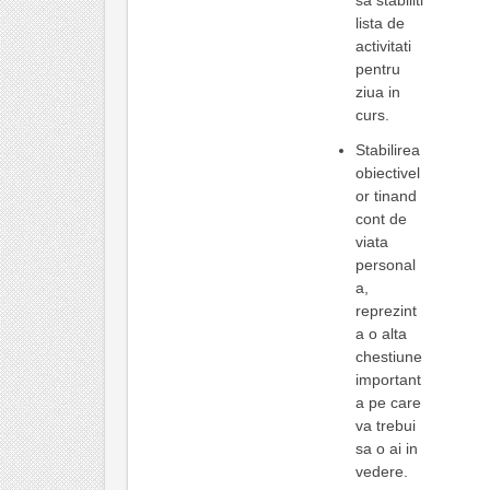
sa stabiliti
lista de
activitati
pentru
ziua in
curs.
Stabilirea
obiectivel
or tinand
cont de
viata
personal
a,
reprezint
a o alta
chestiune
important
a pe care
va trebui
sa o ai in
vedere.