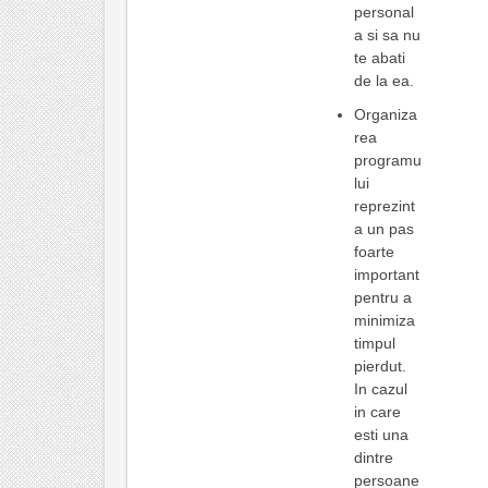
personal
a si sa nu
te abati
de la ea.
Organiza
rea
programu
lui
reprezint
a un pas
foarte
important
pentru a
minimiza
timpul
pierdut.
In cazul
in care
esti una
dintre
persoane