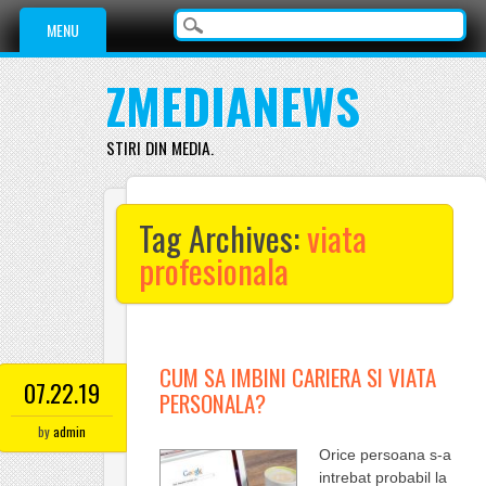
Main menu
Skip
MENU
to
content
ZMEDIANEWS
STIRI DIN MEDIA.
Tag Archives:
viata
profesionala
CUM SA IMBINI CARIERA SI VIATA
07.22.19
PERSONALA?
by
admin
Orice persoana s-a
intrebat probabil la