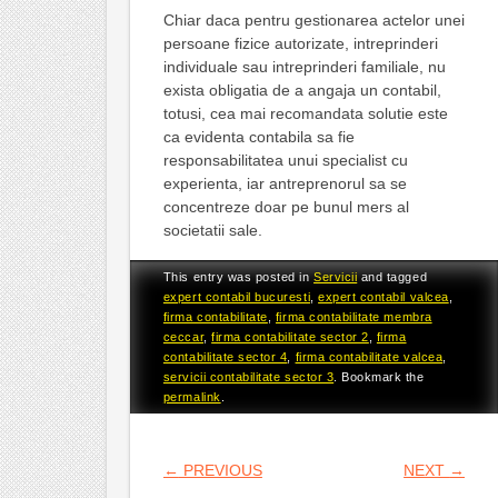
Chiar daca pentru gestionarea actelor unei
persoane fizice autorizate, intreprinderi
individuale sau intreprinderi familiale, nu
exista obligatia de a angaja un contabil,
totusi, cea mai recomandata solutie este
ca evidenta contabila sa fie
responsabilitatea unui specialist cu
experienta, iar antreprenorul sa se
concentreze doar pe bunul mers al
societatii sale.
This entry was posted in
Servicii
and tagged
expert contabil bucuresti
,
expert contabil valcea
,
firma contabilitate
,
firma contabilitate membra
ceccar
,
firma contabilitate sector 2
,
firma
contabilitate sector 4
,
firma contabilitate valcea
,
servicii contabilitate sector 3
. Bookmark the
permalink
.
POST NAVIGATION
←
PREVIOUS
NEXT
→