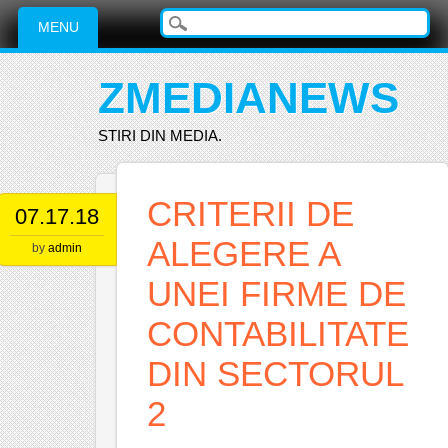
Main menu
Skip
MENU
to
content
ZMEDIANEWS
STIRI DIN MEDIA.
CRITERII DE
07.17.18
ALEGERE A
by
admin
UNEI FIRME DE
CONTABILITATE
DIN SECTORUL
2