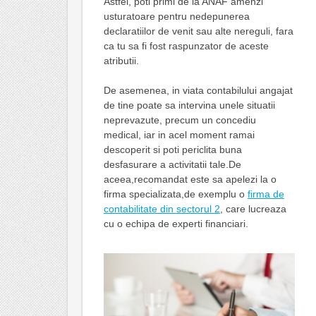
Astfel, poti primi de la ANAF amenzi
usturatoare pentru nedepunerea
declaratiilor de venit sau alte nereguli, fara
ca tu sa fi fost raspunzator de aceste
atributii.
De asemenea, in viata contabilului angajat
de tine poate sa intervina unele situatii
neprevazute, precum un concediu
medical, iar in acel moment ramai
descoperit si poti periclita buna
desfasurare a activitatii tale.De
aceea,recomandat este sa apelezi la o
firma specializata,de exemplu o
firma de
contabilitate din sectorul 2
, care lucreaza
cu o echipa de experti financiari.