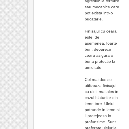
agresiunile termice
sau mecanice care
pot exista intr-o
bucatarie.
Finisajul cu ceara
este, de
asemenea, foarte
bun, deoarece
ceara asigura o
buna protectie la
umiditate.
Cel mai des se
utilizeaza finisajul
cu ulei, mai ales in
cazul blaturilor din
lemn tare. Uleiul
patrunde in lemn si
il protejeaza in
profunzime. Sunt
preferate uleiurile