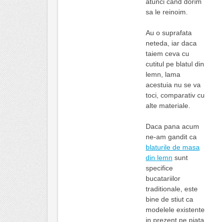
atunci cand dorim
sa le reinoim.
Au o suprafata
neteda, iar daca
taiem ceva cu
cutitul pe blatul din
lemn, lama
acestuia nu se va
toci, comparativ cu
alte materiale.
Daca pana acum
ne-am gandit ca
blaturile de masa
din lemn
sunt
specifice
bucatariilor
traditionale, este
bine de stiut ca
modelele existente
in prezent pe piata