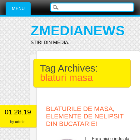
Main menu
Skip
MENU
to
content
ZMEDIANEWS
STIRI DIN MEDIA.
Tag Archives:
blaturi masa
BLATURILE DE MASA,
01.28.19
ELEMENTE DE NELIPSIT
by
admin
DIN BUCATARIE!
Fara nici o indoiala,