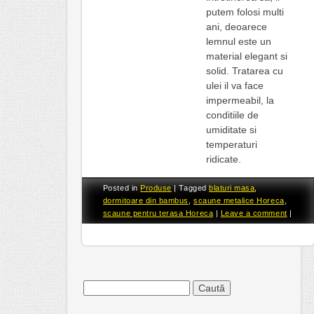
putem folosi multi
ani, deoarece
lemnul este un
material elegant si
solid. Tratarea cu
ulei il va face
impermeabil, la
conditiile de
umiditate si
temperaturi
ridicate.
Posted in
Produse
|
Tagged
blaturi masa
,
dormitoare din bambus
,
scaune metalice Horeca
,
scaune pentru terasa Horeca
|
Leave a comment
|
Caută
după: