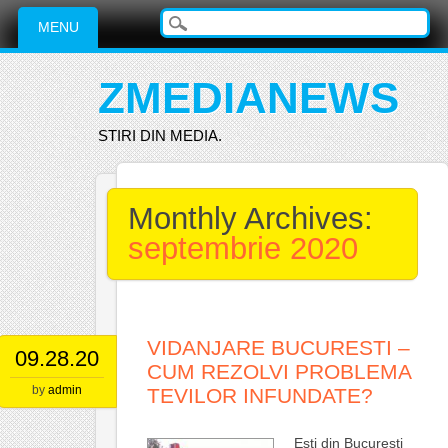
Main menu
Skip
MENU
to
content
ZMEDIANEWS
STIRI DIN MEDIA.
Monthly Archives:
septembrie 2020
VIDANJARE BUCURESTI –
09.28.20
CUM REZOLVI PROBLEMA
by
admin
TEVILOR INFUNDATE?
Esti din Bucuresti