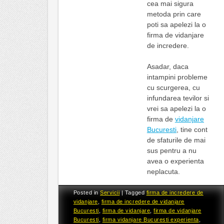
cea mai sigura
metoda prin care
poti sa apelezi la o
firma de vidanjare
de incredere.
Asadar, daca
intampini probleme
cu scurgerea, cu
infundarea tevilor si
vrei sa apelezi la o
firma de
vidanjare
Bucuresti
, tine cont
de sfaturile de mai
sus pentru a nu
avea o experienta
neplacuta.
Posted in
Servicii
|
Tagged
firma de incredere de
vidanjare
,
firma de incredere de vidanjare
Bucuresti
,
firma de vidanjare
,
firma de vidanjare
Bucuresti
,
firma vidanjare Bucuresti experienta
,