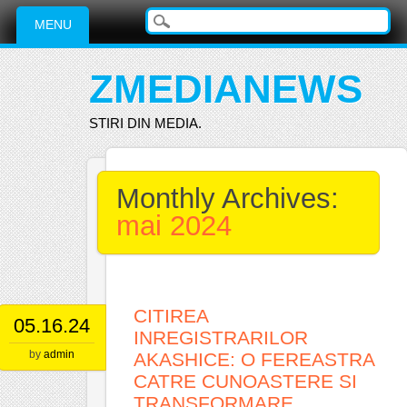
Main menu
Skip
MENU
to
content
ZMEDIANEWS
STIRI DIN MEDIA.
Monthly Archives:
mai 2024
CITIREA
05.16.24
INREGISTRARILOR
by
admin
AKASHICE: O FEREASTRA
CATRE CUNOASTERE SI
TRANSFORMARE