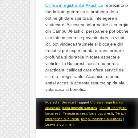
Citirea inregistrarilor Akashice
reprezinta o
modalitate puternica si profunda de a
obtine ghidare spirituala, intelegere si
vindecare. Accesand informatiile si energia
din Campul Akashic, persoanele pot obtine
claritate in ceea ce priveste directia vietii
lor, pot vindeca traumele si blocajele din
trecut si pot experimenta o transformare
profunda si durabila in toate aspectele
vietii lor. In Bucuresti, exista numerosi
practicanti calificati care ofera servicii de
citire a inregistrarilor Akashice, oferind
astfel acces la aceasta resursa spirituala
valoroasa si benefica.
Posted in
Servicii
|
Tagged
Citirea inregistrarilor
akashice
,
dieta intestin sanatos
,
facelift energetic
bucuresti
,
Terapia access bars bucuresti
,
Terapii
energetice bucuresti
,
terapii holistice bucuresti
|
Leave a comment
|