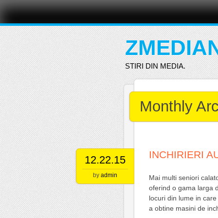
Main menu
Skip
to
content
ZMEDIA
STIRI DIN MEDIA.
Monthly Ar
INCHIRIERI A
12.22.15
by
admin
Mai multi seniori calat
oferind o gama larga d
locuri din lume in car
a obtine masini de inch