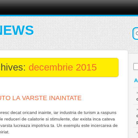
NEWS
chives:
decembrie 2015
Ca
du
A
UTO LA VARSTE INAINTATE
oresc decat oricand inainte, iar industria de turism a raspuns
e reduceri de calatorie si stimulente, dar exista inca cateva
e varsta lucreaza impotriva ta. Un exemplu este incercarea de
iriat.