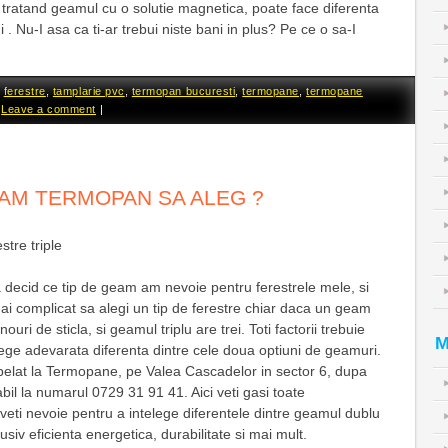
i tratand geamul cu o solutie magnetica, poate face diferenta
i . Nu-I asa ca ti-ar trebui niste bani in plus? Pe ce o sa-I
d
ferestre
,
tamplarie pvc
,
termopan bucuresti
,
termopane
,
termopane
|
Leave a comment
|
EAM TERMOPAN SA ALEG ?
stre triple
 decid ce tip de geam am nevoie pentru ferestrele mele, si
ai complicat sa alegi un tip de ferestre chiar daca un geam
ri de sticla, si geamul triplu are trei. Toti factorii trebuie
M
elege adevarata diferenta dintre cele doua optiuni de geamuri.
elat la Termopane, pe Valea Cascadelor in sector 6, dupa
bil la numarul 0729 31 91 41. Aici veti gasi toate
veti nevoie pentru a intelege diferentele dintre geamul dublu
clusiv eficienta energetica, durabilitate si mai mult.