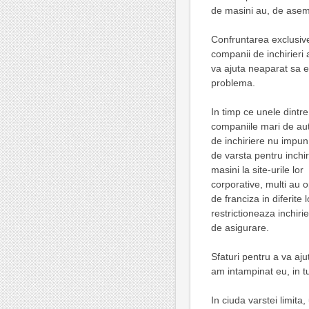
de masini au, de aseme
Confruntarea exclusiv
companii de inchirieri
va ajuta neaparat sa ev
problema.
In timp ce unele dintre
companiile mari de au
de inchiriere nu impu
de varsta pentru inchir
masini la site-urile lor
corporative, multi au o
de franciza in diferite l
restrictioneaza inchiri
de asigurare.
Sfaturi pentru a va aju
am intampinat eu, in tur
In ciuda varstei limita