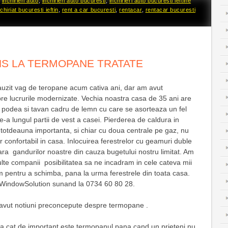
d
inchirieri auto
,
inchirieri auto bucuresti
,
inchirieri auto bucuresti ieftine
hiriat bucuresti ieftin
,
rent a car bucuresti
,
rentacar
,
rentacar bucuresti
S LA TERMOPANE TRATATE
auzit vag de teropane acum cativa ani, dar am avut
re lucrurile modernizate. Vechia noastra casa de 35 ani are
e podea si tavan cadru de lemn cu care se asorteaza un fel
e-a lungul partii de vest a casei. Pierderea de caldura in
 intotdeauna importanta, si chiar cu doua centrale pe gaz, nu
 confortabil in casa. Inlocuirea ferestrelor cu geamuri duble
fara gandurilor noastre din cauza bugetului nostru limitat. Am
ulte companii posibilitatea sa ne incadram in cele cateva mii
m pentru a schimba, pana la urma ferestrele din toata casa.
a WindowSolution sunand la
0734 60 80 28.
avut notiuni preconcepute despre termopane .
cat de important este termopanul pana cand un prieteni nu