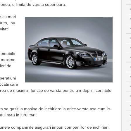
nea, o limita de varsta superioara.
e cu mari
 auto, nu
itati
tomobile
n maxime
ieri de
peratiuni
ocatii care
erea de masini in functie de varsta pentru a indeplini cerintele
ta sa gasiti o masina de inchiriere la orice varsta asa cum le-
ul meu in jurul tarii.
, unele companii de asigurari impun companiilor de inchirieri