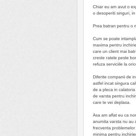
Chiar eu am avut o expe
o desoperiti singuri, i
Prea batran pentru o m
Cum se poate intampla 
maxima pentru inchirier
care un client mai bat
creste ratele peste bo
refuza serviciile la or
Diferite companii de in
astfel incat singura ca
de a pleca in calatoria 
de varsta pentru inchir
care te vei deplasa.
Asa am aflat eu ca norm
anumita varsta nu au d
frecventa problemelor 
minima pentru inchirier