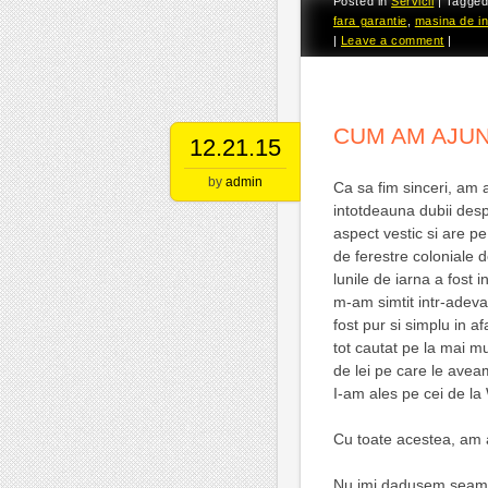
Posted in
Servicii
|
Tagge
fara garantie
,
masina de inc
|
Leave a comment
|
CUM AM AJUN
12.21.15
by
admin
Ca sa fim sinceri, am 
intotdeauna dubii desp
aspect vestic si are p
de ferestre coloniale d
lunile de iarna a fost
m-am simtit intr-adevar
fost pur si simplu in a
tot cautat pe la mai m
de lei pe care le avea
I-am ales pe cei de l
Cu toate acestea, am 
Nu imi dadusem seama 