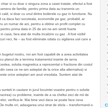
chiar si cu doar o singura zona a casei tratate, efectul a fost
 camera de familie, pentru prima data au transmis un
i cald, si doar cu unul dintre boilerele cu gaz in functiune. Nu
 ca daca faci socoteala, economiile pe gaz, probabil, ar
ru un numar de ani, pentru a obtine un profit complet cu
ar, pentru prima data in 25 de ani ne-am simtit foarte
 in casa, fara atat de multa incalzire cu gaz . A fost vizibil
ocuri reci, fie – au fost eliminate odata cu sigilarea usii care a
in bugetul nostru, noi am fost capabili de a avea activitatea
cu planul de a termina tratamentul inainte de iarna
estea, solutia magnetica a reprezentat o fractiune din costul
din ceea ce ne-am asteptat de la orice alta alternativa) si
 peste orice asteptari am avut vreodata. Suntem atat de
 sunteti in cautare in jurul locuintei voastre pentru o solutie
racirea) cu probleme, inainte de a va cheltui zeci de mii de
trelor, verifica-le. Mai bine vezi daca se poate face ceva
C
. De multe ori, adaugarea unui strat de sticla – transformand-o