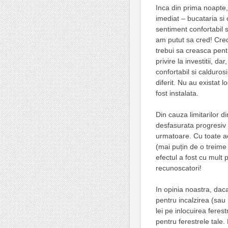
Inca din prima noapte, 
imediat – bucataria si
sentiment confortabil s
am putut sa cred! Cred
trebui sa creasca pent
privire la investitii, d
confortabil si caldurosi
diferit. Nu au existat l
fost instalata.
Din cauza limitarilor d
desfasurata progresiv 
urmatoare. Cu toate ac
(mai puțin de o treime 
efectul a fost cu mult
recunoscatori!
In opinia noastra, daca
pentru incalzirea (sau 
lei pe inlocuirea feres
pentru ferestrele tale