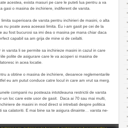
 toate acestea, exista masuri pe care le puteti lua pentru a va
a gasi o masina de inchiriere, indiferent de varsta.
limita superioara de varsta pentru inchirieri de masini, o alta
as nu poate avea aceeasi limita. Eu i-am gasit pe cei de la
e au fost bucurosi sa imi dea o masina pe mana chiar daca
fect capabil sa am grija de mine si de ceilalti.
r in varsta li se permite sa inchirieze masini in cazul in care
iile polite de asigurare care le va acoperi si masina de
alatoresc in acea locatie.
ntru a obtine o masina de inchiriere, deoarece reglementarile
astfel eu am putut conduce catre locul in care am vrut sa merg.
a unele companii nu posteaza intotdeauna restrictii de varsta
ntr-un loc care este usor de gasit. Daca ai 70 sau mai multi,
hiriere de masini in mod direct si intrebati despre politica
iti sa calatoriti. E mai bine sa te asigura dinainte… varsta ne-