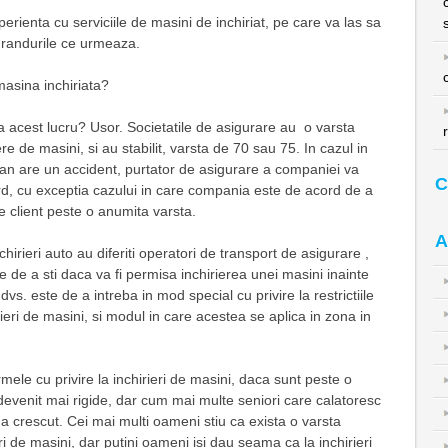
rienta cu serviciile de masini de inchiriat, pe care va las sa
n randurile ce urmeaza.
asina inchiriata?
acest lucru? Usor. Societatile de asigurare au o varsta
e de masini, si au stabilit, varsta de 70 sau 75. In cazul in
ran are un accident, purtator de asigurare a companiei va
C
rd, cu exceptia cazului in care compania este de acord de a
ice client peste o anumita varsta.
A
chirieri auto au diferiti operatori de transport de asigurare ,
le de a sti daca va fi permisa inchirierea unei masini inainte
dvs. este de a intreba in mod special cu privire la restrictiile
ieri de masini, si modul in care acestea se aplica in zona in
ele cu privire la inchirieri de masini, daca sunt peste o
evenit mai rigide, dar cum mai multe seniori care calatoresc
a crescut. Cei mai multi oameni stiu ca exista o varsta
i de mașini, dar putini oameni isi dau seama ca la inchirieri