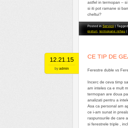
astfel in termopan – s
si iti pot ramane si ban
cheltui?
Posted in
Servicii
|
Tagge
preturi
,
termopane rehau
CE TIP DE G
12.21.15
by
admin
Ferestre duble vs Fere
Incerc de ceva timp sa
am inteles ca e mult m
termopan are doua panou
analizati pentru a int
Asa ca personal am ap
ce i-am sunat in preala
raspunsurile de care a
si ferestrele triple , in