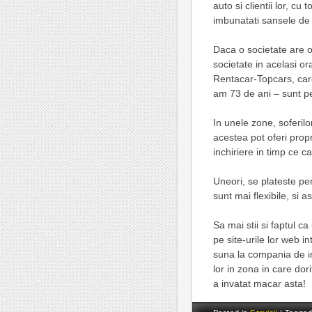
auto si clientii lor, cu
imbunatati sansele de 
Daca o societate are o 
societate in acelasi or
Rentacar-Topcars, car
am 73 de ani – sunt per
In unele zone, soferilo
acestea pot oferi propr
inchiriere in timp ce c
Uneori, se plateste pe
sunt mai flexibile, si 
Sa mai stii si faptul c
pe site-urile lor web i
suna la compania de inc
lor in zona in care dor
a invatat macar asta!