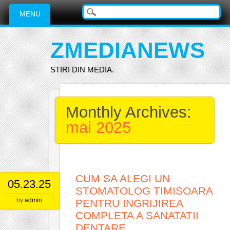
Main menu
Skip
MENU
to
content
ZMEDIANEWS
STIRI DIN MEDIA.
Monthly Archives:
mai 2025
CUM SA ALEGI UN
05.23.25
STOMATOLOG TIMISOARA
by
admin
PENTRU INGRIJIREA
COMPLETA A SANATATII
DENTARE