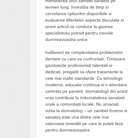
mentinerea unui zambet sanatos pe
termen lung. Investitia de timp in
cercetarea optiunilor disponibile si
evaluarea diferitelor aspecte discutate in
acest articol va conduce la gasirea
specialistului potrivit pentru nevoile
dumneavoastra unice.
Indiferent de complexitatea problemelor
dentare cu care va confruntati, Timisoara
gazduieste profesionisti talentati si
dedicati, pregatiti sa ofere tratamente la
cele mai inalte standarde. Cu tehnologii
moderne, educatie continua si o abordare
centrata pe pacient, stomatologii din acest
oras contribuie la imbunatatirea sanatatii
orale a comunitatii locale. Nu amanati
vizita la stomatolog – un zambet frumos si
sanatos este una dintre cele mai
valoroase investitii pe care le puteti face
pentru dumneavoastra.