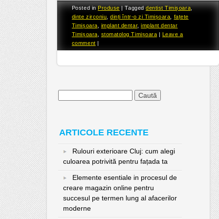
Posted in
Produse
|
Tagged
dentist Timișoara
,
dinte zirconiu
,
dinți într-o zi Timișoara
,
fațete
Timișoara
,
implant dentar
,
implant dentar
Timișoara
,
stomatolog Timișoara
|
Leave a
comment
|
Caută
după:
ARTICOLE RECENTE
Rulouri exterioare Cluj: cum alegi
culoarea potrivită pentru fațada ta
Elemente esentiale in procesul de
creare magazin online pentru
succesul pe termen lung al afacerilor
moderne