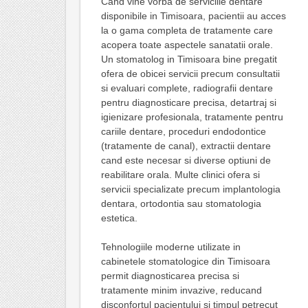
Cand vine vorba de serviciile dentare
disponibile in Timisoara, pacientii au acces
la o gama completa de tratamente care
acopera toate aspectele sanatatii orale.
Un stomatolog in Timisoara bine pregatit
ofera de obicei servicii precum consultatii
si evaluari complete, radiografii dentare
pentru diagnosticare precisa, detartraj si
igienizare profesionala, tratamente pentru
cariile dentare, proceduri endodontice
(tratamente de canal), extractii dentare
cand este necesar si diverse optiuni de
reabilitare orala. Multe clinici ofera si
servicii specializate precum implantologia
dentara, ortodontia sau stomatologia
estetica.
Tehnologiile moderne utilizate in
cabinetele stomatologice din Timisoara
permit diagnosticarea precisa si
tratamente minim invazive, reducand
disconfortul pacientului si timpul petrecut