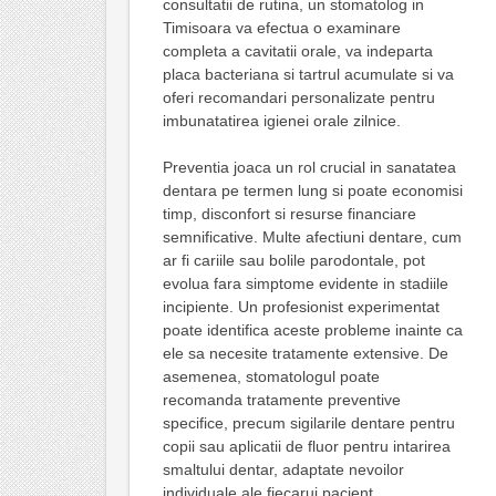
consultatii de rutina, un stomatolog in
Timisoara va efectua o examinare
completa a cavitatii orale, va indeparta
placa bacteriana si tartrul acumulate si va
oferi recomandari personalizate pentru
imbunatatirea igienei orale zilnice.
Preventia joaca un rol crucial in sanatatea
dentara pe termen lung si poate economisi
timp, disconfort si resurse financiare
semnificative. Multe afectiuni dentare, cum
ar fi cariile sau bolile parodontale, pot
evolua fara simptome evidente in stadiile
incipiente. Un profesionist experimentat
poate identifica aceste probleme inainte ca
ele sa necesite tratamente extensive. De
asemenea, stomatologul poate
recomanda tratamente preventive
specifice, precum sigilarile dentare pentru
copii sau aplicatii de fluor pentru intarirea
smaltului dentar, adaptate nevoilor
individuale ale fiecarui pacient.