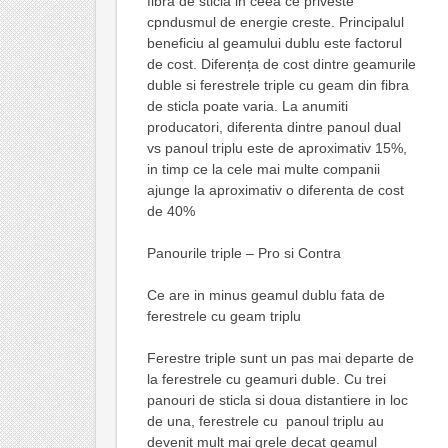
fibra de sticla in ceea ce priveste
cpndusmul de energie creste. Principalul
beneficiu al geamului dublu este factorul
de cost. Diferența de cost dintre geamurile
duble si ferestrele triple cu geam din fibra
de sticla poate varia. La anumiti
producatori, diferenta dintre panoul dual
vs panoul triplu este de aproximativ 15%,
in timp ce la cele mai multe companii
ajunge la aproximativ o diferenta de cost
de 40%
Panourile triple – Pro si Contra
Ce are in minus geamul dublu fata de
ferestrele cu geam triplu
Ferestre triple sunt un pas mai departe de
la ferestrele cu geamuri duble. Cu trei
panouri de sticla si doua distantiere in loc
de una, ferestrele cu panoul triplu au
devenit mult mai grele decat geamul