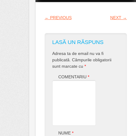
POST NAVIGATION
←
PREVIOUS
NEXT
→
LASĂ UN RĂSPUNS
Adresa ta de email nu va fi
publicată.
Câmpurile obligatorii
sunt marcate cu
*
COMENTARIU
*
NUME
*