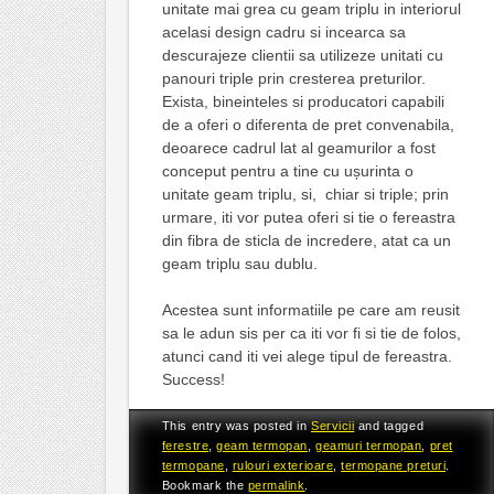
unitate mai grea cu geam triplu in interiorul
acelasi design cadru si incearca sa
descurajeze clientii sa utilizeze unitati cu
panouri triple prin cresterea preturilor.
Exista, bineinteles si producatori capabili
de a oferi o diferenta de pret convenabila,
deoarece cadrul lat al geamurilor a fost
conceput pentru a tine cu ușurinta o
unitate geam triplu, si, chiar si triple; prin
urmare, iti vor putea oferi si tie o fereastra
din fibra de sticla de incredere, atat ca un
geam triplu sau dublu.
Acestea sunt informatiile pe care am reusit
sa le adun sis per ca iti vor fi si tie de folos,
atunci cand iti vei alege tipul de fereastra.
Success!
This entry was posted in
Servicii
and tagged
ferestre
,
geam termopan
,
geamuri termopan
,
pret
termopane
,
rulouri exterioare
,
termopane preturi
.
Bookmark the
permalink
.