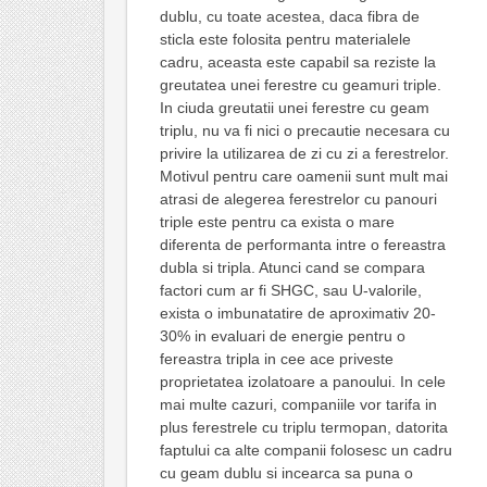
dublu, cu toate acestea, daca fibra de
sticla este folosita pentru materialele
cadru, aceasta este capabil sa reziste la
greutatea unei ferestre cu geamuri triple.
In ciuda greutatii unei ferestre cu geam
triplu, nu va fi nici o precautie necesara cu
privire la utilizarea de zi cu zi a ferestrelor.
Motivul pentru care oamenii sunt mult mai
atrasi de alegerea ferestrelor cu panouri
triple este pentru ca exista o mare
diferenta de performanta intre o fereastra
dubla si tripla. Atunci cand se compara
factori cum ar fi SHGC, sau U-valorile,
exista o imbunatatire de aproximativ 20-
30% in evaluari de energie pentru o
fereastra tripla in cee ace priveste
proprietatea izolatoare a panoului. In cele
mai multe cazuri, companiile vor tarifa in
plus ferestrele cu triplu termopan, datorita
faptului ca alte companii folosesc un cadru
cu geam dublu si incearca sa puna o