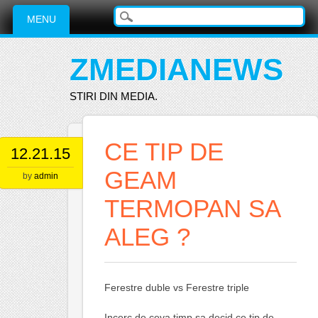
Main menu
Skip
MENU
to
content
ZMEDIANEWS
STIRI DIN MEDIA.
CE TIP DE
12.21.15
GEAM
by
admin
TERMOPAN SA
ALEG ?
Ferestre duble vs Ferestre triple
Incerc de ceva timp sa decid ce tip de