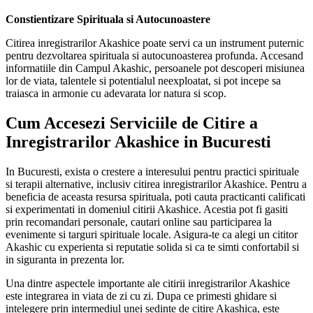
Constientizare Spirituala si Autocunoastere
Citirea inregistrarilor Akashice poate servi ca un instrument puternic
pentru dezvoltarea spirituala si autocunoasterea profunda. Accesand
informatiile din Campul Akashic, persoanele pot descoperi misiunea
lor de viata, talentele si potentialul neexploatat, si pot incepe sa
traiasca in armonie cu adevarata lor natura si scop.
Cum Accesezi Serviciile de Citire a
Inregistrarilor Akashice in Bucuresti
In Bucuresti, exista o crestere a interesului pentru practici spirituale
si terapii alternative, inclusiv citirea inregistrarilor Akashice. Pentru a
beneficia de aceasta resursa spirituala, poti cauta practicanti calificati
si experimentati in domeniul citirii Akashice. Acestia pot fi gasiti
prin recomandari personale, cautari online sau participarea la
evenimente si targuri spirituale locale. Asigura-te ca alegi un cititor
Akashic cu experienta si reputatie solida si ca te simti confortabil si
in siguranta in prezenta lor.
Una dintre aspectele importante ale citirii inregistrarilor Akashice
este integrarea in viata de zi cu zi. Dupa ce primesti ghidare si
intelegere prin intermediul unei sedinte de citire Akashica, este