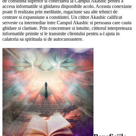
de constiinta superior si conectarea la Campul Akashic pentru a
accesa informatiile si ghidarea disponibile acolo. Aceasta conexiune
poate fi realizata prin meditatie, rugaciune sau alte tehnici de
centrare si expansiune a constiintei. Un cititor Akashic calificat
serveste ca intermediar intre Campul Akashic si persoana care cauta
ghidare si claritate. Prin concentrare si intuitie, cititorul interpreteaza
informatiile primite si le transmite clientului pentru a-l ajuta in
calatoria sa spirituala si de autocunoastere.