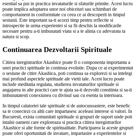
esential sa pui in practica invataturile si sfaturile primite. Acest lucru
poate implica adoptarea unor noi obiceiuri sau schimbari de
comportament in conformitate cu ceea ce ai descoperit in timpul
sesiunii. Este important sa-ti acorzi timp pentru reflectie si
introspectie in urma experientei si sa fii deschis la modificarile
necesare pentru a-ti imbunatati viata si a te alinia cu adevarata ta
natura si scop.
Continuarea Dezvoltarii Spirituale
Citirea inregistrarilor Akashice poate fi o componenta importanta a
unei practici spirituale in continua evolutie. Dupa ce ai experimentat
o sesiune de citire Akashica, poti continua sa explorezi si sa intelegi
mai profund aspectele spirituale ale vietii tale. Acest lucru poate
include meditatia regulata, studierea invataturilor spirituale si
angajarea in alte practici care te ajuta sa-ti dezvolti constiinta si sa-ti
imbunatatesti conexiunea cu divinul sau cu esenta ta interioara.
In timpul calatoriei tale spirituale si de autocunoastere, este benefic
sa te conectezi cu altii care impartasesc aceleasi interese si valori. In
Bucuresti, exista comunitati spirituale si grupuri de suport unde poti
intalni oameni care exploreaza si practica citirea inregistrarilor
Akashice si alte forme de spiritualitate. Participarea la aceste grupuri
poate oferi oportunitati de invatare, impartasire a experientelor si