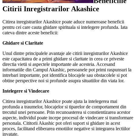
Beneficiile
Citirii Inregistrarilor Akashice
Citirea inregistrarilor Akashice poate aduce numeroase beneficii
pentru cei care cauta ghidare spirituala si intelegere profunda. Iata
cateva dintre aceste beneficii:
Ghidare si Claritate
Unul dintre principalele avantaje ale citirii inregistrarilor Akashice
este capacitatea de a primi ghidare si claritate in ceea ce priveste
directia vietii si aspectele importante ale acesteia. Accesand
informatiile din Campul Akashic, persoanele pot primi raspunsuri la
intrebari importante, pot identifica blocajele sau obstacolele si pot
obtine perspective noi si profunde asupra situatiilor din viata lor.
Intelegere si Vindecare
Citirea inregistrarilor Akashice poate ajuta la intelegerea mai
profunda a traumelor, blocajelor si tiparelor de comportament din
trecutul unei persoane. Prin recunoasterea si constientizarea acestor
aspecte, individul poate incepe procesul de vindecare si transformare
personala. Cititorii Akashic pot oferi suport si ghidare in acest
proces, facilitand eliberarea emotiilor negative si integrarea lectiilor
invatate.