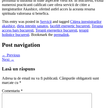
profunda si durabila in toate aspectele vietii lor. In Bucuresti, exista
numerosi practicanti calificati care ofera servicii de citire a
inregistrarilor Akashice, oferind astfel acces la aceasta resursa
spirituala valoroasa si benefica.
This entry was posted in
Servicii
and tagged
Citirea inregistrarilor
akashice
,
dieta intestin sanatos
,
facelift energetic bucuresti
,
Terapia
access bars bucuresti
,
Terapii energetice bucuresti
,
terapii
holistice bucuresti
. Bookmark the
permalink
.
Post navigation
←
Previous
Next
→
Lasă un răspuns
Adresa ta de email nu va fi publicată.
Câmpurile obligatorii sunt
marcate cu
*
Comentariu
*