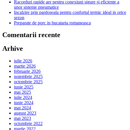
Racorduri rapide aer pentru conexiuni sigure și eficiente a
unor sisteme pneumatice
Incalzire prin pardoseala pentru confortul termic ideal in orice
sezon
Preparate de porc in bucataria romaneasca
Comentarii recente
Arhive
iulie 2026
martie 2026
februarie 2026
noiembrie 2025
octombrie 2025
iunie 2025
mai 2025
iulie 2024
iunie 2024
mai 2024
august 2023
mai 2023
octombrie 2022
martie 2022