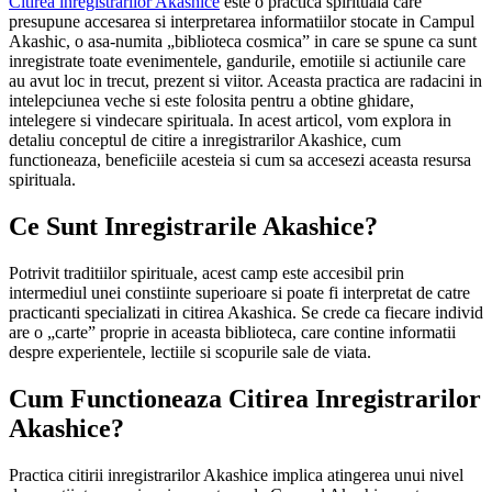
Citirea inregistrarilor Akashice
este o practica spirituala care
presupune accesarea si interpretarea informatiilor stocate in Campul
Akashic, o asa-numita „biblioteca cosmica” in care se spune ca sunt
inregistrate toate evenimentele, gandurile, emotiile si actiunile care
au avut loc in trecut, prezent si viitor. Aceasta practica are radacini in
intelepciunea veche si este folosita pentru a obtine ghidare,
intelegere si vindecare spirituala. In acest articol, vom explora in
detaliu conceptul de citire a inregistrarilor Akashice, cum
functioneaza, beneficiile acesteia si cum sa accesezi aceasta resursa
spirituala.
Ce Sunt Inregistrarile Akashice?
Potrivit traditiilor spirituale, acest camp este accesibil prin
intermediul unei constiinte superioare si poate fi interpretat de catre
practicanti specializati in citirea Akashica. Se crede ca fiecare individ
are o „carte” proprie in aceasta biblioteca, care contine informatii
despre experientele, lectiile si scopurile sale de viata.
Cum Functioneaza Citirea Inregistrarilor
Akashice?
Practica citirii inregistrarilor Akashice implica atingerea unui nivel