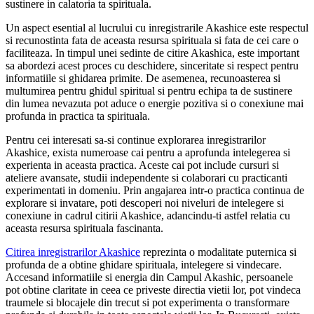
sustinere in calatoria ta spirituala.
Un aspect esential al lucrului cu inregistrarile Akashice este respectul
si recunostinta fata de aceasta resursa spirituala si fata de cei care o
faciliteaza. In timpul unei sedinte de citire Akashica, este important
sa abordezi acest proces cu deschidere, sinceritate si respect pentru
informatiile si ghidarea primite. De asemenea, recunoasterea si
multumirea pentru ghidul spiritual si pentru echipa ta de sustinere
din lumea nevazuta pot aduce o energie pozitiva si o conexiune mai
profunda in practica ta spirituala.
Pentru cei interesati sa-si continue explorarea inregistrarilor
Akashice, exista numeroase cai pentru a aprofunda intelegerea si
experienta in aceasta practica. Aceste cai pot include cursuri si
ateliere avansate, studii independente si colaborari cu practicanti
experimentati in domeniu. Prin angajarea intr-o practica continua de
explorare si invatare, poti descoperi noi niveluri de intelegere si
conexiune in cadrul citirii Akashice, adancindu-ti astfel relatia cu
aceasta resursa spirituala fascinanta.
Citirea inregistrarilor Akashice
reprezinta o modalitate puternica si
profunda de a obtine ghidare spirituala, intelegere si vindecare.
Accesand informatiile si energia din Campul Akashic, persoanele
pot obtine claritate in ceea ce priveste directia vietii lor, pot vindeca
traumele si blocajele din trecut si pot experimenta o transformare