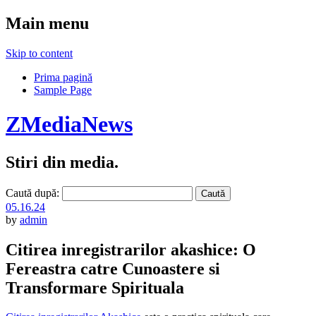
Main menu
Skip to content
Prima pagină
Sample Page
ZMediaNews
Stiri din media.
Caută după:
05.16.24
by
admin
Citirea inregistrarilor akashice: O
Fereastra catre Cunoastere si
Transformare Spirituala