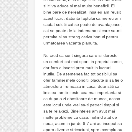
si iti va aduce si mai multe beneficii. Ei
bine pare de nerealizat, insa eu am reusit
acest lucru, datorita faptului ca mereu am
cautat solutii cat se poate de avantajoase,
cat se poate de la indemana si care sa-mi
permita si sa strang cativa banuti pentru
urmatoarea vacanta planuita.
Nu cred ca sunt singura care isi doreste
un comfort cat mai sporit in propriul camin,
dar fara a investi prea mult in lucruri
inutile. De asemenea fac tot posibilul sa
ofer familiei mele conditii placute si sa fie o
atmosfera frumoasa in casa, doar stiti ca
linistea familiei este cea mai importanta si
ca dupa o zi obositoare de munca, acasa
este locul unde vrei sa-ti petreci timpul si
sa te relaxezi. Bineinteles am avut mai
multe probleme cu casa, nefiind atat de
noua, acum in jur de 6-7 ani au inceput sa
apara diverse stricaciuni, spre exemplu au