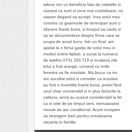
aduce nici un beneficiu fata de celelalte si
vazand ca sunt si ceva mai costisitoare, nu
vaeam degand sa accept. Insa sotul meu
convins ca geamurile de termopan sunt o
afacere foarte buna, a inceput sa caute si
sa se documenteze despre firme care se
ocupa de acest lucru. Intr-un final, am
apelat la o firma gasita de sotul meu in
mediul online Aplast, a sunat la numarul
de telefon 0741 293 719 si incateva zile
totul a fost aranjat, urmand ca noile
ferestre sa fie montate. Ma bucur ca mi-
am ascultat sotul si consider ca acestea
au fost o investitie foarte buna, pretul fiind
unul chiar convenabil si in plus facturile la
caldura, iarna au scazut considerabil la fel
ca si cele de pe timpul verii, nemaiavand
nevoie de aer conditionat. Acum incepem
sa strangem bani pentru urmatoarea
vacanta in familie.