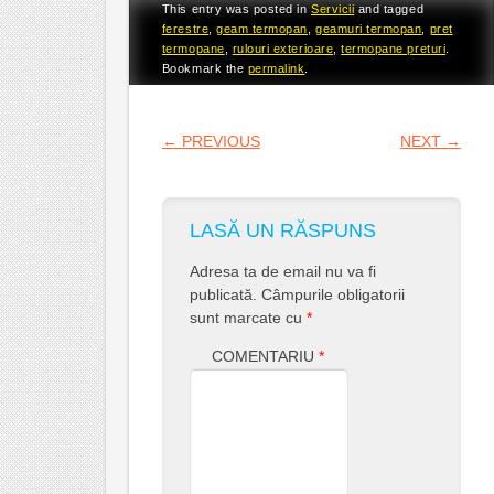
This entry was posted in
Servicii
and tagged
ferestre
,
geam termopan
,
geamuri termopan
,
pret
termopane
,
rulouri exterioare
,
termopane preturi
.
Bookmark the
permalink
.
POST NAVIGATION
←
PREVIOUS
NEXT
→
LASĂ UN RĂSPUNS
Adresa ta de email nu va fi
publicată.
Câmpurile obligatorii
sunt marcate cu
*
COMENTARIU
*