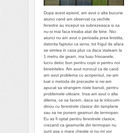
Dupa acest episod, am avut o alta bucurie
atunci cand am observat ca vechile
ferestre au inceput sa subrezeasca si sa
nu-si mai faca treaba atat de bine. Nici
atunci nu am avut o perioada prea linistita,
datorita faptului ca iarna, tot frigul de afara
se simtea in casa plus ca daca stateam la
1 metru de geam, ma luau frisoanele,
lucru deloc bun pentru copii si pentru noi
bineinteles. Am avut norocul ca de cand
am avut problema cu acoperisul, ne-am
luat o metoda de precautie si ne-am
apucat sa strangem niste banuti, pentru
problemele viitoare. Insa am avut o alta
dilema, ce sa facem, daca sa le inlocuim
dinou cu ferestrele clasice din tamplarie
sau sa ne punem geamuri de termopan.
Eu as fi optat pentru ferestrele clasice,
crezand ca geamurile din termopan nu
sunt asa o mare chestie si nu-mi vor