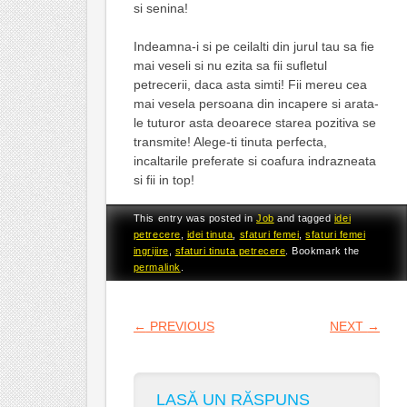
si senina!
Indeamna-i si pe ceilalti din jurul tau sa fie
mai veseli si nu ezita sa fii sufletul
petrecerii, daca asta simti! Fii mereu cea
mai vesela persoana din incapere si arata-
le tuturor asta deoarece starea pozitiva se
transmite! Alege-ti tinuta perfecta,
incaltarile preferate si coafura indrazneata
si fii in top!
This entry was posted in
Job
and tagged
idei
petrecere
,
idei tinuta
,
sfaturi femei
,
sfaturi femei
ingrijire
,
sfaturi tinuta petrecere
. Bookmark the
permalink
.
POST NAVIGATION
←
PREVIOUS
NEXT
→
LASĂ UN RĂSPUNS