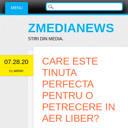
Main menu
Skip
MENU
to
content
ZMEDIANEWS
STIRI DIN MEDIA.
CARE ESTE
07.28.20
TINUTA
by
admin
PERFECTA
PENTRU O
PETRECERE IN
AER LIBER?