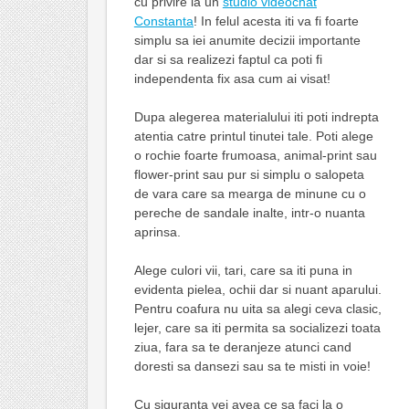
cu privire la un
studio videochat
Constanta
! In felul acesta iti va fi foarte
simplu sa iei anumite decizii importante
dar si sa realizezi faptul ca poti fi
independenta fix asa cum ai visat!
Dupa alegerea materialului iti poti indrepta
atentia catre printul tinutei tale. Poti alege
o rochie foarte frumoasa, animal-print sau
flower-print sau pur si simplu o salopeta
de vara care sa mearga de minune cu o
pereche de sandale inalte, intr-o nuanta
aprinsa.
Alege culori vii, tari, care sa iti puna in
evidenta pielea, ochii dar si nuant aparului.
Pentru coafura nu uita sa alegi ceva clasic,
lejer, care sa iti permita sa socializezi toata
ziua, fara sa te deranjeze atunci cand
doresti sa dansezi sau sa te misti in voie!
Cu siguranta vei avea ce sa faci la o