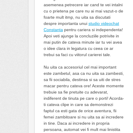
asemenea petrecere iar cand te vei intalni
cu o prietena pe care nu ai mai vazut-o de
foarte mult itmp, nu uita sa discutati
despre importanta unui
studio videochat
Constanta
pentru cariera si independenta!
Apoi veti ajunge la concluziile potrivite in
mai putin de cateva minute iar tu vei avea
o idee clara in legatura cu ceea ce ar
trebui sa faci cu viitorul carierei tale.
Nu uita ca accesoriul cel mai important
este zambetul, asa ca nu uita sa zambesti,
sa fii sociabila, destinsa si sa uiti de stres
macar pentru cateva ore! Aceste momente
trebuie sa fie pretuite cu adevarat,
indiferent de tinuta pe care o porti! Acorda-
ti cateva clipe in care sa demonstrezi
faptul ca esti gata de orice aventura, fii
femei zambitoare si nu uita sa ai incredere
in tine. Daca ai incredere in propria
persoana, automat vei fi mult mai linistita