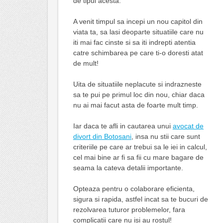
de tipul acesta.
A venit timpul sa incepi un nou capitol din
viata ta, sa lasi deoparte situatiile care nu
iti mai fac cinste si sa iti indrepti atentia
catre schimbarea pe care ti-o doresti atat
de mult!
Uita de situatiile neplacute si indrazneste
sa te pui pe primul loc din nou, chiar daca
nu ai mai facut asta de foarte mult timp.
Iar daca te afli in cautarea unui
avocat de
divort din Botosani
, insa nu stii care sunt
criteriile pe care ar trebui sa le iei in calcul,
cel mai bine ar fi sa fii cu mare bagare de
seama la cateva detalii importante.
Opteaza pentru o colaborare eficienta,
sigura si rapida, astfel incat sa te bucuri de
rezolvarea tuturor problemelor, fara
complicatii care nu isi au rostul!