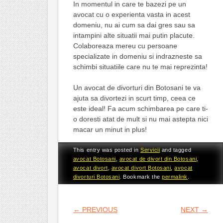
In momentul in care te bazezi pe un
avocat cu o experienta vasta in acest
domeniu, nu ai cum sa dai gres sau sa
intampini alte situatii mai putin placute.
Colaboreaza mereu cu persoane
specializate in domeniu si indrazneste sa
schimbi situatiile care nu te mai reprezinta!
Un avocat de divorturi din Botosani te va
ajuta sa divortezi in scurt timp, ceea ce
este ideal! Fa acum schimbarea pe care ti-
o doresti atat de mult si nu mai astepta nici
macar un minut in plus!
This entry was posted in
Servicii
and tagged
avocat Botosani
,
avocat de divort din Botosani
,
avocat divort
,
avocat divort Botosani
,
avocat
divorturi Botosani
. Bookmark the
permalink
.
POST NAVIGATION
←
PREVIOUS
NEXT
→