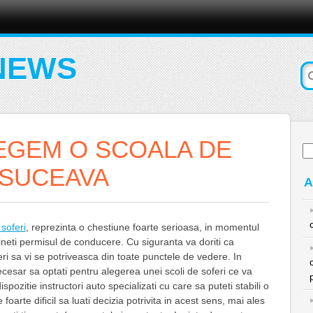
NEWS
EGEM O SCOALA DE
Ca
du
 SUCEAVA
A
 soferi
, reprezinta o chestiune foarte serioasa, in momentul
tineti permisul de conducere. Cu siguranta va doriti ca
ri sa vi se potriveasca din toate punctele de vedere. In
ecesar sa optati pentru alegerea unei scoli de soferi ce va
pozitie instructori auto specializati cu care sa puteti stabili o
 foarte dificil sa luati decizia potrivita in acest sens, mai ales