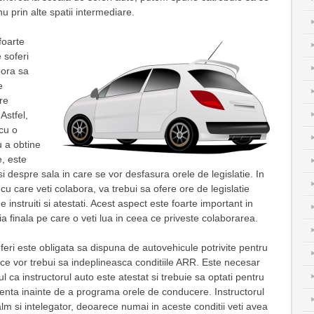
 nu prin alte spatii intermediare.
foarte
 soferi
bora sa
e
ire
 Astfel,
 cu o
u a obtine
, este
i si despre sala in care se vor desfasura orele de legislatie. In
 cu care veti colabora, va trebui sa ofere ore de legislatie
e instruiti si atestati. Acest aspect este foarte important in
a finala pe care o veti lua in ceea ce priveste colaborarea.
feri este obligata sa dispuna de autovehicule potrivite pentru
, ce vor trebui sa indeplineasca conditiile ARR. Este necesar
ul ca instructorul auto este atestat si trebuie sa optati pentru
ienta inainte de a programa orele de conducere. Instructorul
alm si intelegator, deoarece numai in aceste conditii veti avea