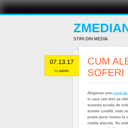
Main menu
Skip
to
content
ZMEDIA
STIRI DIN MEDIA.
CUM AL
07.13.17
SOFERI
by
admin
Alegerea unei
scoli de
in care veti dori sa ob
aceasta scoala de sofe
aceste conditii, este n
poate pune mereu la dis
relatie placuta. Nu este