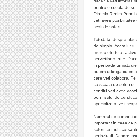
daca va veti informa si
pentru o scoala de sofer
Directia Regim Permise
veti avea posibilitatea 
scoli de soferi.
Totodata, despre alege
de simpla. Acest lucru 
mereu oferte atractive,
serviciilor oferite. Da
in perioada urmatoare 
putem adauga ca este im
care veti colabora. Pe 
ca scoala de soferi cu
conditii veti avea ocaz
permisului de conduce
specializata, veti scap
Numarul de cursanti ai
important in ceea ce p
soferi cu multi cursant
seriozitatii. Despre i