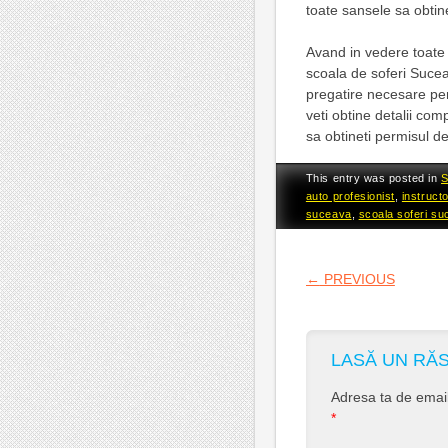
toate sansele sa obtin
Avand in vedere toate 
scoala de soferi Sucea
pregatire necesare pen
veti obtine detalii co
sa obtineti permisul d
This entry was posted in
S
auto profesionist
,
instruct
suceava
,
scoala soferi s
POST NA
←
PREVIOUS
LASĂ UN RĂ
Adresa ta de email 
*