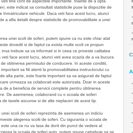
 veti tine cont de aspectele importante. Inainte de a opta
i, este indicat sa consultati statisticile puse la dispozitie de
 Inmatriculare vehicule. Daca veti face acest lucru, atunci
de a afla detalii despre statisticile de promovabilitate a unei
rea unei scoli de soferi, putem spune ca nu este chiar atat
este dovedit si de faptul ca exista multe scoli ce propun
 insa trebuie sa va informati si in ceea ce priveste calitatea
C
ca veti face acest lucru, atunci veti avea ocazia de a va bucura
de obtinerea permisului de conducere. In aceste conditii,
portant sa fiti atenti la promovabilitatea instructorului cu
A
de alta parte, este foarte important sa va asigurati de faptul
 care urmeaza sa colaborati este autorizata. Doar in aceste
ia de a beneficia de servicii complete pentru obtinerea
re. De asemenea, colaborand cu o scoala de soferi
a de taxele ascunse si de alte neplaceri de acest tip.
 unei scoli de soferi reprezinta de asemenea un indiciu
riveste alegerea scolii de soferi. Cu siguranta o scoala de
i este una ce nu va lasa de dorit din punct de vedere al
nscrierea la scoala de soferi auto, putem spune catrebuie sa se