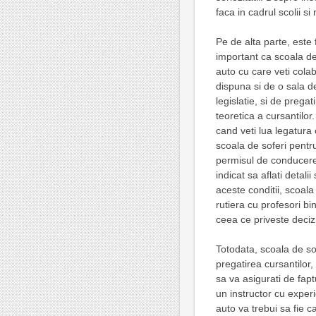
faca in cadrul scolii si
Pe de alta parte, este 
important ca scoala de
auto cu care veti cola
dispuna si de o sala d
legislatie, si de pregat
teoretica a cursantilor.
cand veti lua legatura
scoala de soferi pentr
permisul de conducere
indicat sa aflati detali
aceste conditii, scoala
rutiera cu profesori bin
ceea ce priveste decizi
Totodata, scoala de so
pregatirea cursantilor
sa va asigurati de fapt
un instructor cu exper
auto va trebui sa fie c