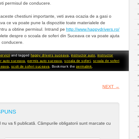
eti permisul de conducere.
aceste chestiuni importante, veti avea ocazia de a gasi o
va ce va poate pune la dispozitie toate materialele de
tru a obtine permisul. Intrand pe
http://www.happydrivers.ro/
mplete despre o scoala de soferi din Suceava ce va poate ajuta
e conducere.
ervicii
and tagged
happy drivers suceava
,
instructor auto
,
instructor
or auto suceava
,
permis auto suceava
,
scoala de soferi
,
scoala de soferi
uceava
,
scoli de soferi suceava
. Bookmark the
permalink
.
VIGATION
NEXT
→
SPUNS
nu va fi publicată.
Câmpurile obligatorii sunt marcate cu