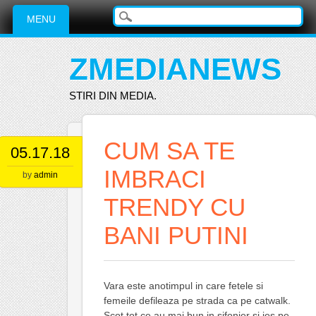
Main menu
Skip
MENU
to
content
ZMEDIANEWS
STIRI DIN MEDIA.
CUM SA TE
05.17.18
IMBRACI
by
admin
TRENDY CU
BANI PUTINI
Vara este anotimpul in care fetele si
femeile defileaza pe strada ca pe catwalk.
Scot tot ce au mai bun in sifonier si ies pe