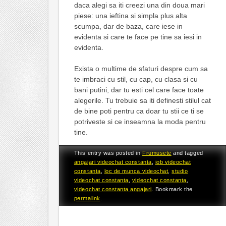
daca alegi sa iti creezi una din doua mari
piese: una ieftina si simpla plus alta
scumpa, dar de baza, care iese in
evidenta si care te face pe tine sa iesi in
evidenta.
Exista o multime de sfaturi despre cum sa
te imbraci cu stil, cu cap, cu clasa si cu
bani putini, dar tu esti cel care face toate
alegerile. Tu trebuie sa iti definesti stilul cat
de bine poti pentru ca doar tu stii ce ti se
potriveste si ce inseamna la moda pentru
tine.
This entry was posted in
Frumusete
and tagged
angajari videochat constanta
,
job videochat
constanta
,
loc de munca videochat
,
studio
videochat constanta
,
videochat constanta
,
videochat constanta angajari
. Bookmark the
permalink
.