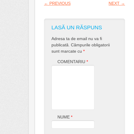
POST NAVIGATION
←
PREVIOUS
NEXT
→
LASĂ UN RĂSPUNS
Adresa ta de email nu va fi
publicată.
Câmpurile obligatorii
sunt marcate cu
*
COMENTARIU
*
NUME
*