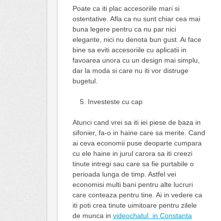
Poate ca iti plac accesoriile mari si
ostentative. Afla ca nu sunt chiar cea mai
buna legere pentru ca nu par nici
elegante, nici nu denota bun gust. Ai face
bine sa eviti accesoriile cu aplicatii in
favoarea unora cu un design mai simplu,
dar la moda si care nu iti vor distruge
bugetul.
Investeste cu cap
Atunci cand vrei sa iti iei piese de baza in
sifonier, fa-o in haine care sa merite. Cand
ai ceva economii puse deoparte cumpara
cu ele haine in jurul carora sa iti creezi
tinute intregi sau care sa fie purtabile o
perioada lunga de timp. Astfel vei
economisi multi bani pentru alte lucruri
care conteaza pentru tine. Ai in vedere ca
iti poti crea tinute uimitoare pentru zilele
de munca in
videochatul in Constanta