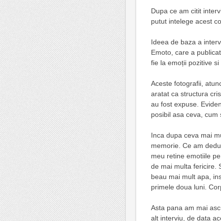
Dupa ce am citit interv
putut intelege acest c
Ideea de baza a inter
Emoto, care a publicat
fie la emoții pozitive s
Aceste fotografii, atun
aratat ca structura cris
au fost expuse. Eviden
posibil asa ceva, cum
Inca dupa ceva mai mul
memorie. Ce am dedus 
meu retine emotiile pe
de mai multa fericire. 
beau mai mult apa, ins
primele doua luni. Cor
Asta pana am mai ascu
alt interviu, de data a