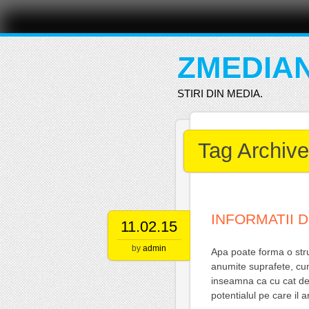
Main menu
Skip
to
content
ZMEDIA
STIRI DIN MEDIA.
Tag Archiv
INFORMATII 
11.02.15
by
admin
Apa poate forma o stru
anumite suprafete, cum 
inseamna ca cu cat de
potentialul pe care il 