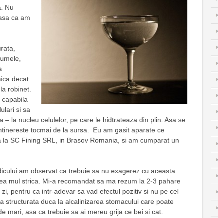
a. Nu
 asa ca am
rata,
numele,
a
ica decat
a robinet.
 capabila
ulari si sa
 – la nucleu celulelor, pe care le hidtrateaza din plin. Asa se
eintinereste tocmai de la sursa. Eu am gasit aparate ce
a la SC Fining SRL, in Brasov Romania, si am cumparat un
cului am observat ca trebuie sa nu exagerez cu aceasta
rea mul strica. Mi-a recomandat sa ma rezum la 2-3 pahare
zi, pentru ca intr-adevar sa vad efectul pozitiv si nu pe cel
a structurata duca la alcalinizarea stomacului care poate
e mari, asa ca trebuie sa ai mereu grija ce bei si cat.