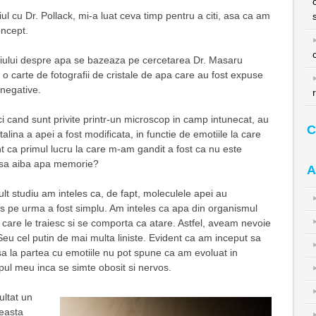
iul cu Dr. Pollack, mi-a luat ceva timp pentru a citi, asa ca am
oncept.
viului despre apa se bazeaza pe cercetarea Dr. Masaru
 o carte de fotografii de cristale de apa care au fost expuse
i negative.
ci cand sunt privite printr-un microscop in camp intunecat, au
C
talina a apei a fost modificata, in functie de emotiile la care
t ca primul lucru la care m-am gandit a fost ca nu este
 sa aiba apa memorie?
A
t studiu am inteles ca, de fapt, moleculele apei au
pe urma a fost simplu. Am inteles ca apa din organismul
 care le traiesc si se comporta ca atare. Astfel, aveam nevoie
Seu cel putin de mai multa liniste. Evident ca am inceput sa
a la partea cu emotiile nu pot spune ca am evoluat in
pul meu inca se simte obosit si nervos.
ltat un
ceasta