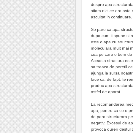
despre apa structurat
stiam nici ce era asta
ascultat in continuare.
Se pare ca apa structu
dupa cum ii spune si 
este o apa cu structur
moleculara mult mai m
cea pe care o bem de l
Aceasta structura este
sa treaca de peretii cel
ajunga la sursa noastra
face ca, de fapt, te r
produc apa structurat
astfel de aparat.
La recomandarea medi
apa, pentru ca ce e p
de para structurara pe 
negativ. Excesul de ap
provoca dureri destul d