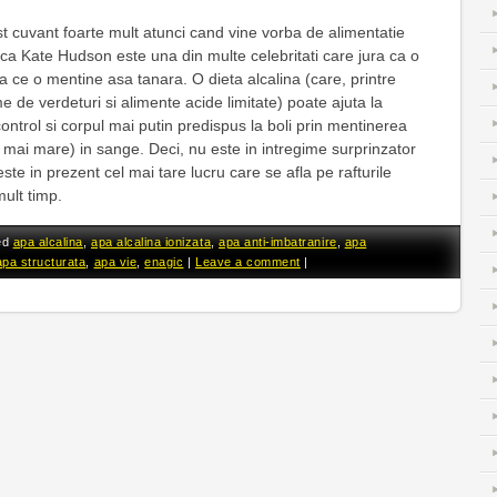
st cuvant foarte mult atunci cand vine vorba de alimentatie
ca Kate Hudson este una din multe celebritati care jura ca o
a ce o mentine asa tanara. O dieta alcalina (care, printre
me de verdeturi si alimente acide limitate) poate ajuta la
ontrol si corpul mai putin predispus la boli prin mentinerea
 mai mare) in sange. Deci, nu este in intregime surprinzator
este in prezent cel mai tare lucru care se afla pe rafturile
ult timp.
ed
apa alcalina
,
apa alcalina ionizata
,
apa anti-imbatranire
,
apa
apa structurata
,
apa vie
,
enagic
|
Leave a comment
|