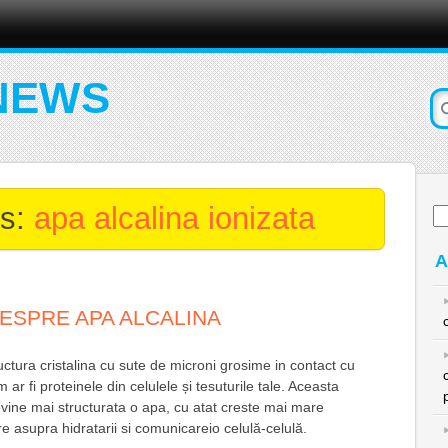
NEWS
es:
apa alcalina ionizata
Ca
du
A
DESPRE APA ALCALINA
ctura cristalina cu sute de microni grosime in contact cu
ar fi proteinele din celulele și tesuturile tale. Aceasta
vine mai structurata o apa, cu atat creste mai mare
are asupra hidratarii si comunicareio celulă-celulă.