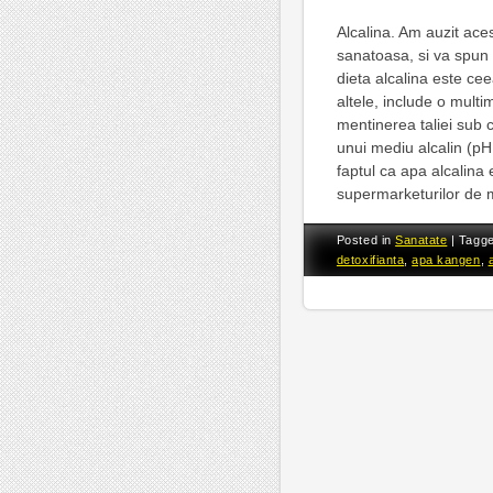
Alcalina. Am auzit ace
sanatoasa, si va spun 
dieta alcalina este cee
altele, include o multi
mentinerea taliei sub c
unui mediu alcalin (pH
faptul ca apa alcalina 
supermarketurilor de m
Posted in
Sanatate
|
Tagg
detoxifianta
,
apa kangen
,