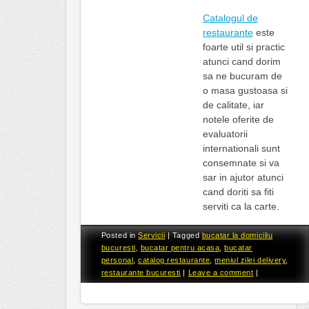
Catalogul de
restaurante
este
foarte util si practic
atunci cand dorim
sa ne bucuram de
o masa gustoasa si
de calitate, iar
notele oferite de
evaluatorii
internationali sunt
consemnate si va
sar in ajutor atunci
cand doriti sa fiti
serviti ca la carte.
Posted in
Servicii
|
Tagged
bucatar la domiciliu
bucuresti
,
bucatar pentru acasa
,
bucatar
personal
,
catalog restaurante
,
meniul zilei delivery
,
restaurante bucuresti
|
Leave a comment
|