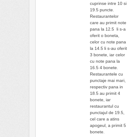
cuprinse intre 10 si
19.5 puncte.
Restaurantelor
care au primit note
pana la 12.5 li s-a
oferit o boneta,
celor cu note pana
la 14.5 li s-au oferit
3 bonete, iar celor
cu note pana la
16.5 4 bonete.
Restaurantele cu
punctaje mai mari,
respectiv pana in
18.5 au primit 4
bonete, iar
restaurantul cu
punctajul de 19.5,
cel care a atins
apogeul, a primit 5
bonete.