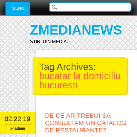
Main menu
Skip
MENU
to
content
ZMEDIANEWS
STIRI DIN MEDIA.
Tag Archives:
bucatar la domiciliu
bucuresti
DE CE AR TREBUI SA
02.22.19
CONSULTAM UN CATALOG
by
admin
DE RESTAURANTE?