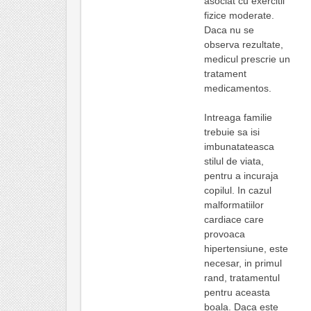
asociat cu exercitii
fizice moderate.
Daca nu se
observa rezultate,
medicul prescrie un
tratament
medicamentos.
Intreaga familie
trebuie sa isi
imbunatateasca
stilul de viata,
pentru a incuraja
copilul. In cazul
malformatiilor
cardiace care
provoaca
hipertensiune, este
necesar, in primul
rand, tratamentul
pentru aceasta
boala. Daca este