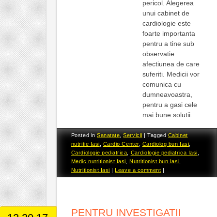
pericol. Alegerea
unui cabinet de
cardiologie este
foarte importanta
pentru a tine sub
observatie
afectiunea de care
suferiti. Medicii vor
comunica cu
dumneavoastra,
pentru a gasi cele
mai bune solutii.
Posted in
Sanatate
,
Servicii
|
Tagged
Cabinet
nutritie Iasi
,
Cardio Center
,
Cardiolog bun Iasi
,
Cardiologie pediatrica
,
Cardiologie pediatrica Iasi
,
Medic nutritionist Iasi
,
Nutritionist bun Iasi
,
Nutritionist Iasi
|
Leave a comment
|
PENTRU INVESTIGATII