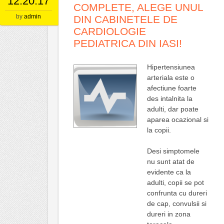
12.20.17
COMPLETE, ALEGE UNUL
by
admin
DIN CABINETELE DE
CARDIOLOGIE
PEDIATRICA DIN IASI!
Hipertensiunea
arteriala este o
afectiune foarte
des intalnita la
adulti, dar poate
aparea ocazional si
la copii.
Desi simptomele
nu sunt atat de
evidente ca la
adulti, copii se pot
confrunta cu dureri
de cap, convulsii si
dureri in zona