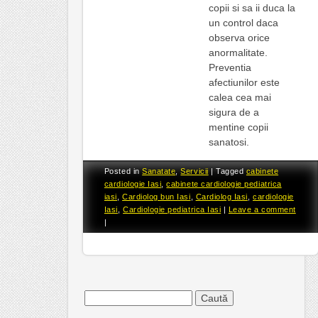
copii si sa ii duca la
un control daca
observa orice
anormalitate.
Preventia
afectiunilor este
calea cea mai
sigura de a
mentine copii
sanatosi.
Posted in
Sanatate
,
Servicii
|
Tagged
cabinete
cardiologie Iasi
,
cabinete cardiologie pediatrica
iasi
,
Cardiolog bun Iasi
,
Cardiolog Iasi
,
cardiologie
Iasi
,
Cardiologie pediatrica Iasi
|
Leave a comment
|
Caută
după: