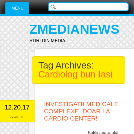
Main menu
Skip
MENU
to
content
ZMEDIANEWS
STIRI DIN MEDIA.
Tag Archives:
Cardiolog bun Iasi
INVESTIGATII MEDICALE
12.20.17
COMPLEXE, DOAR LA
by
admin
CARDIO CENTER!
Bolile aparatului