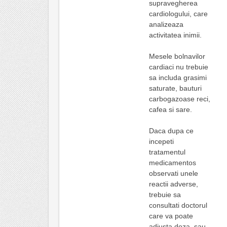
supravegherea
cardiologului, care
analizeaza
activitatea inimii.
Mesele bolnavilor
cardiaci nu trebuie
sa includa grasimi
saturate, bauturi
carbogazoase reci,
cafea si sare.
Daca dupa ce
incepeti
tratamentul
medicamentos
observati unele
reactii adverse,
trebuie sa
consultati doctorul
care va poate
adjusta doza, sau