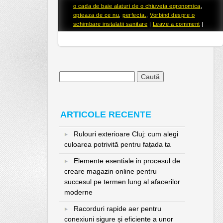
o cada de baie alaturi de o chiuveta egronomica
,
opteaza de ce nu
,
perfecta.
,
Vorbind despre o
schimbare instalatii sanitare
|
Leave a comment
|
Caută
după:
ARTICOLE RECENTE
Rulouri exterioare Cluj: cum alegi
culoarea potrivită pentru fațada ta
Elemente esentiale in procesul de
creare magazin online pentru
succesul pe termen lung al afacerilor
moderne
Racorduri rapide aer pentru
conexiuni sigure și eficiente a unor