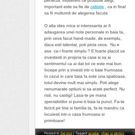
perfecta. Indiferent ce produse alegi,
important este sa fie de
calitate
, ca in final
sa fii multumit de alegerea facuta.
O alta idee mica si interesanta ar fi
adaugarea unei note personale in baia ta,
prin ceva facut hand-made, de exemplu,
daca esti talentat, poti picta ceva. Nu e
asa ca-i foarte simplu ? E foarte placut sa
investesti in propria ta casa si sa ai
sentimentul ca ai dat tot ce este mai bun.
Incepe prin a investi intr-o baie frumoasa.
In cazul in care baia ta este una spatioasa,
totul devine mult mai simplu. Poti alege
nenumarate optiuni si sa arate perfect. Nu
risti, nu castigi! Lasa-te pe mana
specialistilor si pune-ti baia la punct. Fa-te
fericit pe tine si familia ta, fa-te mandru ca
locuiesti intr-o casa frumoasa si
primitoare!
Posted in
Servicii
|
Tagged
asadar
,
chiar si pentru