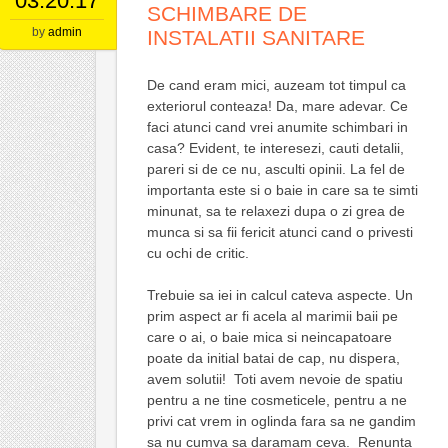
03.20.17
SCHIMBARE DE
by
admin
INSTALATII SANITARE
De cand eram mici, auzeam tot timpul ca
exteriorul conteaza! Da, mare adevar. Ce
faci atunci cand vrei anumite schimbari in
casa? Evident, te interesezi, cauti detalii,
pareri si de ce nu, asculti opinii. La fel de
importanta este si o baie in care sa te simti
minunat, sa te relaxezi dupa o zi grea de
munca si sa fii fericit atunci cand o privesti
cu ochi de critic.
Trebuie sa iei in calcul cateva aspecte. Un
prim aspect ar fi acela al marimii baii pe
care o ai, o baie mica si neincapatoare
poate da initial batai de cap, nu dispera,
avem solutii! Toti avem nevoie de spatiu
pentru a ne tine cosmeticele, pentru a ne
privi cat vrem in oglinda fara sa ne gandim
sa nu cumva sa daramam ceva. Renunta