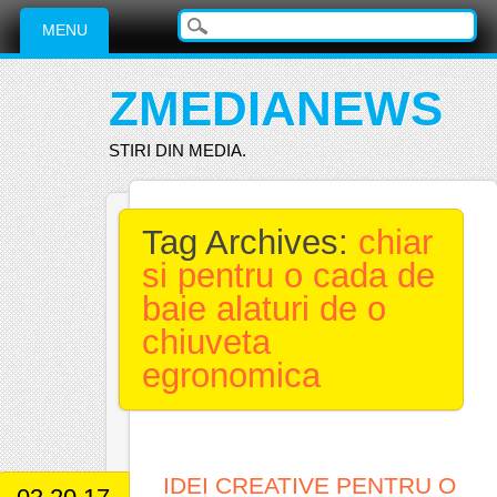
Main menu
Skip
MENU
to
content
ZMEDIANEWS
STIRI DIN MEDIA.
Tag Archives:
chiar
si pentru o cada de
baie alaturi de o
chiuveta
egronomica
IDEI CREATIVE PENTRU O