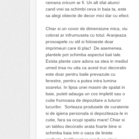
ramana oricum ar fi. Un alt sfat atunci
cand vrei sa schimbi ceva in baia ta, este
sa alegi obiecte de decor mici dar cu efect.
Chiar si un covor de dimensiune mica, viu
colorat ar infrumuseta cu totul. Aranjeaza
prosoapele cu stil si foloseste doar
imprimeuri care iti plac! De asemenea,
plantele pot schimba aspectui baii tale.
Exista plante care adora sa stea in mediul
umed insa nu uita ca acest truc decorativ
este doar pentru baile prevazute cu
ferestre, pentru a putea intra lumina
soarelui. In lipsa unei masini de spalat in
baie, puteti adauga un cos impletit sau o
cutie frumoasa de depozitare a tuturor
lucurilor. Sorteaza produsele de curatenie
si de igiena personala si depoziteaza-le in
cutie, fara sa ocupi spatiu mare! Chiar si
un tablou decorativ arata foarte bine si
schimba baia intr-o oaza de liniste