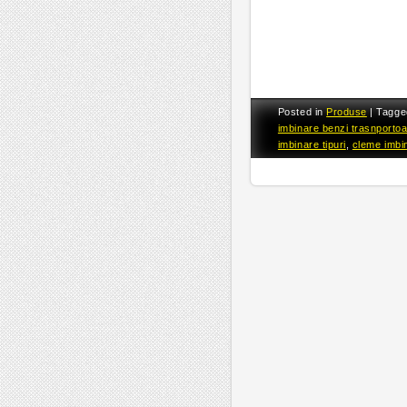
Posted in
Produse
|
Tagg
imbinare benzi trasnporto
imbinare tipuri
,
cleme imbi