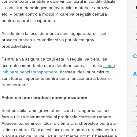
controla toate variabilele care vin cu lucrul in conditii dificile
– conditii meteorologice nefavorabile, materiale abrazive
etc. – puteti controla modul in care va pregatiti centura
pentru reparatii in siguranta.
Accidentele la locul de munca sunt ingrijoratoare – pot
provoca ranirea lucratorilor si va pot afecta grav
productivitatea.
C
Pentru a va asigura ca totul este in regula, va trebui sa
acordati o importanta mare detaliilor, cum ar fi acele
cleme
imbinare benzi transportoare
. Acestea, desi sunt micute,
A
sunt foarte importante pentru buna functionare a benzilor
transportoare.
Folosirea unor produse corespunzatoare
Sunt posibile raniri grave atunci cand strangerea se face
fara a utiliza instrumentele si produsele corespunzatoare.
Adesea, oamenii vor folosi o clema C si cherestea pentru a-
si tine centura. Desi acest lucru poate parea atractiv pentru
o solutie rapida, multe lucruri pot merge prost. Cheresteaua