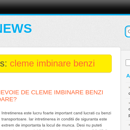
NEWS
es:
cleme imbinare benzi
Ca
du
A
NEVOIE DE CLEME IMBINARE BENZI
OARE?
Intretinerea este lucru foarte important cand lucrati cu benzi
transportoare. Iar intretinerea in conditii de siguranta este
extrem de importanta la locul de munca. Desi nu puteti