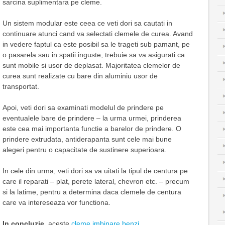
sarcina suplimentara pe cleme.
Un sistem modular este ceea ce veti dori sa cautati in
continuare atunci cand va selectati clemele de curea. Avand
in vedere faptul ca este posibil sa le trageti sub pamant, pe
o pasarela sau in spatii inguste, trebuie sa va asigurati ca
sunt mobile si usor de deplasat. Majoritatea clemelor de
curea sunt realizate cu bare din aluminiu usor de
transportat.
Apoi, veti dori sa examinati modelul de prindere pe
eventualele bare de prindere – la urma urmei, prinderea
este cea mai importanta functie a barelor de prindere. O
prindere extrudata, antiderapanta sunt cele mai bune
alegeri pentru o capacitate de sustinere superioara.
In cele din urma, veti dori sa va uitati la tipul de centura pe
care il reparati – plat, perete lateral, chevron etc. – precum
si la latime, pentru a determina daca clemele de centura
care va intereseaza vor functiona.
In concluzie
, aceste
cleme imbinare benzi