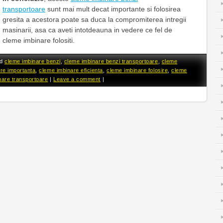
transportoare
sunt mai mult decat importante si folosirea
gresita a acestora poate sa duca la compromiterea intregii
masinarii, asa ca aveti intotdeauna in vedere ce fel de
cleme imbinare folositi.
ed
cleme imbinare benzi
,
cleme imbinare benzi transportoare
,
cleme
are importanta
,
cleme imbinare eficienta
,
cleme imbinare folosire
,
cleme
nare transportoare
|
Leave a comment
|