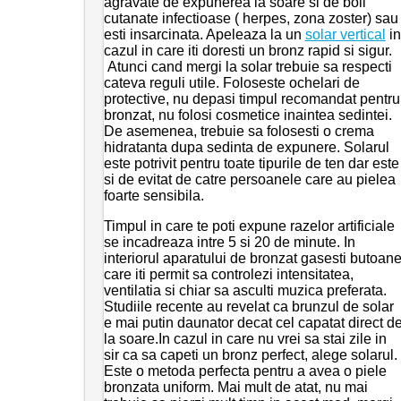
agravate de expunerea la soare si de boli
cutanate infectioase ( herpes, zona zoster) sau
esti insarcinata. Apeleaza la un
solar vertical
in
cazul in care iti doresti un bronz rapid si sigur.
Atunci cand mergi la solar trebuie sa respecti
cateva reguli utile. Foloseste ochelari de
protective, nu depasi timpul recomandat pentru
bronzat, nu folosi cosmetice inaintea sedintei.
De asemenea, trebuie sa folosesti o crema
hidratanta dupa sedinta de expunere. Solarul
este potrivit pentru toate tipurile de ten dar este
si de evitat de catre persoanele care au pielea
foarte sensibila.
Timpul in care te poti expune razelor artificiale
se incadreaza intre 5 si 20 de minute. In
interiorul aparatului de bronzat gasesti butoan
care iti permit sa controlezi intensitatea,
ventilatia si chiar sa asculti muzica preferata.
Studiile recente au revelat ca brunzul de solar
e mai putin daunator decat cel capatat direct d
la soare.In cazul in care nu vrei sa stai zile in
sir ca sa capeti un bronz perfect, alege solarul.
Este o metoda perfecta pentru a avea o piele
bronzata uniform. Mai mult de atat, nu mai