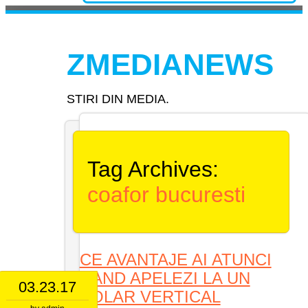
Skip
to
Main menu
content
ZMEDIANEWS
STIRI DIN MEDIA.
Tag Archives:
coafor bucuresti
CE AVANTAJE AI ATUNCI
CAND APELEZI LA UN
03.23.17
SOLAR VERTICAL