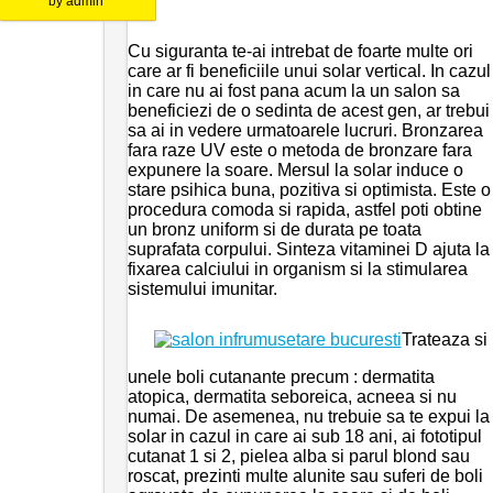
by
admin
Cu siguranta te-ai intrebat de foarte multe ori
care ar fi beneficiile unui solar vertical. In cazul
in care nu ai fost pana acum la un salon sa
beneficiezi de o sedinta de acest gen, ar trebui
sa ai in vedere urmatoarele lucruri. Bronzarea
fara raze UV este o metoda de bronzare fara
expunere la soare. Mersul la solar induce o
stare psihica buna, pozitiva si optimista. Este o
procedura comoda si rapida, astfel poti obtine
un bronz uniform si de durata pe toata
suprafata corpului. Sinteza vitaminei D ajuta la
fixarea calciului in organism si la stimularea
sistemului imunitar.
Trateaza si
unele boli cutanante precum : dermatita
atopica, dermatita seboreica, acneea si nu
numai. De asemenea, nu trebuie sa te expui la
solar in cazul in care ai sub 18 ani, ai fototipul
cutanat 1 si 2, pielea alba si parul blond sau
roscat, prezinti multe alunite sau suferi de boli