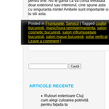
pentru tine. Nu te gandi ca va conta vreodata
doar exteriorul sau interiorul, cine spune asta
cu singuranta minte! Ambele sunt importante si
tu stii asta.
Posted in
Frumusete
,
Servicii
|
Tagged
coafor
bucuresti
,
manichiura semipermanenta
,
salon
cosmetic bucuresti
,
salon infrumusetare
bucuresti
,
salon masaj bucuresti
,
solar vertical
Leave a comment
|
Caută
după:
ARTICOLE RECENTE
Rulouri exterioare Cluj:
cum alegi culoarea potrivită
pentru fațada ta