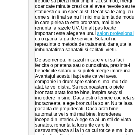
trebuie sa pierzi mult timp in acest mod, mergi
doar cate minute crezi ca ai avea nevoie sau te
sfatuiesti cu un specialist. Decat sa te alegi cu
urme si in final sa nu fii nici multumita de modu
in care pielea ta este bronzata, mai bine
renunta la razele UV. Un alt pas foarte
important este alegerea unui
salon profesional
cu o gama larga de servicii. Solarul nu
reprezinta o metoda de tratament, dar ajuta la
imbunatatirea sanatatii si calitatii vietii.
De asemenea, in cazul in care vrei sa faci
fericita o prietena sau o cunostinta, prezinta-i
beneficiile solarului si puteti merge impreuna.
Avantajul acestui fapt este ca vei avea
companie in drum spre salon si mai mult de
atat, te vei distra. Sa recunoastem, o piele
bronzata arata foarte bine, inspira sexy si
incredere in sine. Daca esti o femeie cocheta s
indrazneata, alege bronzul la solar. Nu te lasa
pacalita de prejudecati. Daca arati bine,
automat te vei simti mai bine. Increderea
incepe din interior. Alege sa ai un stil de viata
sanatos, renunta la lucrurile care te
dezavantajeaza si ia in calcul tot ce e mai bun