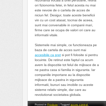
rezonanta vocala a unei persoane, retina
ori fizionomia fetei, in felul acesta nu mai
este nevoie de o cartela de acces de
niciun fel. Desigur, toate aceste beneficii
vin cu un cost atasat, tocmai de aceea,
sunt mai convenabile in companii mari,
firme care se ocupa de valori ori care au
informatii vitale.
Sistemele mai simple, ce functioneaza pe
baza de cartela de acces sunt mai
accesibile ca pret
si pot fi folosite si pentru
locuinte. De retinut este faptul ca acum
avem la dispozitie tot felul de mijloace de a
ne pastra casa si familia in siguranta. Iar
companiile importane au la dispozitie
mijloace de a pastra in siguranta
informatii, bunuri sau imobile cu aceste
sisteme relativ simple, dar care au
revolutionat societatea globala.
Posted in
Produse
|
Tagged
acces control
,