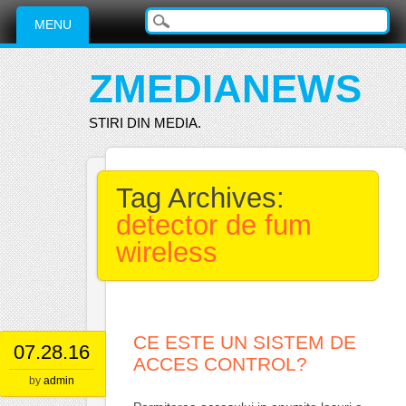
Main menu
Skip
MENU
to
content
ZMEDIANEWS
STIRI DIN MEDIA.
Tag Archives:
detector de fum
wireless
CE ESTE UN SISTEM DE
07.28.16
ACCES CONTROL?
by
admin