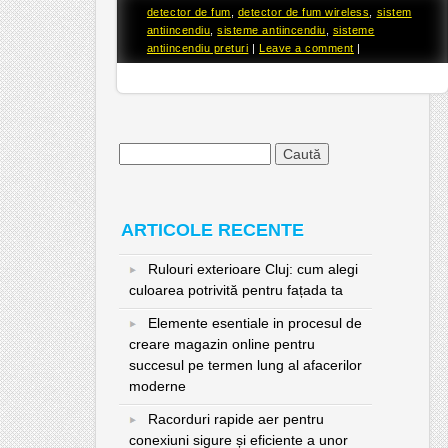
detector de fum
,
detector de fum wireless
,
sistem
antiincendiu
,
sisteme antiincendiu
,
sisteme
antiincendiu preturi
|
Leave a comment
|
Caută
după:
ARTICOLE RECENTE
Rulouri exterioare Cluj: cum alegi
culoarea potrivită pentru fațada ta
Elemente esentiale in procesul de
creare magazin online pentru
succesul pe termen lung al afacerilor
moderne
Racorduri rapide aer pentru
conexiuni sigure și eficiente a unor