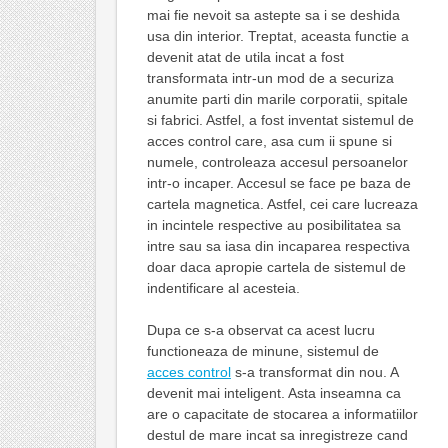
mai fie nevoit sa astepte sa i se deshida
usa din interior. Treptat, aceasta functie a
devenit atat de utila incat a fost
transformata intr-un mod de a securiza
anumite parti din marile corporatii, spitale
si fabrici. Astfel, a fost inventat sistemul de
acces control care, asa cum ii spune si
numele, controleaza accesul persoanelor
intr-o incaper. Accesul se face pe baza de
cartela magnetica. Astfel, cei care lucreaza
in incintele respective au posibilitatea sa
intre sau sa iasa din incaparea respectiva
doar daca apropie cartela de sistemul de
indentificare al acesteia.
Dupa ce s-a observat ca acest lucru
functioneaza de minune, sistemul de
acces control
s-a transformat din nou. A
devenit mai inteligent. Asta inseamna ca
are o capacitate de stocarea a informatiilor
destul de mare incat sa inregistreze cand