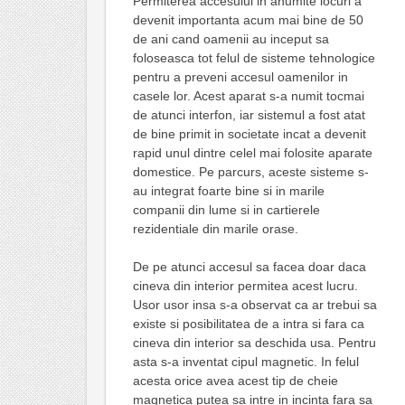
Permiterea accesului in anumite locuri a
devenit importanta acum mai bine de 50
de ani cand oamenii au inceput sa
foloseasca tot felul de sisteme tehnologice
pentru a preveni accesul oamenilor in
casele lor. Acest aparat s-a numit tocmai
de atunci interfon, iar sistemul a fost atat
de bine primit in societate incat a devenit
rapid unul dintre celel mai folosite aparate
domestice. Pe parcurs, aceste sisteme s-
au integrat foarte bine si in marile
companii din lume si in cartierele
rezidentiale din marile orase.
De pe atunci accesul sa facea doar daca
cineva din interior permitea acest lucru.
Usor usor insa s-a observat ca ar trebui sa
existe si posibilitatea de a intra si fara ca
cineva din interior sa deschida usa. Pentru
asta s-a inventat cipul magnetic. In felul
acesta orice avea acest tip de cheie
magnetica putea sa intre in incinta fara sa