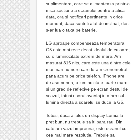
suplimentara, care se alimenteaza printr-o
mica sectiune a ecranului pentru a afisa
data, ora si notificari pertinente in orice
moment, daca sunteti atat de inclinat, desi
s-ar lua o taxa pe baterie.
LG aproape compenseaza temperatura
G5 este mai rece decat idealul de culoare,
cu o luminozitate extrem de mare. Am
masurat 816 nits, care este una dintre cele
mai mari numere care le-am cronometrat
pana acum pe orice telefon. IPhone are,
de asemenea, o luminozitate foarte mare
si un grad de reflexive pe ecran destul de
scazut, totusi usorul avantaj in afara sub
lumina directa a soarelui se duce la G5.
Totusi, daca ai ales un display Lumia la
pret bun, nu trebuie sa iti para rau. Din
cate am vazut impreuna, este ecranul cu
cea mai mare rezolutie. Trebuie sa