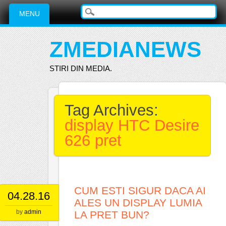
Main menu
Skip
MENU
to
content
ZMEDIANEWS
STIRI DIN MEDIA.
Tag Archives:
display HTC Desire
626 pret
CUM ESTI SIGUR DACA AI
04.28.16
ALES UN DISPLAY LUMIA
by
admin
LA PRET BUN?