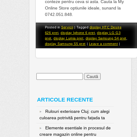
conteze pentru ceva si asta. Cauta la My
Online Store optiunile ideale, sunand la
0742.051.848.
Posted in
Servicii
|
Tagged
display HTC Desire
626 pret
,
display Iphone 6 pret
,
display LG G3
pret
,
display Lumia pret
,
display Samsung S4 pret
,
display Samsung S5 pret
|
Leave a comment
|
Caută
după:
ARTICOLE RECENTE
Rulouri exterioare Cluj: cum alegi
culoarea potrivită pentru fațada ta
Elemente esentiale in procesul de
creare magazin online pentru