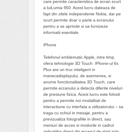
care permite caracteristica de ecran scurt
a luiLumia 950. Acest lucru dateaza de
fapt din zilele independente Nokia, dar pe
scurt permite doar o parte a ecranului
pentru a se aprinde si sa furnizeze
informatii esentiale.
iPhone
Telefonul emblematic Apple, intre timp,
ofera tehnologie 3D Touch. IPhone-ul 6s
Plus are un truc inteligent in
manecadisplayului, de asemenea, si
anume functionalitatea 3D Touch, care
permite ecranului a detecta diferite niveluri
de presiune fizica. Acest lucru este folosit
pentru a permite noi modalitati de
interactiune cu interfata a utilizatorului – sa
traga cu ochiul in mesaje, pentru a
previzualiza fotografiile in direct, sau
meniuri de acces si modurile in cadrul
aplicatiilor direct din ecranul de start prin