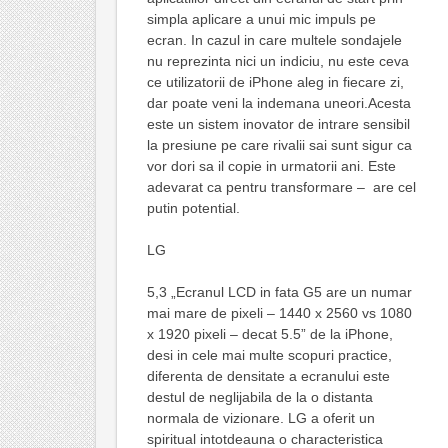
simpla aplicare a unui mic impuls pe
ecran. In cazul in care multele sondajele
nu reprezinta nici un indiciu, nu este ceva
ce utilizatorii de iPhone aleg in fiecare zi,
dar poate veni la indemana uneori.Acesta
este un sistem inovator de intrare sensibil
la presiune pe care rivalii sai sunt sigur ca
vor dori sa il copie in urmatorii ani. Este
adevarat ca pentru transformare – are cel
putin potential.
LG
5,3 „Ecranul LCD in fata G5 are un numar
mai mare de pixeli – 1440 x 2560 vs 1080
x 1920 pixeli – decat 5.5” de la iPhone,
desi in cele mai multe scopuri practice,
diferenta de densitate a ecranului este
destul de neglijabila de la o distanta
normala de vizionare. LG a oferit un
spiritual intotdeauna o characteristica