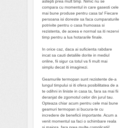
astepti prea mult timp. Nimic nu se
compara cu momentul in care gasesti cele
mai bune produse pentru casa ta! Fiecare
persoana isi doreste sa faca cumparaturile
potrivite pentru o casa frumoasa si
rezistenta, de aceea e normal sa iti rezervi
timp pentru a lua hotararile finale.
In orice caz, daca ai suficienta rabdare
incat sa cauti detaliile dorite in mediul
online, fii sigur ca totul va fi mult mai
simplu decat iti imaginezi.
Geamurile termopan sunt rezistente de-a
lungul timpului si iti ofera posibilitatea de a
te odihni in liniste in casa ta, fara sa mai fii
deranjat de zgomotul celor din jurul tau.
Opteaza chiar acum pentru cele mai bune
geamuri termopan si bucura-te cu
incredere de beneficii importante. Acum a
venit momentul sa faci o schimbare reala
si majora, fara prea multe complicatii!