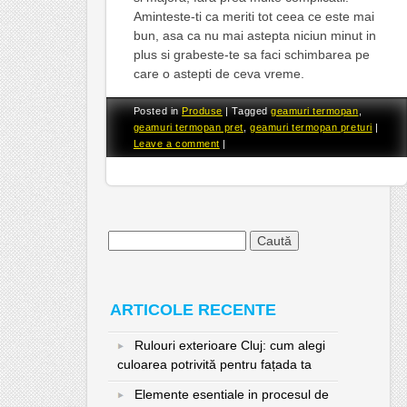
Aminteste-ti ca meriti tot ceea ce este mai
bun, asa ca nu mai astepta niciun minut in
plus si grabeste-te sa faci schimbarea pe
care o astepti de ceva vreme.
Posted in
Produse
|
Tagged
geamuri termopan
,
geamuri termopan pret
,
geamuri termopan preturi
|
Leave a comment
|
Caută
după:
ARTICOLE RECENTE
Rulouri exterioare Cluj: cum alegi
culoarea potrivită pentru fațada ta
Elemente esentiale in procesul de