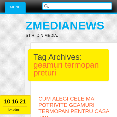
Main menu
Skip
MENU
to
content
ZMEDIANEWS
STIRI DIN MEDIA.
Tag Archives:
geamuri termopan
preturi
CUM ALEGI CELE MAI
10.16.21
POTRIVITE GEAMURI
by
admin
TERMOPAN PENTRU CASA