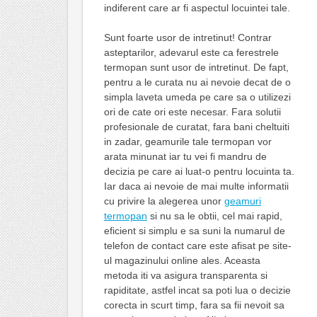
indiferent care ar fi aspectul locuintei tale.
Sunt foarte usor de intretinut! Contrar
asteptarilor, adevarul este ca ferestrele
termopan sunt usor de intretinut. De fapt,
pentru a le curata nu ai nevoie decat de o
simpla laveta umeda pe care sa o utilizezi
ori de cate ori este necesar. Fara solutii
profesionale de curatat, fara bani cheltuiti
in zadar, geamurile tale termopan vor
arata minunat iar tu vei fi mandru de
decizia pe care ai luat-o pentru locuinta ta.
Iar daca ai nevoie de mai multe informatii
cu privire la alegerea unor
geamuri
termopan
si nu sa le obtii, cel mai rapid,
eficient si simplu e sa suni la numarul de
telefon de contact care este afisat pe site-
ul magazinului online ales. Aceasta
metoda iti va asigura transparenta si
rapiditate, astfel incat sa poti lua o decizie
corecta in scurt timp, fara sa fii nevoit sa