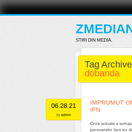
Main menu
Skip
to
content
ZMEDIA
STIRI DIN MEDIA.
Tag Archiv
dobanda
IMPRUMUT ON
06.28.21
IFN
by
admin
Criza actuala a somaju
persoanelor fara loc d