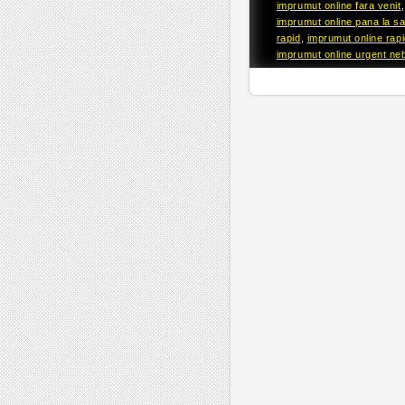
imprumut online fara venit
imprumut online pana la sa
rapid
,
imprumut online rapi
imprumut online urgent ne