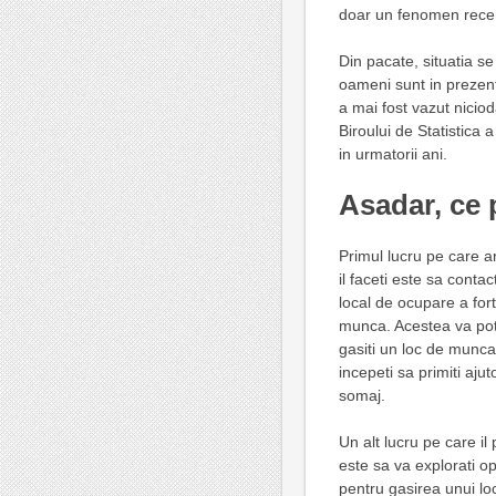
doar un fenomen recent
Din pacate, situatia s
oameni sunt in prezent
a mai fost vazut nicio
Biroului de Statistica 
in urmatorii ani.
Asadar, ce 
Primul lucru pe care ar
il faceti este sa contac
local de ocupare a fort
munca. Acestea va pot
gasiti un loc de munc
incepeti sa primiti ajut
somaj.
Un alt lucru pe care il 
este sa va explorati op
pentru gasirea unui lo