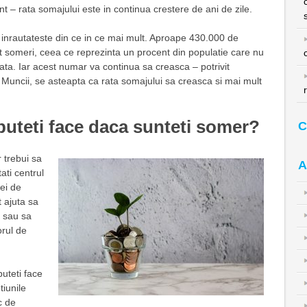
 – rata somajului este in continua crestere de ani de zile.
e inrautateste din ce in ce mai mult. Aproape 430.000 de
 someri, ceea ce reprezinta un procent din populatie care nu
data. Iar acest numar va continua sa creasca – potrivit
a Muncii, se asteapta ca rata somajului sa creasca si mai mult
puteti face daca sunteti somer?
C
 trebui sa
A
tati centrul
ei de
 ajuta sa
a sau sa
orul de
puteti face
tiunile
c de