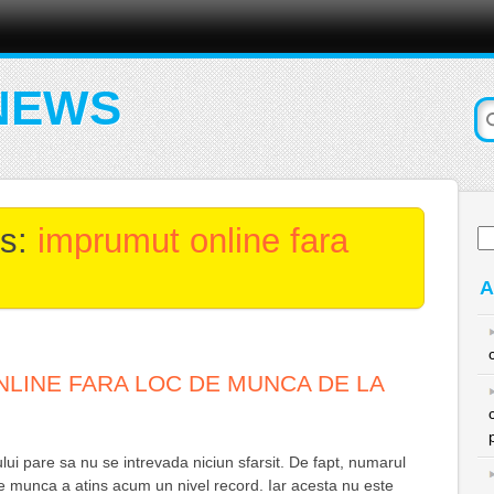
NEWS
es:
imprumut online fara
Ca
du
A
LINE FARA LOC DE MUNCA DE LA
lui pare sa nu se intrevada niciun sfarsit. De fapt, numarul
e munca a atins acum un nivel record. Iar acesta nu este