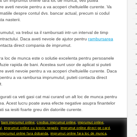
t un imprumut online fara loc de munca, veti putea
e aveti nevoie pentru a va acoperi cheltuielile curente. Va
ormatiile despre contul dvs. bancar actual, precum si codul
a nasterii.
umutul, va trebui sa il rambursati intr-un interval de timp
ontractului. Daca aveti nevoie de ajutor pentru
rambursarea
contacta direct compania de imprumut.
ra loc de munca este o solutie excelenta pentru persoanele
uzie rapida de bani. Acestea sunt usor de aplicat si puteti
e aveti nevoie pentru a va acoperi cheltuielile curente. Daca
 pentru a va rambursa imprumutul, puteti contacta direct
t.
gurati ca veti gasi cat mai curand un alt loc de munca pentru
ea. Acest lucru poate avea efecte negative asupra finantelor
i sa iesiti foarte greu din datoriile curente.
d
bani imprumut online
,
credius imprumut online
,
imprumut online
,
ul
,
imprumut online cu istoric negativ
,
imprumut online direct pe card
,
,
imprumut online fara dobanda
,
imprumut online fara loc de munca
,