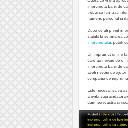
Odata ce vi s-a aproba
imprumuta banii de car
trebui sa furnizati inf
numeric personal si dat
Dupa ce ati primit impr
stabilit la semnarea c
imprumutului
, puteti 
Un imprumut online fa
care au nevoie de o inf
imprumuta banii de car
aveti nevoie de ajutor
compania de imprumu
Este necesar sa va asi
a evita supraindatorar
dumneavoastra si riscat
Posted in
Servicii
|
Tagge
imprumut online cu buletin
imprumut online fara acte