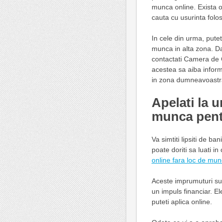
munca online. Exista o
cauta cu usurinta folo
In cele din urma, putet
munca in alta zona. Da
contactati Camera de C
acestea sa aiba inform
in zona dumneavoastr
Apelati la 
munca pentr
Va simtiti lipsiti de b
poate doriti sa luati i
online fara loc de mun
Aceste imprumuturi su
un impuls financiar. E
puteti aplica online.