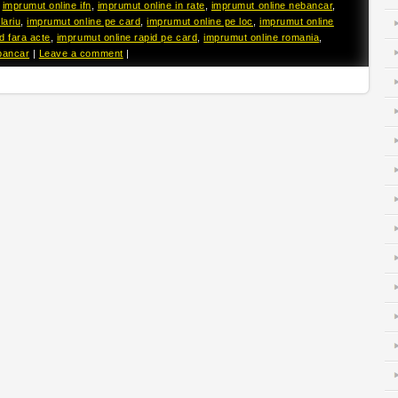
,
imprumut online ifn
,
imprumut online in rate
,
imprumut online nebancar
,
lariu
,
imprumut online pe card
,
imprumut online pe loc
,
imprumut online
d fara acte
,
imprumut online rapid pe card
,
imprumut online romania
,
bancar
|
Leave a comment
|