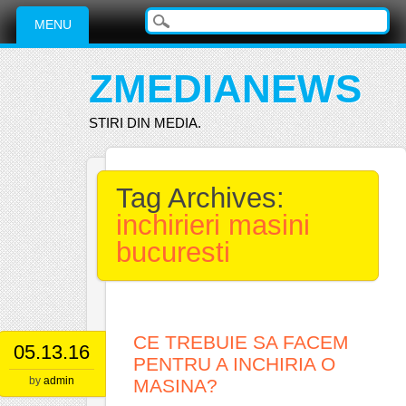
Main menu
Skip
MENU
to
content
ZMEDIANEWS
STIRI DIN MEDIA.
Tag Archives:
inchirieri masini
bucuresti
CE TREBUIE SA FACEM
05.13.16
PENTRU A INCHIRIA O
by
admin
MASINA?