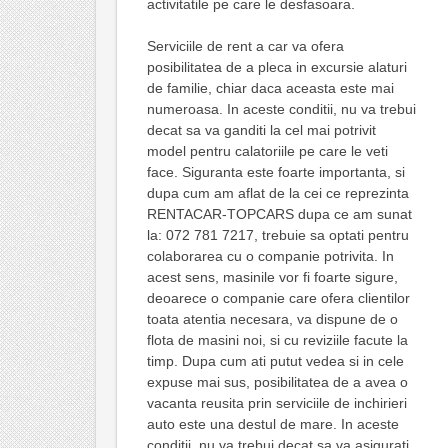
activitatile pe care le desfasoara.
Serviciile de rent a car va ofera
posibilitatea de a pleca in excursie alaturi
de familie, chiar daca aceasta este mai
numeroasa. In aceste conditii, nu va trebui
decat sa va ganditi la cel mai potrivit
model pentru calatoriile pe care le veti
face. Siguranta este foarte importanta, si
dupa cum am aflat de la cei ce reprezinta
RENTACAR-TOPCARS dupa ce am sunat
la: 072 781 7217, trebuie sa optati pentru
colaborarea cu o companie potrivita. In
acest sens, masinile vor fi foarte sigure,
deoarece o companie care ofera clientilor
toata atentia necesara, va dispune de o
flota de masini noi, si cu reviziile facute la
timp. Dupa cum ati putut vedea si in cele
expuse mai sus, posibilitatea de a avea o
vacanta reusita prin serviciile de inchirieri
auto este una destul de mare. In aceste
conditii, nu va trebui decat sa va asigurati