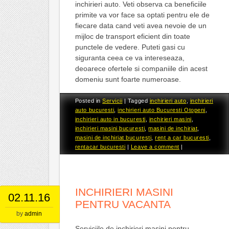
inchirieri auto. Veti observa ca beneficiile
primite va vor face sa optati pentru ele de
fiecare data cand veti avea nevoie de un
mijloc de transport eficient din toate
punctele de vedere. Puteti gasi cu
siguranta ceea ce va intereseaza,
deoarece ofertele si companiile din acest
domeniu sunt foarte numeroase.
Posted in
Servicii
|
Tagged
inchirieri auto
,
inchirieri
auto bucuresti
,
inchirieri auto Bucuresti Otopeni
,
inchirieri auto in bucuresti
,
inchirieri masini
,
inchirieri masini bucuresti
,
masini de inchiriat
,
masini de inchiriat bucuresti
,
rent a car bucuresti
,
rentacar bucuresti
|
Leave a comment
|
INCHIRIERI MASINI
02.11.16
PENTRU VACANTA
by
admin
Serviciile de inchirieri masini pentru