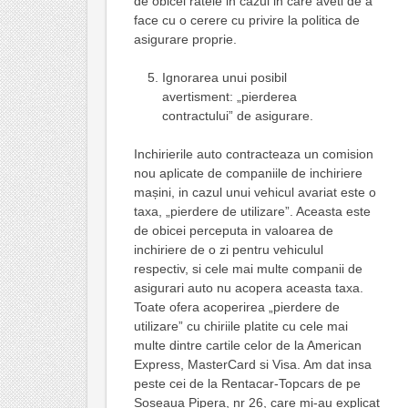
de obicei ratele in cazul in care aveti de a
face cu o cerere cu privire la politica de
asigurare proprie.
Ignorarea unui posibil
avertisment: „pierderea
contractului” de asigurare.
Inchirierile auto contracteaza un comision
nou aplicate de companiile de inchiriere
mașini, in cazul unui vehicul avariat este o
taxa, „pierdere de utilizare”. Aceasta este
de obicei perceputa in valoarea de
inchiriere de o zi pentru vehiculul
respectiv, si cele mai multe companii de
asigurari auto nu acopera aceasta taxa.
Toate ofera acoperirea „pierdere de
utilizare” cu chiriile platite cu cele mai
multe dintre cartile celor de la American
Express, MasterCard si Visa. Am dat insa
peste cei de la Rentacar-Topcars de pe
Soseaua Pipera, nr 26, care mi-au explicat