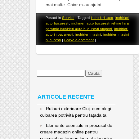
mai multe. Chiar m-au ajutat.
Posted in
Servicii
|
Tagged
inchirieri auto
,
inchirieri
auto bucuresti
,
inchirieri auto bucuresti ieftine fara
garantie inchirieri auto bucuresti otopeni
,
inchirieri
auto in bucuresti
,
inchirieri masini
,
inchirieri masini
bucuresti
|
Leave a comment
|
Caută
după:
ARTICOLE RECENTE
Rulouri exterioare Cluj: cum alegi
culoarea potrivită pentru fațada ta
Elemente esentiale in procesul de
creare magazin online pentru
succesul pe termen lung al afacerilor