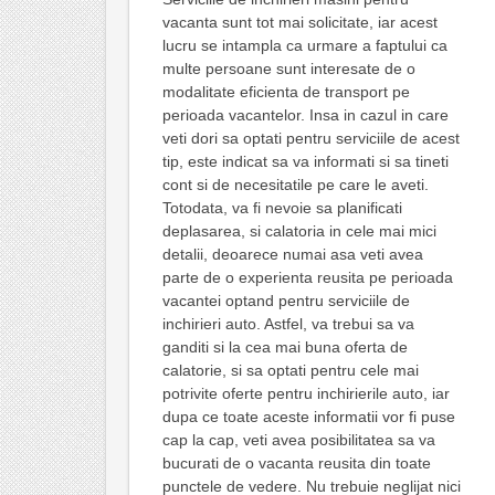
vacanta sunt tot mai solicitate, iar acest
lucru se intampla ca urmare a faptului ca
multe persoane sunt interesate de o
modalitate eficienta de transport pe
perioada vacantelor. Insa in cazul in care
veti dori sa optati pentru serviciile de acest
tip, este indicat sa va informati si sa tineti
cont si de necesitatile pe care le aveti.
Totodata, va fi nevoie sa planificati
deplasarea, si calatoria in cele mai mici
detalii, deoarece numai asa veti avea
parte de o experienta reusita pe perioada
vacantei optand pentru serviciile de
inchirieri auto. Astfel, va trebui sa va
ganditi si la cea mai buna oferta de
calatorie, si sa optati pentru cele mai
potrivite oferte pentru inchirierile auto, iar
dupa ce toate aceste informatii vor fi puse
cap la cap, veti avea posibilitatea sa va
bucurati de o vacanta reusita din toate
punctele de vedere. Nu trebuie neglijat nici