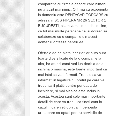
comparatie cu firmele despre care nimeni
nu a auzit mai nimic. O firma cu experienta
in domeniu este RENTACAR-TOPCARS cu
adresa in SOS PIPERA NR 26 SECTOR 1
BUCURESTI, si am vazut in mediul online,
ca tot mai multe persoane ce isi doresc sa
colaboreze cu o companie din acest
domeniu opteaza pentru ea.
Ofertele de pe piata inchirierilor auto sunt
foarte diversificate de la o companie la
alta, iar atunci cand veti lua decizia de a
inchiria o masina, este foarte important ca
mai intai sa va informati. Trebuie sa va
informati in legatura cu pretul pe care va
trebui sa il platiti pentru perioada de
inchiriere, si mai ales ce este inclus in
acesta. Acestea sunt cele mai importante
detalii de care va trebui sa tineti cont in
cazul in care veti dori ca in perioada
urmatoare sa optati pentru serviciile de