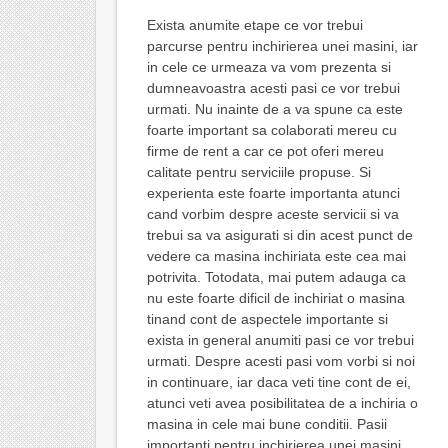
Exista anumite etape ce vor trebui
parcurse pentru inchirierea unei masini, iar
in cele ce urmeaza va vom prezenta si
dumneavoastra acesti pasi ce vor trebui
urmati. Nu inainte de a va spune ca este
foarte important sa colaborati mereu cu
firme de rent a car ce pot oferi mereu
calitate pentru serviciile propuse. Si
experienta este foarte importanta atunci
cand vorbim despre aceste servicii si va
trebui sa va asigurati si din acest punct de
vedere ca masina inchiriata este cea mai
potrivita. Totodata, mai putem adauga ca
nu este foarte dificil de inchiriat o masina
tinand cont de aspectele importante si
exista in general anumiti pasi ce vor trebui
urmati. Despre acesti pasi vom vorbi si noi
in continuare, iar daca veti tine cont de ei,
atunci veti avea posibilitatea de a inchiria o
masina in cele mai bune conditii. Pasii
importanti pentru inchirierea unei masini