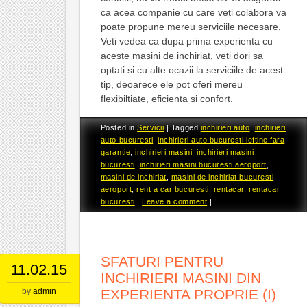
ca acea companie cu care veti colabora va
poate propune mereu serviciile necesare.
Veti vedea ca dupa prima experienta cu
aceste masini de inchiriat, veti dori sa
optati si cu alte ocazii la serviciile de acest
tip, deoarece ele pot oferi mereu
flexibiltiate, eficienta si confort.
Posted in
Servicii
|
Tagged
inchirieri auto
,
inchirieri
auto bucuresti
,
inchirieri auto bucuresti ieftine fara
garantie
,
inchirieri masini
,
inchirieri masini
bucuresti
,
inchirieri masini bucuresti aeroport
,
masini de inchiriat
,
masini de inchiriat bucuresti
aeroport
,
rent a car bucuresti
,
rentacar
,
rentacar
bucuresti
|
Leave a comment
|
SFATURI PENTRU
11.02.15
INCHIRIERI MASINI DIN
by
admin
EXPERIENTA PROPRIE (I)