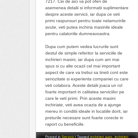
7217. Cei de aici va pot oferi de
asemenea detalii si informatii suplimentare
despre aceste servicii, iar dupa ce veti
primi raspunsuri pentru toate nelamuririle
avute, veti putea inchiria masinile ideale
pentru calatoriile dumneavoastra.
Dupa cum putem vedea lucrurile sunt
destul de simple referitor la serviciile de
inchirieri masini, iar dupa cum am mai
spus si cu alte ocazii cel mai important
aspect de care va trebui sa tineti cont este
seriozitate si experienta companiei cu care
veti colabora. Aceste detalii joaca un rol
foarte important in calitatea serviciilor pe
care le veti primi. Prin aceste masini
inchiriate, veti avea ocazia de a ajunge
mereu in conditii ideale in locatiile dorit, iar
preturile necesare sunt foarte corecte in
raport cu beneficiile.
Posted in
Servicii
|
Tagged
inchirieri auto
,
inchirieri