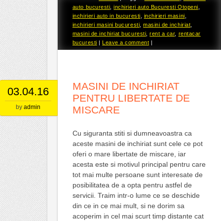
auto bucuresti
,
inchirieri auto Bucuresti Otopeni
,
inchirieri auto in bucuresti
,
inchirieri masini
,
inchirieri masini bucuresti
,
masini de inchiriat
,
masini de inchiriat bucuresti
,
rent a car
,
rentacar
bucuresti
|
Leave a comment
|
MASINI DE INCHIRIAT
03.04.16
PENTRU LIBERTATE DE
by
admin
MISCARE
Cu siguranta stiti si dumneavoastra ca
aceste masini de inchiriat sunt cele ce pot
oferi o mare libertate de miscare, iar
acesta este si motivul principal pentru care
tot mai multe persoane sunt interesate de
posibilitatea de a opta pentru astfel de
servicii. Traim intr-o lume ce se deschide
din ce in ce mai mult, si ne dorim sa
acoperim in cel mai scurt timp distante cat