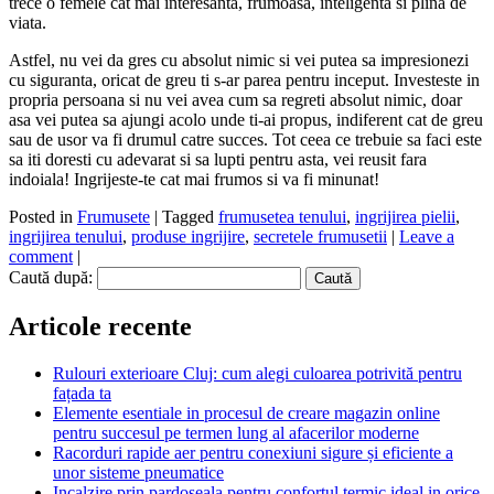
trece o femeie cat mai interesanta, frumoasa, inteligenta si plina de
viata.
Astfel, nu vei da gres cu absolut nimic si vei putea sa impresionezi
cu siguranta, oricat de greu ti s-ar parea pentru inceput. Investeste in
propria persoana si nu vei avea cum sa regreti absolut nimic, doar
asa vei putea sa ajungi acolo unde ti-ai propus, indiferent cat de greu
sau de usor va fi drumul catre succes. Tot ceea ce trebuie sa faci este
sa iti doresti cu adevarat si sa lupti pentru asta, vei reusit fara
indoiala! Ingrijeste-te cat mai frumos si va fi minunat!
Posted in
Frumusete
|
Tagged
frumusetea tenului
,
ingrijirea pielii
,
ingrijirea tenului
,
produse ingrijire
,
secretele frumusetii
|
Leave a
comment
|
Caută după:
Articole recente
Rulouri exterioare Cluj: cum alegi culoarea potrivită pentru
fațada ta
Elemente esentiale in procesul de creare magazin online
pentru succesul pe termen lung al afacerilor moderne
Racorduri rapide aer pentru conexiuni sigure și eficiente a
unor sisteme pneumatice
Incalzire prin pardoseala pentru confortul termic ideal in orice