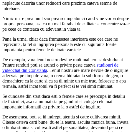
neplacute datorita unor reduceri care prezinta cateva semne de
intrebare.
Nimic nu e prea mult sau prea scump atunci cand vine vorba despre
propria persoana, asa ca nu mai fa rabat de calitate si concentreaza-te
pe ceea ce conteaza cu adevarat in viata ta.
Pana la urma, chiar daca frumusetea interioara este cea care ne
reprezinta, la fel si ingrijirea personala este cu siguranta foarte
importanta pentru femeile de toate varstele.
De exemplu, vara tenul nostru devine mult mai tern si deshidratat.
Printre randuri poti sa arunci o privire peste cateva
studiouri de
videochat din Constanta
. Tenul nostru are mare nevoie de o ingrijire
adecvata pe timp de vara, o crema hidratanta sub forma de gen, o
demachiere ca la carte si ca sa tii minte un mic truc, foloseste o apa
termala, astfel incat totul va fi perfect si te vei simti minunat.
Se cunoaste din start daca esti o femeie care se preocupa in detaliu
de fizicul ei, asa ca nu mai sta pe ganduri si culege cele mai
importante informatii cu privire la o astfel de ingrijire.
De asemenea, poti sa iti indrepti atentia si catre cultivarea mintii.
Citeste cateva carti bune, du-te la teatru, asculta muzica buna, invata
o limba straina si cultiva-ti astfel personalitatea, devenind pe zi ce