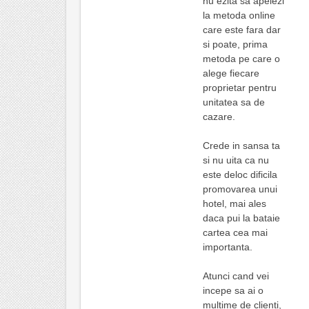
nu ezita sa apelezi
la metoda online
care este fara dar
si poate, prima
metoda pe care o
alege fiecare
proprietar pentru
unitatea sa de
cazare.
Crede in sansa ta
si nu uita ca nu
este deloc dificila
promovarea unui
hotel, mai ales
daca pui la bataie
cartea cea mai
importanta.
Atunci cand vei
incepe sa ai o
multime de clienti,