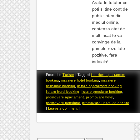
Arata-le tututor ce
poti si tine cont de
publicitatea din
mediul online,
conteaza atat de
mult incat te va
convinge de la
primele rezultate
pozitive, fara
indoiala!
Posted in
Turism
|
Tagged
inscriere apartament
booking
,
inscriere hotel booking
,
inscriere
pensiune booking
,
listare apartament booking
,
listare hotel booking
,
listare pensiune booking
,
promovare apartament
,
promovare hotel
,
promovare pensiune
,
promovare unitati de cazare
|
Leave a comment
|