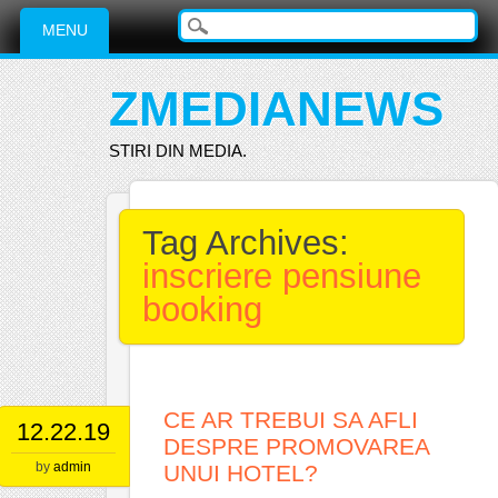
Main menu
Skip
MENU
to
content
ZMEDIANEWS
STIRI DIN MEDIA.
Tag Archives:
inscriere pensiune
booking
CE AR TREBUI SA AFLI
12.22.19
DESPRE PROMOVAREA
by
admin
UNUI HOTEL?