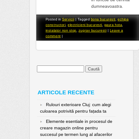
dumneavoastra.
Posted in
Servicii
|
Tagged
bona bucuresti
,
echipa
constructori
,
electricieni bucuresti
,
gaura hota
,
instalator non stop
,
zugrav bucuresti
|
Leave a
comment
|
Caută
după:
ARTICOLE RECENTE
Rulouri exterioare Cluj: cum alegi
culoarea potrivită pentru fațada ta
Elemente esentiale in procesul de
creare magazin online pentru
succesul pe termen lung al afacerilor