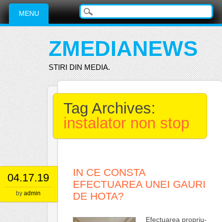
Main menu
Skip
MENU
to
content
ZMEDIANEWS
STIRI DIN MEDIA.
Tag Archives:
instalator non stop
IN CE CONSTA
04.17.19
EFECTUAREA UNEI GAURI
by
admin
DE HOTA?
Efectuarea propriu-