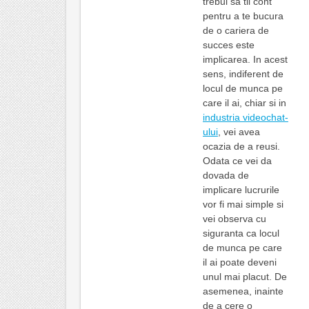
trebui sa tii cont
pentru a te bucura
de o cariera de
succes este
implicarea. In acest
sens, indiferent de
locul de munca pe
care il ai, chiar si in
industria videochat-
ului
, vei avea
ocazia de a reusi.
Odata ce vei da
dovada de
implicare lucrurile
vor fi mai simple si
vei observa cu
siguranta ca locul
de munca pe care
il ai poate deveni
unul mai placut. De
asemenea, inainte
de a cere o