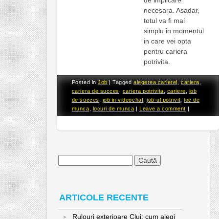
necesara. Asadar,
totul va fi mai
simplu in momentul
in care vei opta
pentru cariera
potrivita.
Posted in
Job
|
Tagged
alegerea carierei
,
cariera
,
cariera de succes
,
cariera potrivita
,
cariere
,
job
de succes
,
job in videochat
,
job-ul potrivit
,
loc de
munca
,
locuri de munca
|
Leave a comment
|
Caută
după:
ARTICOLE RECENTE
Rulouri exterioare Cluj: cum alegi