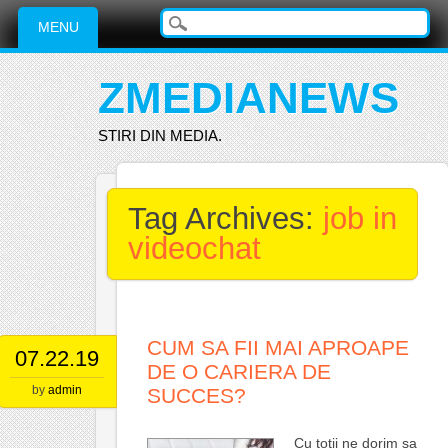
Main menu
Skip
MENU
to
content
ZMEDIANEWS
STIRI DIN MEDIA.
Tag Archives:
job in
videochat
CUM SA FII MAI APROAPE
07.22.19
DE O CARIERA DE
by
admin
SUCCES?
Cu totii ne dorim sa