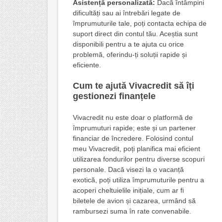
Asistență personalizată:
Dacă întâmpini
dificultăți sau ai întrebări legate de
împrumuturile tale, poți contacta echipa de
suport direct din contul tău. Aceștia sunt
disponibili pentru a te ajuta cu orice
problemă, oferindu-ți soluții rapide și
eficiente.
Cum te ajută Vivacredit să îți
gestionezi finanțele
Vivacredit nu este doar o platformă de
împrumuturi rapide; este și un partener
financiar de încredere. Folosind contul
meu Vivacredit, poți planifica mai eficient
utilizarea fondurilor pentru diverse scopuri
personale. Dacă visezi la o vacanță
exotică, poți utiliza împrumuturile pentru a
acoperi cheltuielile inițiale, cum ar fi
biletele de avion și cazarea, urmând să
rambursezi suma în rate convenabile.