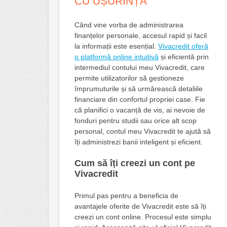
CU UȘURINȚĂ
Când vine vorba de administrarea
finanțelor personale, accesul rapid și facil
la informații este esențial.
Vivacredit oferă
o platformă online intuitivă
și eficientă prin
intermediul contului meu Vivacredit, care
permite utilizatorilor să gestioneze
împrumuturile și să urmărească detaliile
financiare din confortul propriei case. Fie
că planifici o vacanță de vis, ai nevoie de
fonduri pentru studii sau orice alt scop
personal, contul meu Vivacredit te ajută să
îți administrezi banii inteligent și eficient.
Cum să îți creezi un cont pe
Vivacredit
Primul pas pentru a beneficia de
avantajele oferite de Vivacredit este să îți
creezi un cont online. Procesul este simplu