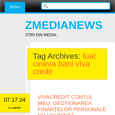
Main menu
Skip
MENU
to
content
ZMEDIANEWS
STIRI DIN MEDIA.
Tag Archives:
luat
cineva bani viva
credit
VIVACREDIT CONTUL
07.17.24
MEU: GESTIONAREA
by
admin
FINANȚELOR PERSONALE