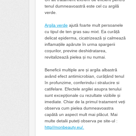
tenul dumneavoastră este cel cu argilă
verde.
Argila verde
ajută foarte mult persoanele
cu tipul de ten gras sau mixt. Ea curăță
delicat epiderma, cicatrizează și calmează
inflamațiile apărute în urma spargerii
coșurilor, previne deshidratarea,
revitalizează pielea și nu numai.
Beneficii multiple are și argila albastră
având efect antimicrobian, curățând tenul
în profunzime, conferindu-i stralucire si
catifelare. Efectele argilei asupra tenului
sunt excepționale cu rezultate vizibile și
imediate. Chiar de la primul tratament veți
observa cum pielea dumneavoastra
capătă un aspect mult mai plăcut. Mai
multe detalii puteți observa pe site-ul :
http//monbeauty.eu/.