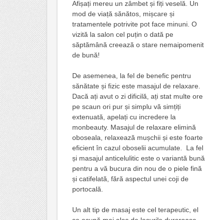
Afișați mereu un zâmbet și fiți veselă. Un
mod de viață sănătos, mișcare și
tratamentele potrivite pot face minuni. O
vizită la salon cel puțin o dată pe
săptămână creează o stare nemaipomenit
de bună!
De asemenea, la fel de benefic pentru
sănătate și fizic este masajul de relaxare.
Dacă ați avut o zi dificilă, ați stat multe ore
pe scaun ori pur și simplu vă simțiți
extenuată, apelați cu incredere la
monbeauty. Masajul de relaxare elimină
oboseala, relaxează mușchii și este foarte
eficient în cazul oboselii acumulate. La fel
și masajul anticelulitic este o variantă bună
pentru a vă bucura din nou de o piele fină
și catifelată, fără aspectul unei coji de
portocală.
Un alt tip de masaj este cel terapeutic, el
se ocupă mai ales de locurile dureroase,