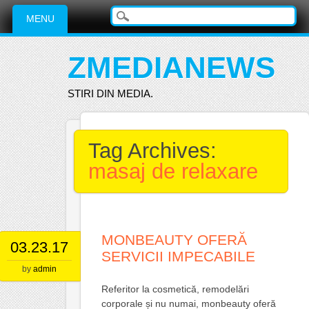
Main menu
Skip
MENU
to
content
ZMEDIANEWS
STIRI DIN MEDIA.
Tag Archives:
masaj de relaxare
MONBEAUTY OFERĂ
03.23.17
SERVICII IMPECABILE
by
admin
Referitor la cosmetică, remodelări
corporale și nu numai, monbeauty oferă