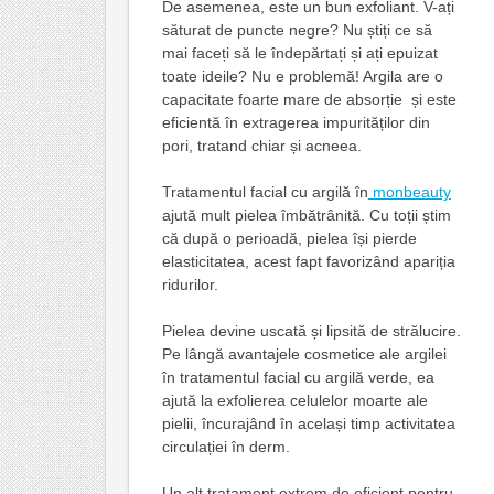
De asemenea, este un bun exfoliant. V-ați
săturat de puncte negre? Nu știți ce să
mai faceți să le îndepărtați și ați epuizat
toate ideile? Nu e problemă! Argila are o
capacitate foarte mare de absorție și este
eficientă în extragerea impurităților din
pori, tratand chiar și acneea.
Tratamentul facial cu argilă în
monbeauty
ajută mult pielea îmbătrânită. Cu toții știm
că după o perioadă, pielea își pierde
elasticitatea, acest fapt favorizând apariția
ridurilor.
Pielea devine uscată și lipsită de strălucire.
Pe lângă avantajele cosmetice ale argilei
în tratamentul facial cu argilă verde, ea
ajută la exfolierea celulelor moarte ale
pielii, încurajând în același timp activitatea
circulației în derm.
Un alt tratament extrem de eficient pentru