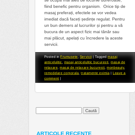
fiind benefic pentru organism. Orice tip de
masaj preferați, efectele se vor vedea
imediat dacă faceți ședințe regulat. Pentru
un bun demers al lucrurilor și pentru a vă
bucura de un aspect fizic mai tânăr sau
mai plăcut, apelați cu încredere la aceste
servicii.
Posted in
Frumusete
,
Servicii
|
Tagged
masaj
anticelulitic
,
masaj anticelulitic bucuresti
,
masaj de
relaxare
,
masaj de relaxare bucuresti
,
monbeauty
,
remodelare corporala
,
tratamente eximia
|
Leave a
comment
|
Caută
după:
ARTICOLE RECENTE