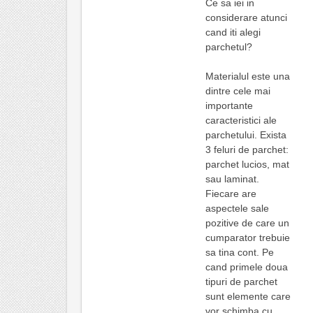
Ce sa iei in
considerare atunci
cand iti alegi
parchetul?
Materialul este una
dintre cele mai
importante
caracteristici ale
parchetului. Exista
3 feluri de parchet:
parchet lucios, mat
sau laminat.
Fiecare are
aspectele sale
pozitive de care un
cumparator trebuie
sa tina cont. Pe
cand primele doua
tipuri de parchet
sunt elemente care
vor schimba cu