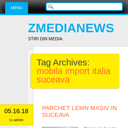
Main menu
Skip
MENU
to
content
ZMEDIANEWS
STIRI DIN MEDIA.
Tag Archives:
mobila import italia
suceava
PARCHET LEMN MASIV IN
05.16.18
SUCEAVA
by
admin