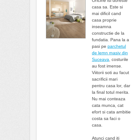
Oricine isi doreste
casa sa. Este si
mai dificil cand
casa proprie
inseamna
constructie de la
fundatia. Pana la a
pasi pe
parchetul
de lemn masiv din
Suceava
, costurile
au fost imense.
Viitorii soti au facut
sacrificii mari
pentru casa lor, dar
la final totul merita.
Nu mai conteaza
cata munca, cat
efort si cata ambitie
costa sa faci o
casa.
Atunci cand iti