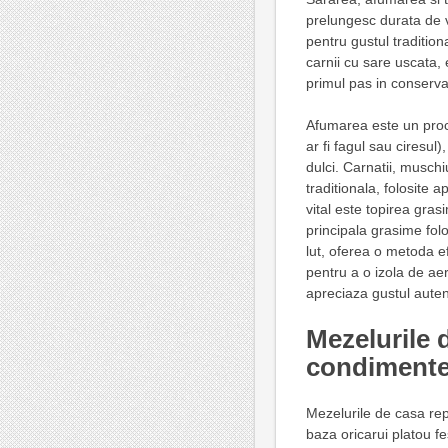
prelungesc durata de vi
pentru gustul traditio
carnii cu sare uscata, 
primul pas in conserva
Afumarea este un proce
ar fi fagul sau ciresu
dulci. Carnatii, musch
traditionala, folosite 
vital este topirea gras
principala grasime folos
lut, oferea o metoda e
pentru a o izola de aer
apreciaza gustul autent
Mezelurile 
condimente
Mezelurile de casa repr
baza oricarui platou fe