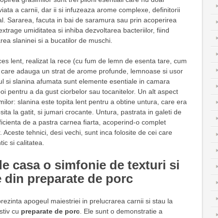
ata a carnii, dar ii si infuzeaza arome complexe, definitorii
nal. Sararea, facuta in bai de saramura sau prin acoperirea
extrage umiditatea si inhiba dezvoltarea bacteriilor, fiind
rea slaninei si a bucatilor de muschi.
s lent, realizat la rece (cu fum de lemn de esenta tare, cum
l), care adauga un strat de arome profunde, lemnoase si usor
iul si slanina afumata sunt elemente esentiale in camara
apoi pentru a da gust ciorbelor sau tocanitelor. Un alt aspect
imilor: slanina este topita lent pentru a obtine untura, care era
ita la gatit, si jumari crocante. Untura, pastrata in galeti de
ficienta de a pastra carnea fiarta, acoperind-o complet
. Aceste tehnici, desi vechi, sunt inca folosite de cei care
ic si calitatea.
de casa o simfonie de texturi si
 din preparate de porc
ezinta apogeul maiestriei in prelucrarea carnii si stau la
stiv cu
preparate de porc
. Ele sunt o demonstratie a