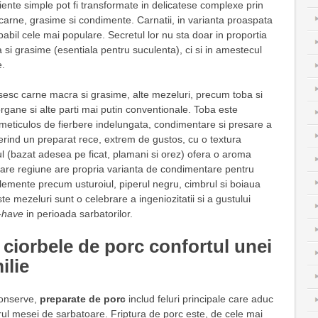
iente simple pot fi transformate in delicatese complexe prin
e carne, grasime si condimente. Carnatii, in varianta proaspata
abil cele mai populare. Secretul lor nu sta doar in proportia
 si grasime (esentiala pentru suculenta), ci si in amestecul
e.
losesc carne macra si grasime, alte mezeluri, precum toba si
organe si alte parti mai putin conventionale. Toba este
 meticulos de fierbere indelungata, condimentare si presare a
 oferind un preparat rece, extrem de gustos, cu o textura
l (bazat adesea pe ficat, plamani si orez) ofera o aroma
care regiune are propria varianta de condimentare pentru
lemente precum usturoiul, piperul negru, cimbrul si boiaua
e mezeluri sunt o celebrare a ingeniozitatii si a gustului
-have
in perioada sarbatorilor.
i ciorbele de porc confortul unei
ilie
conserve,
preparate de porc
includ feluri principale care aduc
urul mesei de sarbatoare. Friptura de porc este, de cele mai