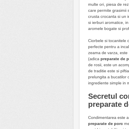
multe ori, piesa de rez
care permite grasimii 
crusta crocanta si un in
si ierburi aromatice, i
aromele bogate si pro
Ciorbele si tocanitele 
perfecte pentru a incalz
zeama de varza, este u
(adica
preparate de 
de rosii, este un acom
de traditie este si pif
prelungita a bucatilor
ingrediente simple in 
Secretul con
preparate d
Condimentarea este ar
preparate de porc
mem