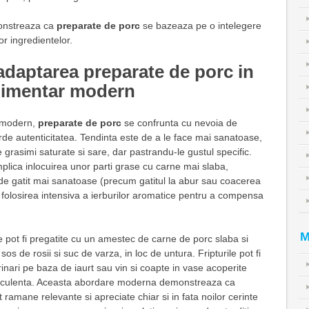
onstreaza ca
preparate de porc
se bazeaza pe o intelegere
or ingredientelor.
 adaptarea preparate de porc in
alimentar modern
r modern,
preparate de porc
se confrunta cu nevoia de
erde autenticitatea. Tendinta este de a le face mai sanatoase,
 grasimi saturate si sare, dar pastrandu-le gustul specific.
plica inlocuirea unor parti grase cu carne mai slaba,
i de gatit mai sanatoase (precum gatitul la abur sau coacerea
i folosirea intensiva a ierburilor aromatice pentru a compensa
M
pot fi pregatite cu un amestec de carne de porc slaba si
 sos de rosii si suc de varza, in loc de untura. Fripturile pot fi
inari pe baza de iaurt sau vin si coapte in vase acoperite
suculenta. Aceasta abordare moderna demonstreaza ca
 ramane relevante si apreciate chiar si in fata noilor cerinte