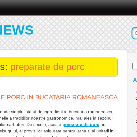
NEWS
es:
preparate de porc
Ca
du
A
E PORC IN BUCATARIA ROMANEASCA
ende simplul statut de ingredient in bucataria romaneasca;
elie a traditiilor noastre gastronomice, mai ales in sezonul
ilor sarbatori. De secole, aceste
preparate de porc
au
sugului, al proviziilor asigurate pentru iarna si al unitatii in