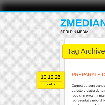
Main menu
Skip
to
content
ZMEDIA
STIRI DIN MEDIA.
Tag Archiv
PREPARATE D
10.13.25
by
admin
Carnea de porc transc
ea este o piatra de tem
rece si in preajma mar
reprezentat simbolul bel