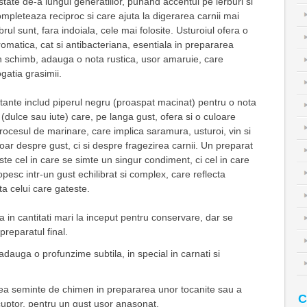
testate de-a lungul generatiilor, punand accentul pe ierburi si
pleteaza reciproc si care ajuta la digerarea carnii mai
brul sunt, fara indoiala, cele mai folosite. Usturoiul ofera o
romatica, cat si antibacteriana, esentiala in prepararea
in schimb, adauga o nota rustica, usor amaruie, care
gatia grasimii.
ante includ piperul negru (proaspat macinat) pentru o nota
 (dulce sau iute) care, pe langa gust, ofera si o culoare
Procesul de marinare, care implica saramura, usturoi, vin si
ar despre gust, ci si despre fragezirea carnii. Un preparat
te cel in care se simte un singur condiment, ci cel in care
pesc intr-un gust echilibrat si complex, care reflecta
ta celui care gateste.
a in cantitati mari la inceput pentru conservare, dar se
preparatul final.
dauga o profunzime subtila, in special in carnati si
ea seminte de chimen in prepararea unor tocanite sau a
C
 cuptor, pentru un gust usor anasonat.