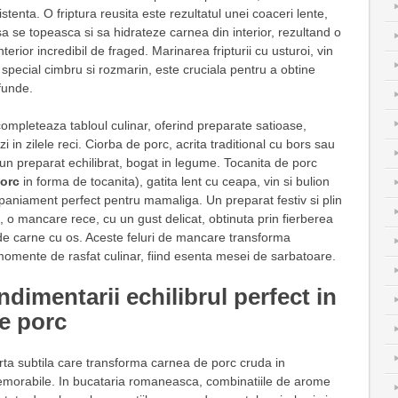
istenta. O friptura reusita este rezultatul unei coaceri lente,
sa se topeasca si sa hidrateze carnea din interior, rezultand o
terior incredibil de fraged. Marinarea fripturii cu usturoi, vin
n special cimbru si rozmarin, este cruciala pentru a obtine
funde.
completeaza tabloul culinar, oferind preparate satioase,
i in zilele reci. Ciorba de porc, acrita traditional cu bors sau
n preparat echilibrat, bogat in legume. Tocanita de porc
porc
in forma de tocanita), gatita lent cu ceapa, vin si bulion
paniament perfect pentru mamaliga. Un preparat festiv si plin
tia, o mancare rece, cu un gust delicat, obtinuta prin fierberea
 de carne cu os. Aceste feluri de mancare transforma
momente de rasfat culinar, fiind esenta mesei de sarbatoare.
dimentarii echilibrul perfect in
e porc
ta subtila care transforma carnea de porc cruda in
orabile. In bucataria romaneasca, combinatiile de arome