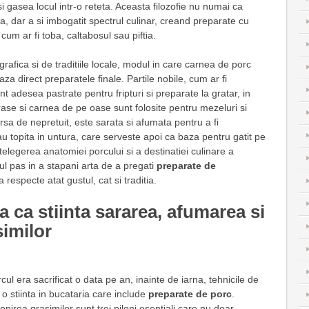
si gasea locul intr-o reteta. Aceasta filozofie nu numai ca
a, dar a si imbogatit spectrul culinar, creand preparate cu
 cum ar fi toba, caltabosul sau piftia.
rafica si de traditiile locale, modul in care carnea de porc
aza direct preparatele finale. Partile nobile, cum ar fi
unt adesea pastrate pentru fripturi si preparate la gratar, in
rase si carnea de pe oase sunt folosite pentru mezeluri si
rsa de nepretuit, este sarata si afumata pentru a fi
 topita in untura, care serveste apoi ca baza pentru gatit pe
ntelegerea anatomiei porcului si a destinatiei culinare a
mul pas in a stapani arta de a pregati
preparate de
 respecte atat gustul, cat si traditia.
 ca stiinta sararea, afumarea si
similor
rcul era sacrificat o data pe an, inainte de iarna, tehnicile de
o stiinta in bucataria care include
preparate de porc
.
pirea grasimilor sunt trei piloni esentiali care nu doar