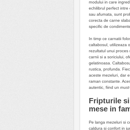
modului in care ingred
echilibrul perfect intr
sau afumata, sunt prob
corecta de carne slaba
specific de condiment
In timp ce carnatii fo
caltabosul, utilizeaza 
rezultatul unui proces
carnii si a soriciului,
gelatinoasa. Caltabosu
rustica, profunda. Fie
aceste mezeluri, dar e
raman constante. Acest
autentic, fiind un
must
Fripturile s
mese in fam
Pe langa mezeluri si 
caldura si confort in j