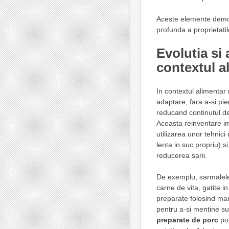
Aceste elemente dem
profunda a proprietatil
Evolutia si
contextul 
In contextul alimenta
adaptare, fara a-si pi
reducand continutul de
Aceasta reinventare im
utilizarea unor tehnic
lenta in suc propriu) s
reducerea sarii.
De exemplu, sarmalele 
carne de vita, gatite in
preparate folosind mar
pentru a-si mentine 
preparate de porc
pot