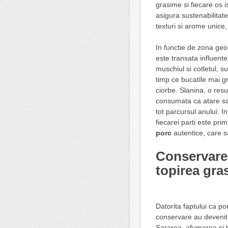
grasime si fiecare os i
asigura sustenabilitate
texturi si arome unice,
In functie de zona geog
este transata influente
muschiul si cotletul, s
timp ce bucatile mai g
ciorbe. Slanina, o resu
consumata ca atare sau
tot parcursul anului. I
fiecarei parti este pri
porc
autentice, care sa
Conservarea
topirea gra
Datorita faptului ca po
conservare au devenit 
Sararea, afumarea si to