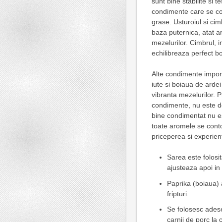
sunt bine stabilite si 
condimente care se com
grase. Usturoiul si cim
baza puternica, atat a
mezelurilor. Cimbrul, 
echilibreaza perfect bo
Alte condimente import
iute si boiaua de ardei
vibranta mezelurilor. 
condimente, nu este do
bine condimentat nu es
toate aromele se conto
priceperea si experien
Sarea este folosit
ajusteaza apoi in 
Paprika (boiaua) a
fripturi.
Se folosesc ades
carnii de porc la