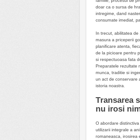
familie, procesul de pr
doar ca o sursa de hran
intregime, dand naster
consumate imediat, pan
In trecut, abilitatea d
masura a priceperii go
planificare atenta, fie
de la picioare pentru p
si respectuoasa fata d
Preparatele rezultate 
munca, traditie si inge
un act de conservare a
istoria noastra.
Transarea si
nu irosi ni
O abordare distinctiva
utilizarii integrale a a
romaneasca, irosirea e