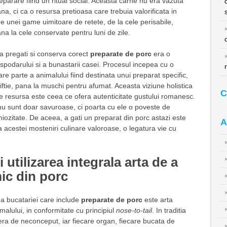
eparare fiind un ritual social. Aceasta carne nu era vazuta
a, ci ca o resursa pretioasa care trebuia valorificata in
e unei game uimitoare de retete, de la cele perisabile,
a la cele conservate pentru luni de zile.
e a pregati si conserva corect
preparate de porc
era o
spodarului si a bunastarii casei. Procesul incepea cu o
care parte a animalului fiind destinata unui preparat specific,
iftie, pana la muschi pentru afumat. Aceasta viziune holistica
C
e resursa este ceea ce ofera autenticitate gustului romanesc.
nu sunt doar savuroase, ci poarta cu ele o poveste de
niozitate. De aceea, a gati un preparat din porc astazi este
A
 acestei mosteniri culinare valoroase, o legatura vie cu
 utilizarea integrala arta de a
mic din porc
 a bucatariei care include
preparate de porc
este arta
nimalului, in conformitate cu principiul
nose-to-tail
. In traditia
ra de neconceput, iar fiecare organ, fiecare bucata de