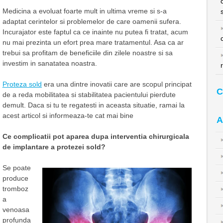
Medicina a evoluat foarte mult in ultima vreme si s-a
adaptat cerintelor si problemelor de care oamenii sufera.
Incurajator este faptul ca ce inainte nu putea fi tratat, acum
nu mai prezinta un efort prea mare tratamentul. Asa ca ar
trebui sa profitam de beneficiile din zilele noastre si sa
investim in sanatatea noastra.
Proteza sold
era una dintre inovatii care are scopul principat
C
de a reda mobilitatea si stabilitatea pacientului pierdute
demult. Daca si tu te regatesti in aceasta situatie, ramai la
acest articol si informeaza-te cat mai bine
A
Ce complicatii pot aparea dupa interventia chirurgicala
de implantare a protezei sold?
Se poate
produce
tromboz
a
venoasa
profunda