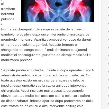
si
trombem
bolismul
pulmona
r.
Formarea cheagurilor de sange in venele de la nivelul
gambelor e posibila dupa orice interventie chirurgicala pe
membrele inferioare. Aparitia trombozei venoase da dureri
si marirea de volum a gambei. Aceasta formare a
cheagurilor de sange poate fi mult diminuata cu ajutorul
medicatiei anticoagulante, purtarea de ciorapi medicinali si
mobilizarea precoce.
Se poate produce o infectie. Inainte si dupa operatie iti vor fi
administrate antibiotice pentru a reduce riscul infectiei. Cu
toate acestea exista un mic risc de a aparea o infectie
imediat dupa operatie sau la cativa ani dupa interventia
chirurgicala. Acest risc este mai crescut la persoanele
obeze, care au multe boli asociate sau la cele care sufera
de diabet zaharat. Infectia aparuta dupa protezarea soldului
este tratata de obicei cu o alta interventie chirurgicala