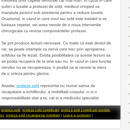
folosirea unor capete femurale cat mai mari. In cazul in care
suferi o luxatie a protezei de sold, medicul ortoped va
manipula piciorul sub anestezie pentru a reduce luxatia.
Ocazional, in cazul in care noul tau sold este instabil si se
luxeaza repetat, vei avea nevoie de o noua interventie
chirurgicala cu revizia componentelor protezei.
Se pot produce leziuni nervoase. Cu toate ca este destul de
rar, se poate intampla ca nervii care trec prin apropierea
soldului sa fie lezati. Exista posibilitatea ca aceste leziuni sa
se poata recupera de la sine sau nu. In cazul in care functia
nervilor nu se recupereaza, e posibil sa ai nevoie la mers
de o orteza pentru glezna.
Asadar,
proteza sold
reprezinta nu numai sansa de
recapatare a echilibrului, a mobilitatii corpului, ci si o
responsabilitate atat a ta, cat si a medicului specialist.
d
proteza sold
,
proteza sold complicatii
,
proteza sold complicatii posibile
,
ist
,
proteza sold recapatarea mobilitatii
|
Leave a comment
|