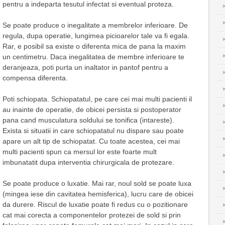
pentru a indeparta tesutul infectat si eventual proteza.
Se poate produce o inegalitate a membrelor inferioare. De
regula, dupa operatie, lungimea picioarelor tale va fi egala.
Rar, e posibil sa existe o diferenta mica de pana la maxim
un centimetru. Daca inegalitatea de membre inferioare te
deranjeaza, poti purta un inaltator in pantof pentru a
compensa diferenta.
Poti schiopata. Schiopatatul, pe care cei mai multi pacienti il
au inainte de operatie, de obicei persista si postoperator
pana cand musculatura soldului se tonifica (intareste).
Exista si situatii in care schiopatatul nu dispare sau poate
apare un alt tip de schiopatat. Cu toate acestea, cei mai
multi pacienti spun ca mersul lor este foarte mult
imbunatatit dupa interventia chirurgicala de protezare.
Se poate produce o luxatie. Mai rar, noul sold se poate luxa
(mingea iese din cavitatea hemisferica), lucru care de obicei
da durere. Riscul de luxatie poate fi redus cu o pozitionare
cat mai corecta a componentelor protezei de sold si prin