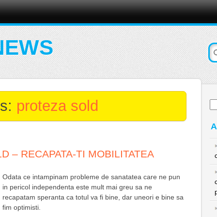
NEWS
es:
proteza sold
Ca
du
A
D – RECAPATA-TI MOBILITATEA
Odata ce intampinam probleme de sanatatea care ne pun
in pericol independenta este mult mai greu sa ne
recapatam speranta ca totul va fi bine, dar uneori e bine sa
fim optimisti.