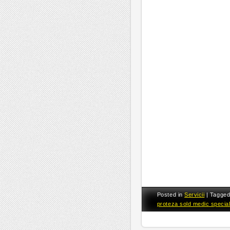
Posted in
Servicii
|
Tagge
proteza sold medic special