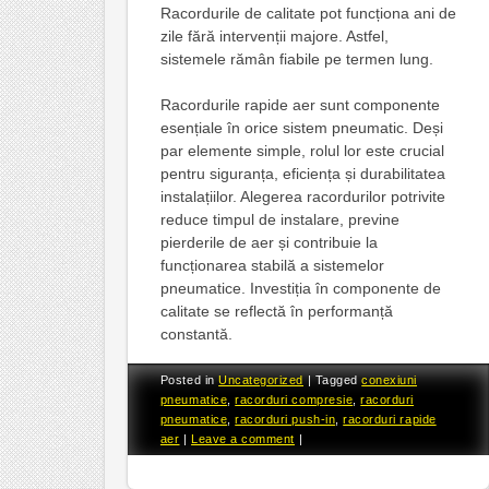
Racordurile de calitate pot funcționa ani de
zile fără intervenții majore. Astfel,
sistemele rămân fiabile pe termen lung.
Racordurile rapide aer sunt componente
esențiale în orice sistem pneumatic. Deși
par elemente simple, rolul lor este crucial
pentru siguranța, eficiența și durabilitatea
instalațiilor. Alegerea racordurilor potrivite
reduce timpul de instalare, previne
pierderile de aer și contribuie la
funcționarea stabilă a sistemelor
pneumatice. Investiția în componente de
calitate se reflectă în performanță
constantă.
Posted in
Uncategorized
|
Tagged
conexiuni
pneumatice
,
racorduri compresie
,
racorduri
pneumatice
,
racorduri push-in
,
racorduri rapide
aer
|
Leave a comment
|