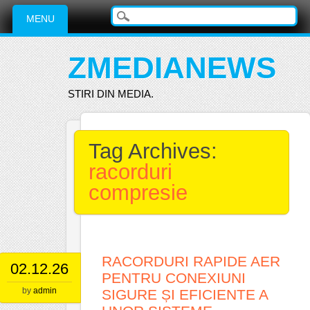
Main menu
Skip
MENU
to
content
ZMEDIANEWS
STIRI DIN MEDIA.
Tag Archives:
racorduri
compresie
RACORDURI RAPIDE AER
02.12.26
PENTRU CONEXIUNI
by
admin
SIGURE ȘI EFICIENTE A