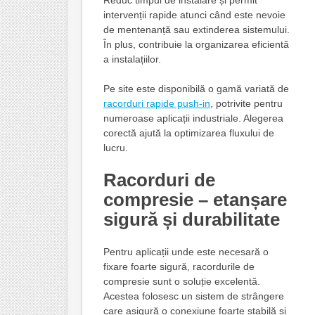
Reduc timpul de instalare și permit
intervenții rapide atunci când este nevoie
de mentenanță sau extinderea sistemului.
În plus, contribuie la organizarea eficientă
a instalațiilor.
Pe site este disponibilă o gamă variată de
racorduri rapide push-in
, potrivite pentru
numeroase aplicații industriale. Alegerea
corectă ajută la optimizarea fluxului de
lucru.
Racorduri de
compresie – etanșare
sigură și durabilitate
Pentru aplicații unde este necesară o
fixare foarte sigură, racordurile de
compresie sunt o soluție excelentă.
Acestea folosesc un sistem de strângere
care asigură o conexiune foarte stabilă și