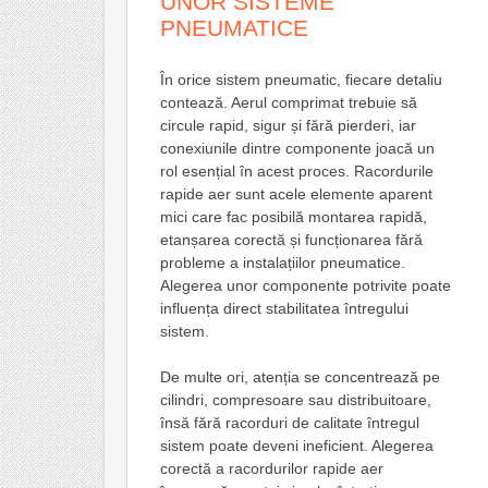
UNOR SISTEME
PNEUMATICE
În orice sistem pneumatic, fiecare detaliu
contează. Aerul comprimat trebuie să
circule rapid, sigur și fără pierderi, iar
conexiunile dintre componente joacă un
rol esențial în acest proces. Racordurile
rapide aer sunt acele elemente aparent
mici care fac posibilă montarea rapidă,
etanșarea corectă și funcționarea fără
probleme a instalațiilor pneumatice.
Alegerea unor componente potrivite poate
influența direct stabilitatea întregului
sistem.
De multe ori, atenția se concentrează pe
cilindri, compresoare sau distribuitoare,
însă fără racorduri de calitate întregul
sistem poate deveni ineficient. Alegerea
corectă a racordurilor rapide aer