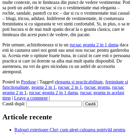
multe contexte, nu te limiteaza din punct de vedere vestimentar. Poti
sa porti un astfel de rucsac si cu o vestimentatie mai eleganta –
rochie, sandale, pantofi cu toc – dar si cu o vestimentatie mai casual
– blugi, tricou, adidasi. Indiferent de vestimentatie, iti contureaza
feminitatea si cu siguranta te vei simti confortabil. Si, in plus, o sa te
poti bucura si de mai mult spatiu decat la o geanta clasica, care te
limiteaza din acest punct de vedere, din pacate.
Prin urmare, achizitioneaza si tu un
rucsac geanta 2 in 1 dama
daca
esti in cautarea unei noi genti sau unui nou rucsac pentru garderoba
ta. Acesta este o optiune foarte buna, in cazul in care esti o persoana
practica si care isi doreste sa aiba mai mult spatiu disponibil. De
asemenea, nu vei da gres niciodata cu un astfel de accesoriu
atemporal.
Posted in
Produse
|
Tagged
eleganta si practicabilitate
,
feminitate si
functionalitate
,
geanta 2 in 1
,
rucsac 2 in 1
,
rucsac geanta
,
rucsac
geanta 2 in 1
,
rucsac geanta 2 in 1 dama
,
rucsac geanta in acelasi
timp
|
Leave a comment
|
Caută după:
Articole recente
Rulouri exterioare Cluj: cum alegi culoarea potrivită pentru