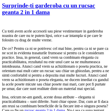
Surprinde-ti garderoba cu un rucsac
geanta 2 in 1 dama
Cu totii avem acele accesorii sau piese vestimentare in garderoba
noastra de care nu te putem lipsi, orice s-ar intampla si pe care le
folosim cu drag de multe vreme.
De ce? Pentru ca ni se potrivesc cel mai bine, pentru ca ni se pare ca
ne scot in evidenta trasaturile frumoase si pentru ca le consideram
practice. Insa, in general, cand vrem sa combinam eleganta cu
practicabilitatea, rezultatul nu este unul care sa ne multumeasca
intotdeauna. Atunci cand vrem sa achizitionam o poseta practica, ne
orientam mai mult catre un rucsac sau chiar un ghiozdan, pentru a ne
simti confortabil si pentru a depozita mai multe lucruri. Atunci cand
vrem sa achizitionam o poseta eleganta, ne ducem imediat cu gandul
la acele posete micute sau chiar posete mai mari, care pot fi purtate
pe umar, dar care sunt realitate dintr-un material mai special.
Insa, oricum ne-am gandi, aceste doua atribute – eleganta si
practicabilitatea – sunt diferite. Sunt chiar opuse. Dar, cum ar fi daca
am reusi sa combinam beneficiile de la fiecare intr-o singura poseta?
Care sa fie un
rucsac geanta 2 in 1 dama
. Nu-i asa ca suna tentant