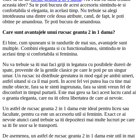
aceasta idee? Sa te poti bucura de acest accesoriu simtindu-te si
confortabila si eleganta, in acelasi timp. Nu trebuie sa alegi
intotdeauna una dintre cele doua atribute, cand, de fapt, le poti
obtine pe amandoua. Te poti bucura de amandoua.
Care sunt avantajele unui rucsac geanta 2 in 1 dama?
Ei bine, cum spuneam si in randurile de mai sus, avantajele sunt
multiple. Combini eleganta si cu functionalitatea, simtindu-te in
acelasi timp si confortabila si feminina.
Nu va trebuie sa iti mai faci griji in legatura cu posibilele dureri de
spate, provenite de la gentile clasice pe care le poti pe un singur
umar. Un rucsac isi distribuie greutatea in mod egal pe ambii umeri,
astfel uitand si ca il mai porti. In acest fel vei putea lua cu tine mai
multe obiecte, fara sa te simti ingreunata, fara sa simti vreun fel de
disconfort in timpul purtarii. Este mai greu sa faci acest lucru cand ai
o geanta eleganta, care nu iti ofera libertatea de care ai nevoie.
Un astfel de rucsac geanta 2 in 1 dama este ideal pentru liceu sau
facultate, pentru ca este un accesoriu util si feminin. Exact ce ai
nevoie atunci cand trebuie sa iti depozitezi mai multe lucruri pe care
sa iti fie usor sa le transporti.
De asemenea, un astfel de rucsac geanta 2 in 1 dama este util in mai