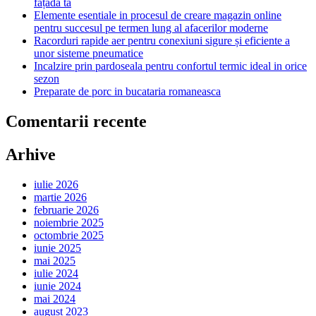
fațada ta
Elemente esentiale in procesul de creare magazin online
pentru succesul pe termen lung al afacerilor moderne
Racorduri rapide aer pentru conexiuni sigure și eficiente a
unor sisteme pneumatice
Incalzire prin pardoseala pentru confortul termic ideal in orice
sezon
Preparate de porc in bucataria romaneasca
Comentarii recente
Arhive
iulie 2026
martie 2026
februarie 2026
noiembrie 2025
octombrie 2025
iunie 2025
mai 2025
iulie 2024
iunie 2024
mai 2024
august 2023