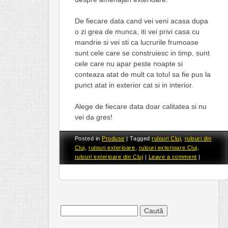
De fiecare data cand vei veni acasa dupa
o zi grea de munca, iti vei privi casa cu
mandrie si vei sti ca lucrurile frumoase
sunt cele care se construiesc in timp, sunt
cele care nu apar peste noapte si
conteaza atat de mult ca totul sa fie pus la
punct atat in exterior cat si in interior.
Alege de fiecare data doar calitatea si nu
vei da gres!
Posted in
Produse
|
Tagged
rulouri Cluj
,
rulouri din
Cluj
,
rulouri exterioare
,
rulouri exterioare Cluj
,
rulouri exterioare din Cluj
|
Leave a comment
|
Caută
după: