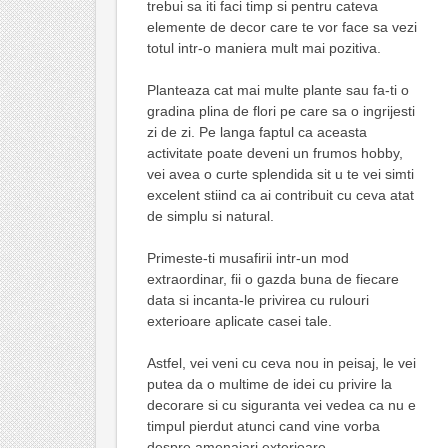
trebui sa iti faci timp si pentru cateva
elemente de decor care te vor face sa vezi
totul intr-o maniera mult mai pozitiva.
Planteaza cat mai multe plante sau fa-ti o
gradina plina de flori pe care sa o ingrijesti
zi de zi. Pe langa faptul ca aceasta
activitate poate deveni un frumos hobby,
vei avea o curte splendida sit u te vei simti
excelent stiind ca ai contribuit cu ceva atat
de simplu si natural.
Primeste-ti musafirii intr-un mod
extraordinar, fii o gazda buna de fiecare
data si incanta-le privirea cu rulouri
exterioare aplicate casei tale.
Astfel, vei veni cu ceva nou in peisaj, le vei
putea da o multime de idei cu privire la
decorare si cu siguranta vei vedea ca nu e
timpul pierdut atunci cand vine vorba
despre amenajari exterioare.