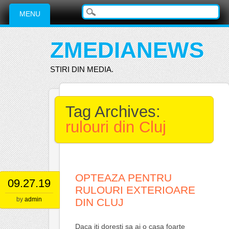
Main menu
Skip
MENU
to
content
ZMEDIANEWS
STIRI DIN MEDIA.
Tag Archives:
rulouri din Cluj
OPTEAZA PENTRU
09.27.19
RULOURI EXTERIOARE
by
admin
DIN CLUJ
Daca iti doresti sa ai o casa foarte