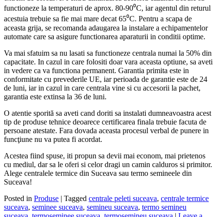
functioneze la temperaturi de aprox. 80-90⁰C, iar agentul din returul
acestuia trebuie sa fie mai mare decat 65⁰C. Pentru a scapa de
aceasta grija, se recomanda adaugarea la instalare a echipamentelor
automate care sa asigure functionarea aparaturii in conditii optime.
Va mai sfatuim sa nu lasati sa functioneze centrala numai la 50% din
capacitate. In cazul in care folositi doar vara aceasta optiune, sa aveti
in vedere ca va functiona permanent. Garantia primita este in
conformitate cu prevederile UE, iar perioada de garantie este de 24
de luni, iar in cazul in care centrala vine si cu accesorii la pachet,
garantia este extinsa la 36 de luni.
O atentie sporită sa aveti cand doriti sa instalati dumneavoastra acest
tip de produse tehnice deoarece certificarea finala trebuie facuta de
persoane atestate. Fara dovada aceasta procesul verbal de punere in
funcţiune nu va putea fi acordat.
Acestea fiind spuse, iti propun sa devii mai econom, mai prietenos
cu mediul, dar sa le oferi si celor dragi un camin calduros si primitor.
Alege centralele termice din Suceava sau termo semineele din
Suceava!
Posted in
Produse
|
Tagged
centrale peleti suceava
,
centrale termice
suceava
,
seminee suceava
,
semineu suceava
,
termo semineu
suceava
,
termoseminee suceava
,
termosemineu suceava
|
Leave a