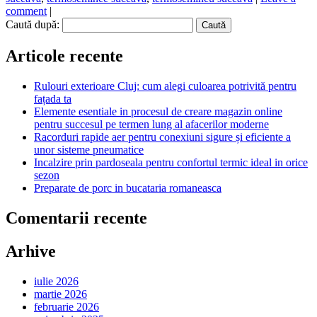
comment
|
Caută după:
Articole recente
Rulouri exterioare Cluj: cum alegi culoarea potrivită pentru
fațada ta
Elemente esentiale in procesul de creare magazin online
pentru succesul pe termen lung al afacerilor moderne
Racorduri rapide aer pentru conexiuni sigure și eficiente a
unor sisteme pneumatice
Incalzire prin pardoseala pentru confortul termic ideal in orice
sezon
Preparate de porc in bucataria romaneasca
Comentarii recente
Arhive
iulie 2026
martie 2026
februarie 2026