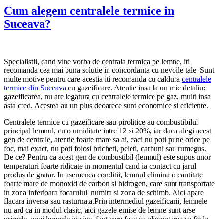
Cum alegem centralele termice in
Suceava?
Specialistii, cand vine vorba de centrala termica pe lemne, iti
recomanda cea mai buna solutie in concordanta cu nevoile tale. Sunt
multe motive pentru care acestia iti recomanda cu caldura
centralele
termice din Suceava
cu gazeificare. Atentie insa la un mic detaliu:
gazeificarea, nu are legatura cu centralele termice pe gaz, multi insa
asta cred. Acestea au un plus deoarece sunt economice si eficiente.
Centralele termice cu gazeificare sau pirolitice au combustibilul
principal lemnul, cu o umiditate intre 12 si 20%, iar daca alegi acest
gen de centrale, atentie foarte mare sa ai, caci nu poti pune orice pe
foc, mai exact, nu poti folosi bricheti, peleti, carbuni sau rumegus.
De ce? Pentru ca acest gen de combustibil (lemnul) este supus unor
temperaturi foarte ridicate in momentul cand ia contact cu jarul
produs de gratar. In asemenea conditii, lemnul elimina o cantitate
foarte mare de monoxid de carbon si hidrogen, care sunt transportate
in zona inferioara focarului, numita si zona de schimb. Aici apare
flacara inversa sau rasturnata.Prin intermediul gazeificarii, lemnele
nu ard ca in modul clasic, aici gazele emise de lemne sunt arse
primele, apoi lemnele in sine, fapt care face ca alimentarea sa fie la