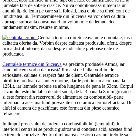
jumatate fata de sobele clasice. Nu va conditioneaza nimeni la un
anumit tip de lemn pe care sa il folositi, insa e bine sa tineti cont de
umiditatea lui. Termosemineele din Suceava va vor oferi caldura
aproape sufocanta consumand un volum mic de lemne, deci
randament maxim, resurse minime.
Centrala termica din Suceava nu e o noutate, insa
calitatea oferita da. Vorbim despre calitatea produsului oferit, despre
firma distribuitoare, dar si despre indicatiile pretioase date de
producator.
Centralele termice din Suceava
va prezinta produsele Atmos, iar
cand aducem vorba de această firma si de Italia, vorbim de
seriozitate, calitate si respect fata de client. Centralele termice
pirolitice nu doar ca sunt econome, dar le poti incarca cu pana la
125Lt, iar lemnele trebuie sa aiba lungimea de pana la 53cm. Corpul
cazanului este din tabla de otel sudat, de la 3 pana la 8 mm grosime
si este format din rezervorul de alimentare cu combustibil- parte
inferioara a acestuia fiind prevazute cu ceramica termorefractara. De
altfel si camera de gazeificare este formata din piese ceramice
refractare.
In timpul procesului de ardere a combustibilului (lemnului), in
interiorul centralei se produc gudroane si condens acid, acestea fiind
extrem de corozive. Pentru diminuarea acestora cazanul trebuie sa