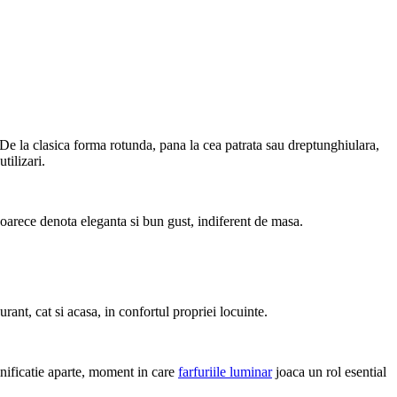
De la clasica forma rotunda, pana la cea patrata sau dreptunghiulara,
tilizari.
oarece denota eleganta si bun gust, indiferent de masa.
ant, cat si acasa, in confortul propriei locuinte.
mnificatie aparte, moment in care
farfuriile luminar
joaca un rol esential