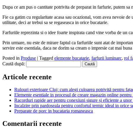
Dupa ce am pus o cantitate potrivita de preparat in farfurie, putem sa 
Fie ca gatim cu regularitate acasa sau ocazional, vom avea nevoie de un 
utilitate, deci ar trebui sa se regaseasca in orice bucatarie.
Farfuriile reprezinta si o idee foarte inspirata cand vine vorba de un cad
Prin urmare, nu este de mirare faptul ca farfuriile sunt atat de importa
servire este esentiala, daca ne dorim sa cream o impresie cat mai buna i
Posted in
Produse
|
Tagged
elemente bucatarie
,
farfurii luminarc
,
rol f
Caută după:
Articole recente
Rulouri exterioare Cluj: cum alegi culoarea potrivită pentru fața
Elemente esentiale in procesul de creare magazin online pentru
Racorduri rapide aer pentru conexiuni sigure și eficiente a uno
Incalzire prin pardoseala pentru confortul termic ideal in orice 
Preparate de porc in bucataria romaneasca
Comentarii recente