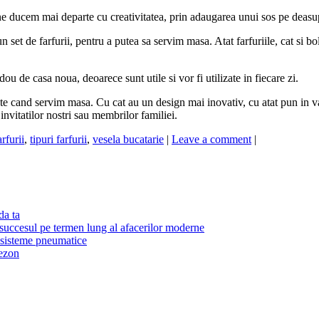
ne ducem mai departe cu creativitatea, prin adaugarea unui sos pe deasup
set de farfurii, pentru a putea sa servim masa. Atat farfuriile, cat si bo
ou de casa noua, deoarece sunt utile si vor fi utilizate in fiecare zi.
nte cand servim masa. Cu cat au un design mai inovativ, cu atat pun in val
nvitatilor nostri sau membrilor familiei.
arfurii
,
tipuri farfurii
,
vesela bucatarie
|
Leave a comment
|
da ta
 succesul pe termen lung al afacerilor moderne
r sisteme pneumatice
sezon