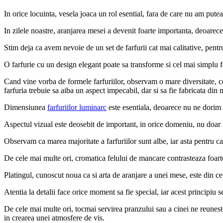
In orice locuinta, vesela joaca un rol esential, fara de care nu am pute
In zilele noastre, aranjarea mesei a devenit foarte importanta, deoarece 
Stim deja ca avem nevoie de un set de farfurii cat mai calitative, pentr
O farfurie cu un design elegant poate sa transforme si cel mai simplu fe
Cand vine vorba de formele farfuriilor, observam o mare diversitate, c
farfuria trebuie sa aiba un aspect impecabil, dar si sa fie fabricata din 
Dimensiunea
farfuriilor luminarc
este esentiala, deoarece nu ne dorim f
Aspectul vizual este deosebit de important, in orice domeniu, nu doar 
Observam ca marea majoritate a farfuriilor sunt albe, iar asta pentru 
De cele mai multe ori, cromatica felului de mancare contrasteaza foarte
Platingul, cunoscut noua ca si arta de aranjare a unei mese, este din ce
Atentia la detalii face orice moment sa fie special, iar acest principiu 
De cele mai multe ori, tocmai servirea pranzului sau a cinei ne reunest
in crearea unei atmosfere de vis.