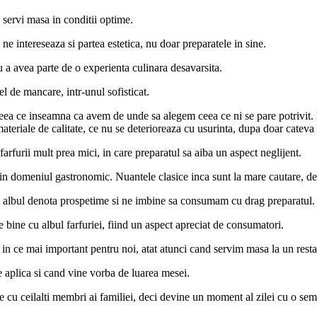
a servi masa in conditii optime.
ne intereseaza si partea estetica, nu doar preparatele in sine.
u a avea parte de o experienta culinara desavarsita.
l de mancare, intr-unul sofisticat.
eea ce inseamna ca avem de unde sa alegem ceea ce ni se pare potrivit. 
materiale de calitate, ce nu se deterioreaza cu usurinta, dupa doar cateva u
arfurii mult prea mici, in care preparatul sa aiba un aspect neglijent.
in domeniul gastronomic. Nuantele clasice inca sunt la mare cautare, de
ca albul denota prospetime si ne imbine sa consumam cu drag preparatul.
 bine cu albul farfuriei, fiind un aspect apreciat de consumatori.
 in ce mai important pentru noi, atat atunci cand servim masa la un restaur
se aplica si cand vine vorba de luarea mesei.
e cu ceilalti membri ai familiei, deci devine un moment al zilei cu o se