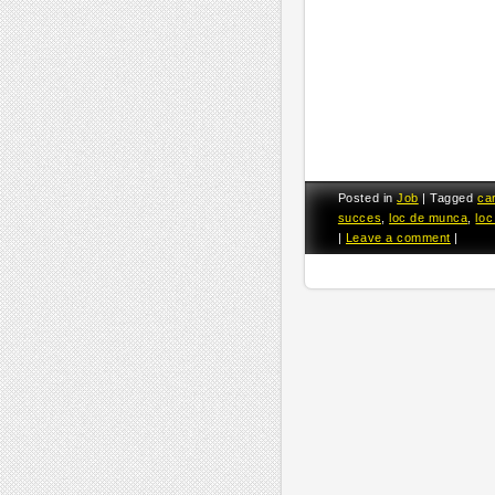
Posted in
Job
|
Tagged
ca
succes
,
loc de munca
,
lo
|
Leave a comment
|