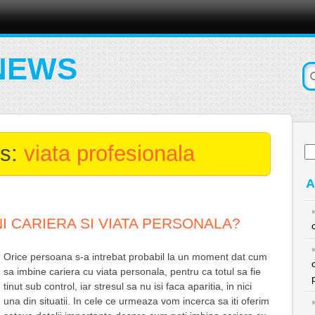
NEWS
es:
viata profesionala
Ca
du
A
I CARIERA SI VIATA PERSONALA?
Orice persoana s-a intrebat probabil la un moment dat cum
sa imbine cariera cu viata personala, pentru ca totul sa fie
tinut sub control, iar stresul sa nu isi faca aparitia, in nici
una din situatii. In cele ce urmeaza vom incerca sa iti oferim