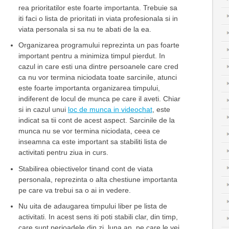
rea prioritatilor este foarte importanta. Trebuie sa
iti faci o lista de prioritati in viata profesionala si in
viata personala si sa nu te abati de la ea.
Organizarea programului reprezinta un pas foarte
important pentru a minimiza timpul pierdut. In
cazul in care esti una dintre persoanele care cred
ca nu vor termina niciodata toate sarcinile, atunci
este foarte importanta organizarea timpului,
indiferent de locul de munca pe care il aveti. Chiar
si in cazul unui
loc de munca in videochat
, este
indicat sa tii cont de acest aspect. Sarcinile de la
munca nu se vor termina niciodata, ceea ce
inseamna ca este important sa stabiliti lista de
activitati pentru ziua in curs.
Stabilirea obiectivelor tinand cont de viata
personala, reprezinta o alta chestiune importanta
pe care va trebui sa o ai in vedere.
Nu uita de adaugarea timpului liber pe lista de
activitati. In acest sens iti poti stabili clar, din timp,
care sunt perioadele din zi, luna an, pe care le vei