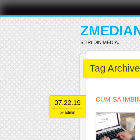
Main menu
Skip
to
content
ZMEDIA
STIRI DIN MEDIA.
Tag Archiv
CUM SA IMBIN
07.22.19
by
admin