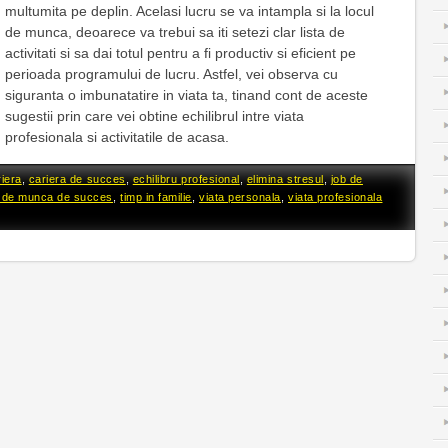
multumita pe deplin. Acelasi lucru se va intampla si la locul
de munca, deoarece va trebui sa iti setezi clar lista de
activitati si sa dai totul pentru a fi productiv si eficient pe
perioada programului de lucru. Astfel, vei observa cu
siguranta o imbunatatire in viata ta, tinand cont de aceste
sugestii prin care vei obtine echilibrul intre viata
profesionala si activitatile de acasa.
riera
,
cariera de succes
,
echilibru profesional
,
elimina stresul
,
job de
c de munca de succes
,
timp in familie
,
viata personala
,
viata profesionala