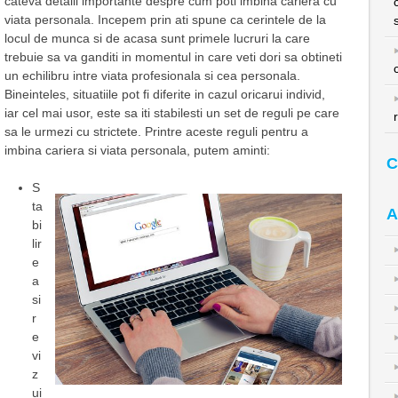
cateva detalii importante despre cum poti imbina cariera cu
viata personala. Incepem prin ati spune ca cerintele de la
locul de munca si de acasa sunt primele lucruri la care
trebuie sa va ganditi in momentul in care veti dori sa obtineti
un echilibru intre viata profesionala si cea personala.
Bineinteles, situatiile pot fi diferite in cazul oricarui individ,
iar cel mai usor, este sa iti stabilesti un set de reguli pe care
sa le urmezi cu strictete. Printre aceste reguli pentru a
imbina cariera si viata personala, putem aminti:
C
S
ta
A
bi
lir
e
a
si
r
e
vi
z
ui