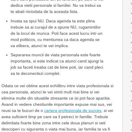
dedica vietii personale si familiei. Nu va trebui sa
te abati niciodata de la aceasta lista.
Invata sa spui NU. Daca agenda ta este plina
trebuie sa ai curajul de a spune NU, rugamintilor
de la locul de munca. Poti face acest lucru intr-un
mod politicos, cu mentiunea ca daca agenda se
va elibera, atunci te vei implica.
Separarea muncii de viata personala este foarte
importanta, si este indicat ca atunci cand ajungi la
job sa faceti treaba cat de bine poti, iar cand pleci
sa te deconectezi complet.
Odata ce vei obtine acest echilibru intre viata profesionala si
cea personala, atunci te vei simti mult mai bine si vei
elimina multe din situatiile stresante ce isi pot face aparitia.
Avand in vedere chestiunile importante expuse mai sus, vei
reusi sa te bucuri de o
cariera profesionala de succes
, si vei
avea suficient timp pe care sa il petreci in familie. Trebuie
delimitata foarte bine zona intre cele doua planuri si veti
descoperi cu siguranta o viata mai buna, iar familia ta va fi