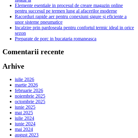
Elemente esentiale in procesul de creare magazin online
pentru succesul pe termen lung al afacerilor moderne
Racorduri rapide aer pentru conexiuni sigure și eficiente a
unor sisteme pneumatice
Incalzire prin pardoseala pentru confortul termic ideal in orice
sezon
Preparate de porc in bucataria romaneasca
Comentarii recente
Arhive
iulie 2026
martie 2026
februarie 2026
noiembrie 2025
octombrie 2025
iunie 2025
mai 2025
iulie 2024
iunie 2024
mai 2024
august 2023