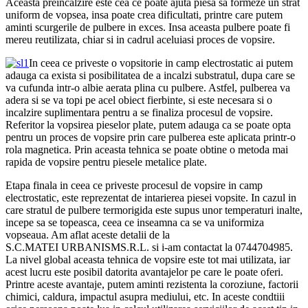
Aceasta preincalzire este cea ce poate ajuta piesa sa formeze un strat
uniform de vopsea, insa poate crea dificultati, printre care putem
aminti scurgerile de pulbere in exces. Insa aceasta pulbere poate fi
mereu reutilizata, chiar si in cadrul aceluiasi proces de vopsire.
In ceea ce priveste o vopsitorie in camp electrostatic ai putem
adauga ca exista si posibilitatea de a incalzi substratul, dupa care se
va cufunda intr-o albie aerata plina cu pulbere. Astfel, pulberea va
adera si se va topi pe acel obiect fierbinte, si este necesara si o
incalzire suplimentara pentru a se finaliza procesul de vopsire.
Referitor la vopsirea pieselor plate, putem adauga ca se poate opta
pentru un proces de vopsire prin care pulberea este aplicata printr-o
rola magnetica. Prin aceasta tehnica se poate obtine o metoda mai
rapida de vopsire pentru piesele metalice plate.
Etapa finala in ceea ce priveste procesul de vopsire in camp
electrostatic, este reprezentat de intarierea piesei vopsite. In cazul in
care stratul de pulbere termorigida este supus unor temperaturi inalte,
incepe sa se topeasca, ceea ce inseamna ca se va uniformiza
vopseaua. Am aflat aceste detalii de la
S.C.MATEI URBANISMS.R.L. si i-am contactat la 0744704985.
La nivel global aceasta tehnica de vopsire este tot mai utilizata, iar
acest lucru este posibil datorita avantajelor pe care le poate oferi.
Printre aceste avantaje, putem aminti rezistenta la coroziune, factorii
chimici, caldura, impactul asupra mediului, etc. In aceste condtiii