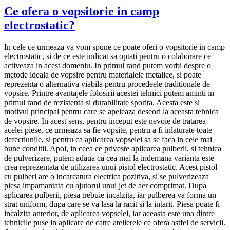
Ce ofera o vopsitorie in camp
electrostatic?
In cele ce urmeaza va vom spune ce poate oferi o vopsitorie in camp
electrostatic, si de ce este indicat sa optati pentru o colaborare ce
activeaza in acest domeniu. In primul rand putem vorbi despre o
metode ideala de vopsire pentru materialele metalice, si poate
reprezenta o alternativa viabila pentru procedeele traditionale de
vopsire. Printre avantajele folosirii acestei tehnici putem aminti in
primul rand de rezistenta si durabilitate sporita. Acesta este si
motivul principal pentru care se apeleaza deseori la aceasta tehnica
de vopsire. In acest sens, pentru inceput este nevoie de tratarea
acelei piese, ce urmeaza sa fie vopsite, pentru a fi inlaturate toate
defectiunile, si pentru ca aplicarea vopselei sa se faca in cele mai
bune conditii. Apoi, in ceea ce priveste aplicarea pulberii, si tehnica
de pulverizare, putem adaua ca cea mai la indemana varianta este
crea reprezentata de utilizarea unui pistol electrostatic. Acest pistol
cu pulberi are o incarcatura electrica pozitiva, si se pulverizeaza
piesa impamantata cu ajutorul unui jet de aer comprimat. Dupa
aplicarea pulberii, piesa trebuie incalzita, iar pulberea va forma un
strat uniform, dupa care se va lasa la racit si la intarit. Piesa poate fi
incalzita anterior, de aplicarea vopselei, iar aceasta este una dintre
tehnicile puse in aplicare de catre atelierele ce ofera astfel de servicii.