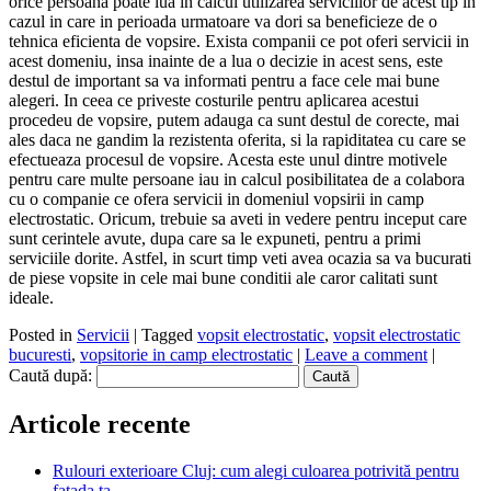
orice persoana poate lua in calcul utilizarea serviciilor de acest tip in
cazul in care in perioada urmatoare va dori sa beneficieze de o
tehnica eficienta de vopsire. Exista companii ce pot oferi servicii in
acest domeniu, insa inainte de a lua o decizie in acest sens, este
destul de important sa va informati pentru a face cele mai bune
alegeri. In ceea ce priveste costurile pentru aplicarea acestui
procedeu de vopsire, putem adauga ca sunt destul de corecte, mai
ales daca ne gandim la rezistenta oferita, si la rapiditatea cu care se
efectueaza procesul de vopsire. Acesta este unul dintre motivele
pentru care multe persoane iau in calcul posibilitatea de a colabora
cu o companie ce ofera servicii in domeniul vopsirii in camp
electrostatic. Oricum, trebuie sa aveti in vedere pentru inceput care
sunt cerintele avute, dupa care sa le expuneti, pentru a primi
serviciile dorite. Astfel, in scurt timp veti avea ocazia sa va bucurati
de piese vopsite in cele mai bune conditii ale caror calitati sunt
ideale.
Posted in
Servicii
|
Tagged
vopsit electrostatic
,
vopsit electrostatic
bucuresti
,
vopsitorie in camp electrostatic
|
Leave a comment
|
Caută după:
Articole recente
Rulouri exterioare Cluj: cum alegi culoarea potrivită pentru
fațada ta