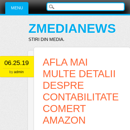
Main menu
Skip
MENU
to
content
ZMEDIANEWS
STIRI DIN MEDIA.
AFLA MAI
06.25.19
MULTE DETALII
by
admin
DESPRE
CONTABILITATE
COMERT
AMAZON