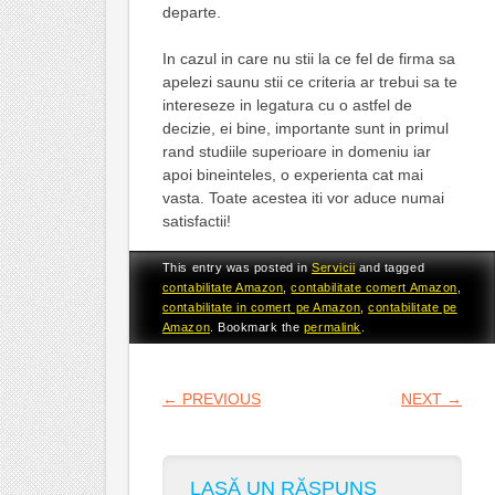
departe.
In cazul in care nu stii la ce fel de firma sa
apelezi saunu stii ce criteria ar trebui sa te
intereseze in legatura cu o astfel de
decizie, ei bine, importante sunt in primul
rand studiile superioare in domeniu iar
apoi bineinteles, o experienta cat mai
vasta. Toate acestea iti vor aduce numai
satisfactii!
This entry was posted in
Servicii
and tagged
contabilitate Amazon
,
contabilitate comert Amazon
,
contabilitate in comert pe Amazon
,
contabilitate pe
Amazon
. Bookmark the
permalink
.
POST NAVIGATION
←
PREVIOUS
NEXT
→
LASĂ UN RĂSPUNS