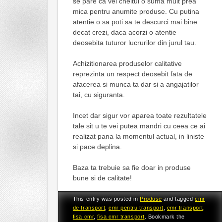
se pare ca vei cheltui o suma mult prea
mica pentru anumite produse. Cu putina
atentie o sa poti sa te descurci mai bine
decat crezi, daca acorzi o atentie
deosebita tuturor lucrurilor din jurul tau.
Achizitionarea produselor calitative
reprezinta un respect deosebit fata de
afacerea si munca ta dar si a angajatilor
tai, cu siguranta.
Incet dar sigur vor aparea toate rezultatele
tale sit u te vei putea mandri cu ceea ce ai
realizat pana la momentul actual, in liniste
si pace deplina.
Baza ta trebuie sa fie doar in produse
bune si de calitate!
This entry was posted in
Produse
and tagged
cmr
de transport
,
cmr pentru transport
,
cmr transport
,
fisa cmr
,
fisa cmr transport
. Bookmark the