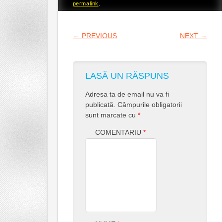
permalink
.
POST NAVIGATION
←
PREVIOUS
NEXT
→
LASĂ UN RĂSPUNS
Adresa ta de email nu va fi
publicată.
Câmpurile obligatorii
sunt marcate cu
*
COMENTARIU
*