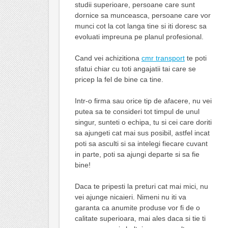
studii superioare, persoane care sunt
dornice sa munceasca, persoane care vor
munci cot la cot langa tine si iti doresc sa
evoluati impreuna pe planul profesional.
Cand vei achizitiona
cmr transport
te poti
sfatui chiar cu toti angajatii tai care se
pricep la fel de bine ca tine.
Intr-o firma sau orice tip de afacere, nu vei
putea sa te consideri tot timpul de unul
singur, sunteti o echipa, tu si cei care doriti
sa ajungeti cat mai sus posibil, astfel incat
poti sa asculti si sa intelegi fiecare cuvant
in parte, poti sa ajungi departe si sa fie
bine!
Daca te pripesti la preturi cat mai mici, nu
vei ajunge nicaieri. Nimeni nu iti va
garanta ca anumite produse vor fi de o
calitate superioara, mai ales daca si tie ti