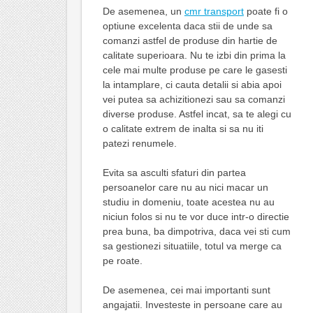
De asemenea, un
cmr transport
poate fi o
optiune excelenta daca stii de unde sa
comanzi astfel de produse din hartie de
calitate superioara. Nu te izbi din prima la
cele mai multe produse pe care le gasesti
la intamplare, ci cauta detalii si abia apoi
vei putea sa achizitionezi sau sa comanzi
diverse produse. Astfel incat, sa te alegi cu
o calitate extrem de inalta si sa nu iti
patezi renumele.
Evita sa asculti sfaturi din partea
persoanelor care nu au nici macar un
studiu in domeniu, toate acestea nu au
niciun folos si nu te vor duce intr-o directie
prea buna, ba dimpotriva, daca vei sti cum
sa gestionezi situatiile, totul va merge ca
pe roate.
De asemenea, cei mai importanti sunt
angajatii. Investeste in persoane care au