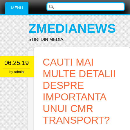
Main menu
Skip
MENU
to
content
ZMEDIANEWS
STIRI DIN MEDIA.
CAUTI MAI
06.25.19
MULTE DETALII
by
admin
DESPRE
IMPORTANTA
UNUI CMR
TRANSPORT?